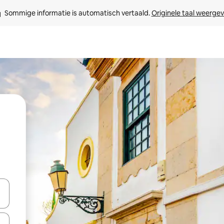
Sommige informatie is automatisch vertaald. 
Originele taal weerge
een keuze met je de pijltjestoetsen omhoog en omlaag, óf door te tik