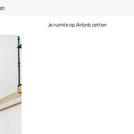
ven
Je ruimte op Airbnb zetten
ken of swipen.