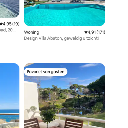
Gemiddelde beoordeling van 4,95 uit 5, 19 recensies
4,95 (19)
recensies
bad, 20
Woning
Gemiddelde beoordeling
4,91 (171)
Design Villa Abaton, geweldig uitzicht!
Favoriet van gasten
Favoriet van gasten
ecensies