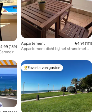
Appartement
Gemiddelde beoordelin
4,91 (111)
emiddelde beoordeling van 4,99 uit 5, 139 recensies
4,99 (139)
Appartement dicht bij het strand met
Carvoeiro
zwembad
Favoriet van gasten
Topfavoriet van gasten