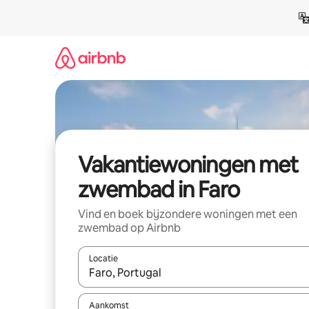
Ga
direct
naar
inhoud
Vakantiewoningen met
zwembad in Faro
Vind en boek bijzondere woningen met een
zwembad op Airbnb
Locatie
Wanneer er suggesties beschikbaar zijn, maak je 
Aankomst