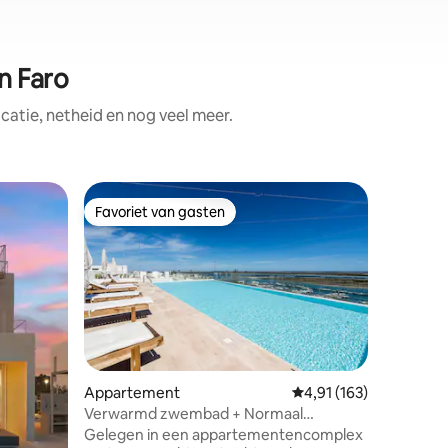
n Faro
atie, netheid en nog veel meer.
Villa
Favoriet van gasten
Favorie
Favoriet van gasten
Favorie
Heerlijk h
Je zoekt 
deze vill
je famili
een capa
volwassen
kunt de a
omdat deze
nodig heb
Appartement
Gemiddelde beoordeling
4,91 (163)
van het s
Verwarmd zwembad + Normaal
ecensies
meter va
Zwembad Zeezicht Luxe 3 slaapkamers
Gelegen in een appartementencomplex
buurt. Ar