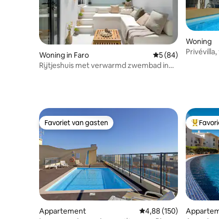
Woning
Privévill
Woning in Faro
Gemiddelde beoordel
5 (84)
badminto
Rijtjeshuis met verwarmd zwembad in
het centrum van Faro
Favoriet van gasten
Favor
Favoriet van gasten
Topfavor
Appartement
Gemiddelde beoordeling 
4,88 (150)
Apparte