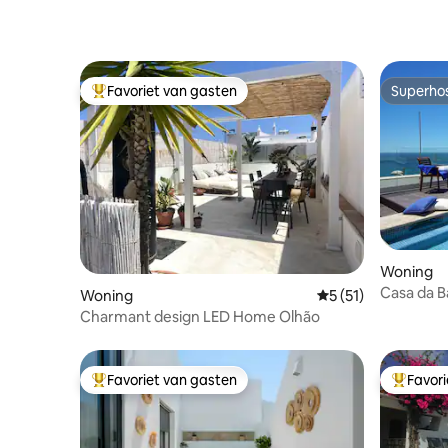
Favoriet van gasten
Superho
Topfavoriet van gasten
Superho
Woning
Casa da B
Woning
Gemiddelde beoorde
5 (51)
- Strand 
Charmant design LED Home Olhão
Favoriet van gasten
Favor
Topfavoriet van gasten
Topfavor