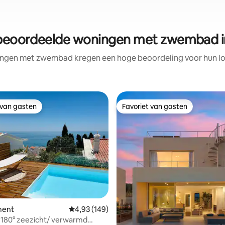
beoordeelde woningen met zwembad i
ngen met zwembad kregen een hoge beoordeling voor hun loc
 van gasten
Favoriet van gasten
 van gasten
Favoriet van gasten
van 4,98 uit 5, 160 recensies
ment
Gemiddelde beoordeling van 4,93 uit 5, 149 r
4,93 (149)
 180° zeezicht/ verwarmd