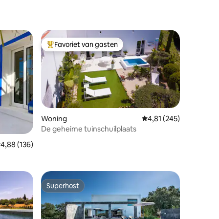
Favoriet van gasten
Topfavoriet van gasten
Woning
Gemiddelde beoordeling
4,81 (245)
De geheime tuinschuilplaats
recensies
emiddelde beoordeling van 4,88 uit 5, 136 recensies
4,88 (136)
Superhost
Superhost