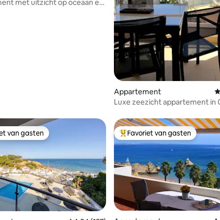
nt met uitzicht op oceaan en
en en zwembad
Appartement
G
Luxe zeezicht appartement in 
centrum
iet van gasten
Favoriet van gasten
iet van gasten
Topfavoriet van gasten