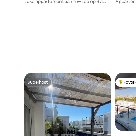
Luxe appartement aan ⭐️☀️zee op Ria
Apparteme
Formosa🏖⭐️
jachthav
Superhost
Favor
Superhost
Topfavor