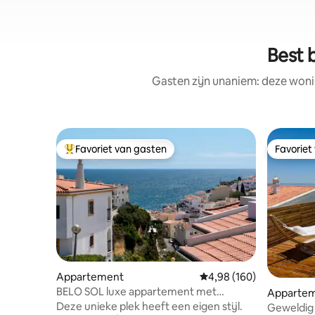
Best 
Gasten zijn unaniem: deze woni
Favoriet van gasten
Favoriet
Topfavoriet van gasten
Favoriet
Appartement
Gemiddelde beoordeling 
4,98 (160)
BELO SOL luxe appartement met
Apparte
zeezicht
Deze unieke plek heeft een eigen stijl.
Geweldig