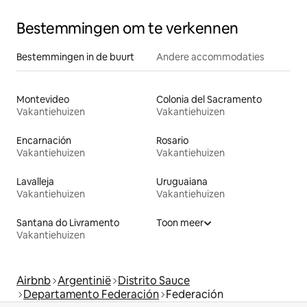
Bestemmingen om te verkennen
Bestemmingen in de buurt
Andere accommodaties
Montevideo
Colonia del Sacramento
Vakantiehuizen
Vakantiehuizen
Encarnación
Rosario
Vakantiehuizen
Vakantiehuizen
Lavalleja
Uruguaiana
Vakantiehuizen
Vakantiehuizen
Santana do Livramento
Toon meer
Vakantiehuizen
Airbnb
Argentinië
Distrito Sauce
Departamento Federación
Federación