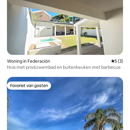
Woning in Federación
Gemiddeld
5 (3)
Huis met privézwembad en buitenkeuken met barbecue
Favoriet van gasten
Favoriet van gasten