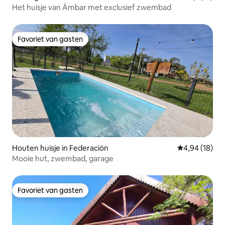
Het huisje van Ámbar met exclusief zwembad
Favoriet van gasten
Favoriet van gasten
Houten huisje in Federación
Gemiddelde be
4,94 (18)
Mooie hut, zwembad, garage
Favoriet van gasten
Favoriet van gasten