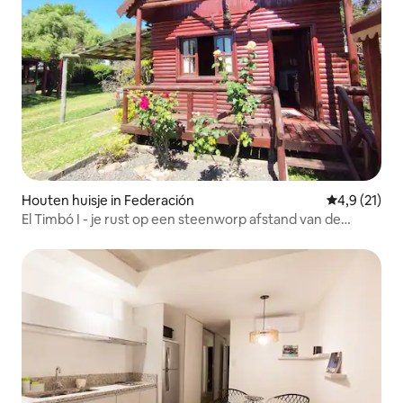
Houten huisje in Federación
Gemiddelde b
4,9 (21)
El Timbó I - je rust op een steenworp afstand van de
thermale baden