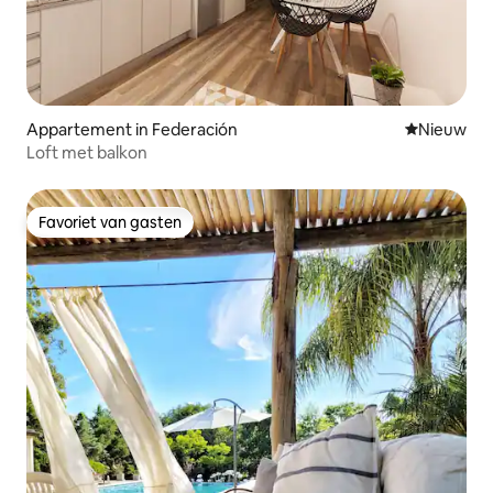
Appartement in Federación
Nieuwe ac
Nieuw
Loft met balkon
Favoriet van gasten
Favoriet van gasten