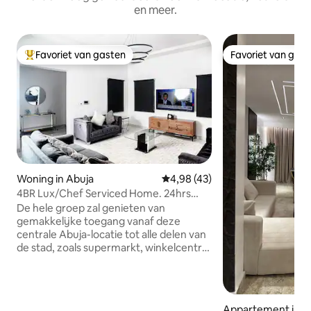
en meer.
Favoriet van gasten
Favoriet van gas
Topfavoriet van gasten
Favoriet van gas
Woning in Abuja
Gemiddelde beoordeling van 4,9
4,98 (43)
4BR Lux/Chef Serviced Home. 24hrs
Elect/Wi-Fi
De hele groep zal genieten van
gemakkelijke toegang vanaf deze
centrale Abuja-locatie tot alle delen van
de stad, zoals supermarkt, winkelcentra
en meer. Je zult genieten van het
geweldige uitzicht vanaf je balkon. De
gehele woning is geschikt voor maximaal
6 personen. Gasten kunnen genieten
Appartement in A