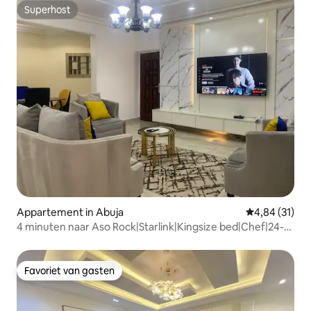
Superhost
Superhost
Appartement in Abuja
Gemiddelde be
4,84 (31)
4 minuten naar Aso Rock|Starlink|Kingsize bed|Chef|24-
7Power
Favoriet van gasten
Favoriet van gasten