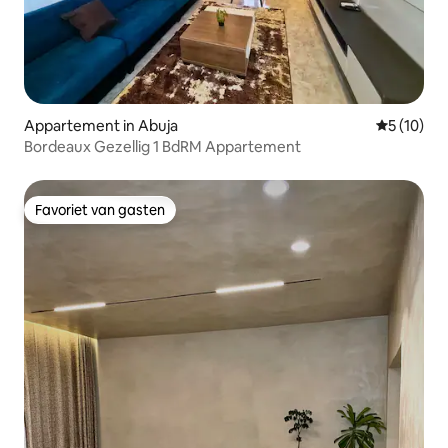
Appartement in Abuja
Gemiddelde
5 (10)
Bordeaux Gezellig 1 BdRM Appartement
Favoriet van gasten
Favoriet van gasten