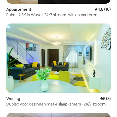
Appartement
Gemiddelde b
4,8 (10)
Ruime 2 SK in Wuye | 24/7 stroom, wifi en parkeren
Woning
Gemiddeld
5 (3)
Duplex voor gezinnen met 4 slaapkamers · 24/7 stroom ·
Wifi · PS5