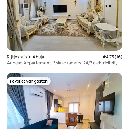
Rijtjeshuis in Abuja
Gemiddelde be
4,75 (16)
Anoese Appartement, 3 slaapkamers, 24/7 elektriciteit,
wifi
Favoriet van gasten
Favoriet van gasten