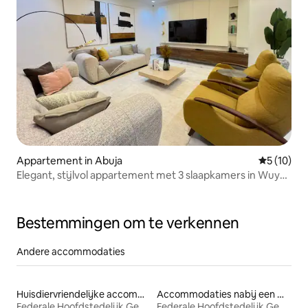
Appartement in Abuja
Gemiddelde
5 (10)
Elegant, stijlvol appartement met 3 slaapkamers in Wuye,
zwembad, fitnessruimte en bioscoop
Bestemmingen om te verkennen
Andere accommodaties
Huisdiervriendelijke accommodaties
Accommodaties nabij een meer
Federale Hoofdstedelijk Gebied
Federale Hoofdstedelijk Gebied