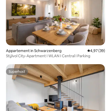
Appartement in Schwarzenberg
Gemiddelde be
4,97 (39)
Stijlvol City-Apartment I WLAN I Central I Parking
Superhost
Superhost