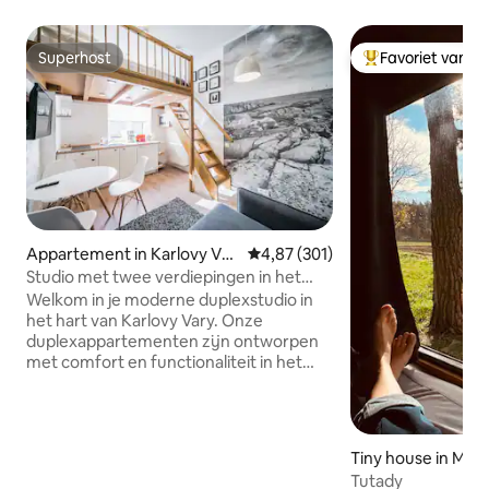
Superhost
Favoriet van g
Superhost
Topfavoriet van 
Appartement in Karlovy Var
Gemiddelde beoordeling van 4,87
4,87 (301)
y
Studio met twee verdiepingen in het
centrum van Karlovy Vary
Welkom in je moderne duplexstudio in
het hart van Karlovy Vary. Onze
duplexappartementen zijn ontworpen
met comfort en functionaliteit in het
achterhoofd en bieden een stijlvolle
indeling over twee verdiepingen die een
ruime maar toch gezellige sfeer creëert
— ideaal voor zowel korte stedentrips
Tiny house in Mlad
als langere verblijven. Elk appartement
Tutady
beschikt over een volledig uitgeruste