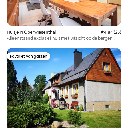
Huisje in Oberwiesenthal
Gemiddelde be
4,84 (25)
Alleenstaand exclusief huis met uitzicht op de bergen
privé
Favoriet van gasten
Favoriet van gasten