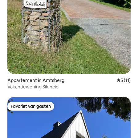
Appartement in Amtsberg
Gemiddeld
5 (11)
Vakantiewoning Silencio
Favoriet van gasten
Favoriet van gasten