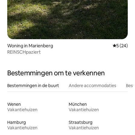
Woning in Marienberg
Gemiddelde
5 (24)
REINSCHpaziert
Bestemmingen om te verkennen
Bestemmingen in de buurt
Andere accommodaties
Best
Wenen
München
Vakantiehuizen
Vakantiehuizen
Hamburg
Straatsburg
Vakantiehuizen
Vakantiehuizen