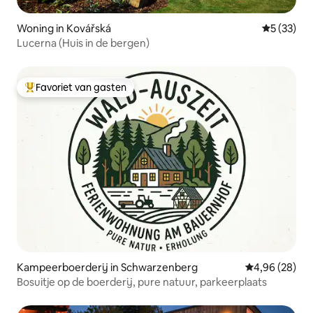
Woning in Kovářská
Gemiddelde
5 (33)
Lucerna (Huis in de bergen)
Favoriet van gasten
Topfavoriet van gasten
Kampeerboerderij in Schwarzenberg
Gemiddelde be
4,96 (28)
Bosuitje op de boerderij, pure natuur, parkeerplaats