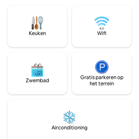
lakens en traagschuim
aan de beek en het tuinatrium.
lakens en kussens
Geweldige stop om de redwoods en
inbegrepen voor 3+ g
wandelingen te verkennen. Strand, 5
vriendelijk :) De accommodatie wordt
mijl. Verhuurders publiceren een
gedeeld met onze ho
jaarlijkse Ferndale-gids. Zal een link
BRANDEN TOEGEST
Keuken
Wifi
sturen wanneer je boekt. Volg ons op de
deze regel overtre
'gram! @ferndaleairbnb.
van $ 300.
Gratis parkeren op
Zwembad
het terrein
Airconditioning