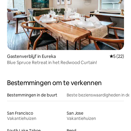
Gastenverblijf in Eureka
Gemiddelde
5 (22)
Blue Spruce Retreat in het Redwood Curtain!
Bestemmingen om te verkennen
Bestemmingen in de buurt
Beste bezienswaardigheden in de
San Francisco
San Jose
Vakantiehuizen
Vakantiehuizen
South Lake Tahoe
Bend