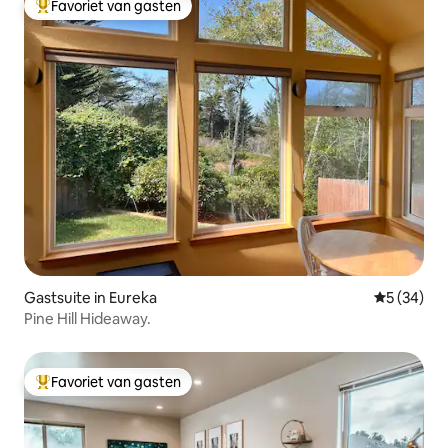
Favoriet van gasten
Topfavoriet van gasten
Gastsuite in Eureka
Gemiddelde
5 (34)
Pine Hill Hideaway.
Favoriet van gasten
Topfavoriet van gasten