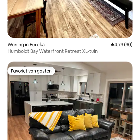
Woning in Eureka
Gemiddelde be
4,73 (30)
Humboldt Bay Waterfront Retreat XL-tuin
Favoriet van gasten
Favoriet van gasten