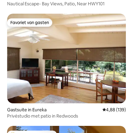
Nautical Escape- Bay Views, Patio, Near HWY101
Favoriet van gasten
Favoriet van gasten
Gastsuite in Eureka
Gemiddelde beo
4,88 (139)
Privéstudio met patio in Redwoods