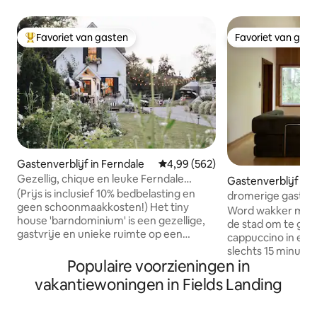
Favoriet van gasten
Favoriet van gas
Topfavoriet van gasten
Favoriet van gas
Gastenverblijf in Ferndale
Gemiddelde beoordeling van 4,99
4,99 (562)
Gezellig, chique en leuke Ferndale
Gastenverblijf in
barndominium
(Prijs is inclusief 10% bedbelasting en
dromerige gastsuit
geen schoonmaakkosten!) Het tiny
bubbelbad
Word wakker met d
house 'barndominium' is een gezellige,
de stad om te gen
gastvrije en unieke ruimte op een
cappuccino in een 
steenworp afstand van de restaurants,
slechts 15 minuten
winkels, wandelpaden en live muziek van
Populaire voorzieningen in
Arcata Plaza, kom
Ferndale. Onze locatie betekent dat je
van een duik in he
vakantiewoningen in Fields Landing
de auto kunt parkeren en naar alles kunt
dan een goede na
lopen wat Ferndale te bieden heeft.
traagschuimmatra
Geniet van onze rustige halve hectare