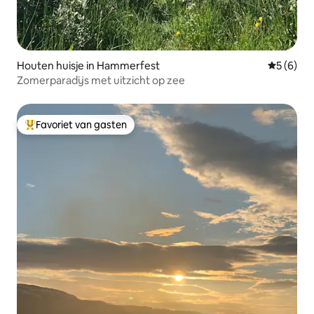
Houten huisje in Hammerfest
Gemiddeld
5 (6)
Zomerparadijs met uitzicht op zee
Favoriet van gasten
Topfavoriet van gasten