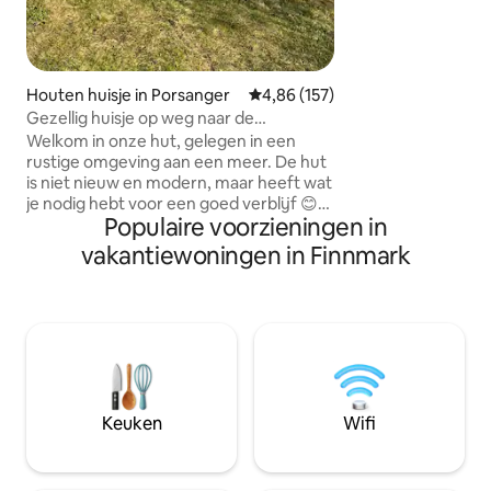
mogelijkheden zijn
vissen. Slalomhelli
scooterparcours. 
restaurant. Ongev
Houten huisje in Porsanger
Gemiddelde beoordeling van 4,86
4,86 (157)
supermarkt Coop.
Gezellig huisje op weg naar de
gekocht voor de o
Noordkaap
Welkom in onze hut, gelegen in een
km
rustige omgeving aan een meer. De hut
is niet nieuw en modern, maar heeft wat
je nodig hebt voor een goed verblijf 😊
Populaire voorzieningen in
Het gebied heeft het hele jaar door
gevarieerde mogelijkheden voor
vakantiewoningen in Finnmark
wandelen, buitenactiviteiten en
ervaringen. Voel je vrij om ons om tips te
vragen :) LET OP! Het stapelbed is
gedeeltelijk open en is niet geschikt
voor kleine kinderen. Kleine kinderen
kunnen gebruikmaken van de
slaapkamer of van een verplaatsbaar
vloermatras dat op het stapelbed ligt.
Keuken
Wifi
Het houten huisje heeft een
warmwatertank van 120 liter, er is warm
water voor 3 - 4 personen.