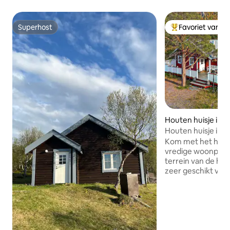
Superhost
Favoriet van g
Superhost
Topfavoriet van 
Houten huisje in A
Houten huisje in h
Kom met het hele g
vredige woonplaat
terrein van de hut.
zeer geschikt voo
heeft een eigen s
kinderen. Licht ka
Elektrische vloer
oven, maar hout 
worden gekocht. He
een populair houte