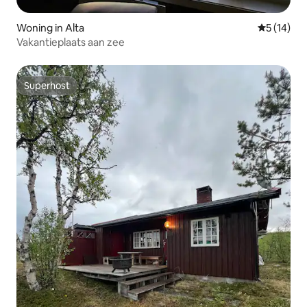
Woning in Alta
Gemiddelde
5 (14)
Vakantieplaats aan zee
Superhost
Superhost