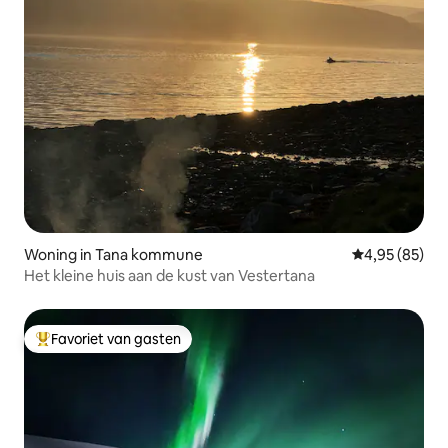
Woning in Tana kommune
Gemiddelde be
4,95 (85)
Het kleine huis aan de kust van Vestertana
Favoriet van gasten
Topfavoriet van gasten