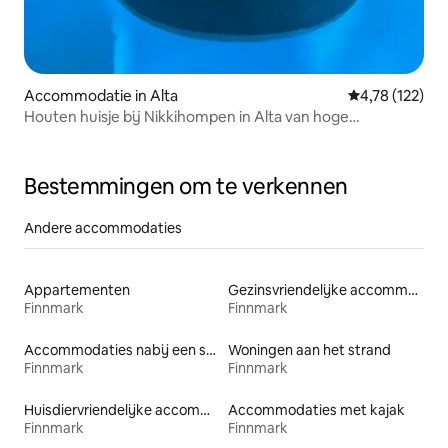
Accommodatie in Alta
Gemiddelde beo
4,78 (122)
Houten huisje bij Nikkihompen in Alta van hoge
standaard.
Bestemmingen om te verkennen
Andere accommodaties
Appartementen
Gezinsvriendelijke accommodaties
Finnmark
Finnmark
Accommodaties nabij een strand
Woningen aan het strand
Finnmark
Finnmark
Huisdiervriendelijke accommodaties
Accommodaties met kajak
Finnmark
Finnmark