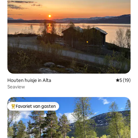
Houten huisje in Alta
Gemiddelde
5 (19)
Seaview
Favoriet van gasten
Topfavoriet van gasten