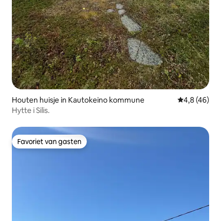
Houten huisje in Kautokeino kommune
Gemiddelde b
4,8 (46)
Hytte i Silis.
Favoriet van gasten
Favoriet van gasten