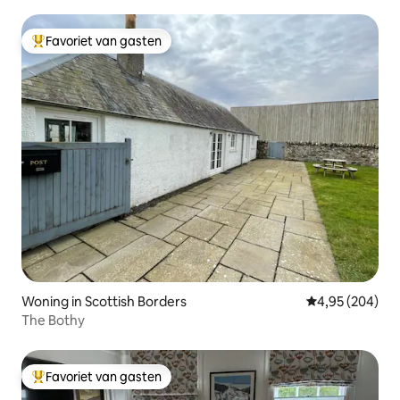
Favoriet van gasten
Topfavoriet van gasten
Woning in Scottish Borders
Gemiddelde beo
4,95 (204)
The Bothy
Favoriet van gasten
Topfavoriet van gasten