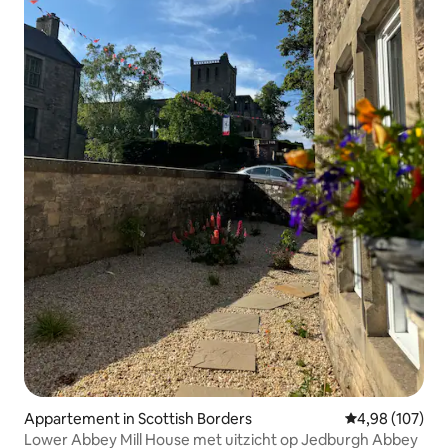
Appartement in Scottish Borders
Gemiddelde beo
4,98 (107)
Lower Abbey Mill House met uitzicht op Jedburgh Abbey