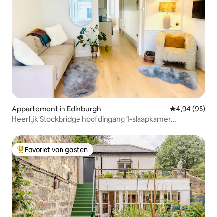
Appartement in Edinburgh
Gemiddelde be
4,94 (95)
Heerlijk Stockbridge hoofdingang 1-slaapkamer
appartement
Favoriet van gasten
Topfavoriet van gasten