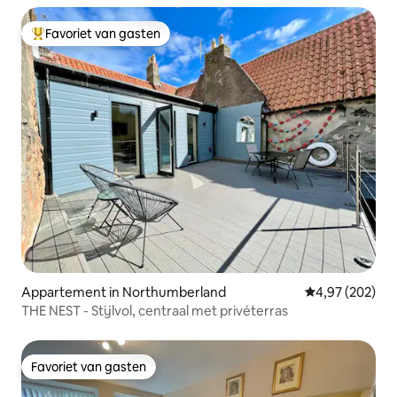
Favoriet van gasten
Topfavoriet van gasten
Appartement in Northumberland
Gemiddelde beo
4,97 (202)
THE NEST - Stijlvol, centraal met privéterras
Favoriet van gasten
Favoriet van gasten