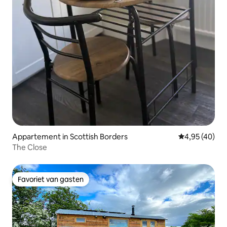
Appartement in Scottish Borders
Gemiddelde be
4,95 (40)
The Close
Favoriet van gasten
Favoriet van gasten