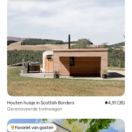
Houten huisje in Scottish Borders
Gemiddelde be
4,91 (35)
Gerenoveerde treinwagon
Favoriet van gasten
Topfavoriet van gasten