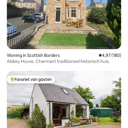
Woning in Scottish Borders
Gemiddelde beo
4,97 (180)
Abbey House. Charmant traditioneel historisch huis.
Favoriet van gasten
Topfavoriet van gasten