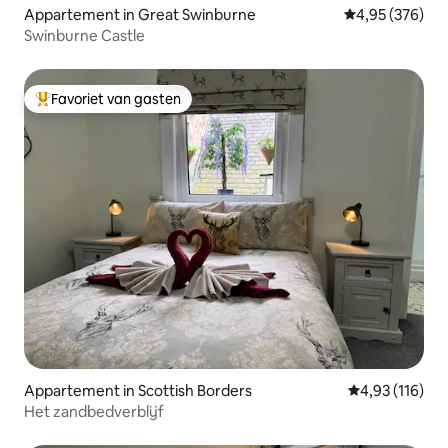
Appartement in Great Swinburne
Gemiddelde beo
4,95 (376)
Swinburne Castle
Favoriet van gasten
Topfavoriet van gasten
Appartement in Scottish Borders
Gemiddelde beo
4,93 (116)
Het zandbedverblijf