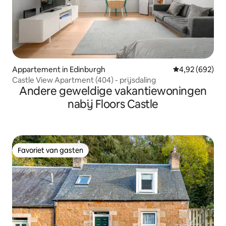
Appartement in Edinburgh
Gemiddelde beo
4,92 (692)
Castle View Apartment (404) - prijsdaling
Andere geweldige vakantiewoningen
nabij Floors Castle
Favoriet van gasten
Favoriet van gasten