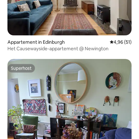
Appartement in Edinburgh
Gemiddelde be
4,96 (51)
Het Causewayside-appartement @ Newington
Superhost
Superhost