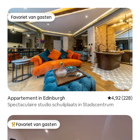
Favoriet van gasten
Favoriet van gasten
Appartement in Edinburgh
Gemiddelde beo
4,92 (228)
Spectaculaire studio schuilplaats in Stadscentrum
Favoriet van gasten
Topfavoriet van gasten