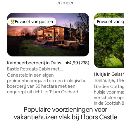
en meer.
Favoriet van gasten
Favoriet van gas
Topfavoriet van gasten
Favoriet van gas
Kampeerboerderij in Duns
Gemiddelde beoordeling van 4,99
4,99 (238)
Bastle Retreats Cabin met
Huisje in Galashiel
houtgestookte hottub
Genesteld in een eigen
Tuinhuisje, The Yai
pruimenboomgaard op een biologische
boerderij van 50 hectare met een
Garden Cottage i
ongerept uitzicht , is ‘Plum Orchard
huisje voor maxima
Cabin’ het perfecte ontspannende
verscholen op een
toevluchtsoord voor singles en koppels.
in de Scottish Bor
Populaire voorzieningen voor
Met uitzicht over weelderige groene
een ommuurde tuin 
velden kunnen gasten genieten van de
de Tweed, is het p
vakantiehuizen vlak bij Floors Castle
prachtige zonsopgang en
wandelaars, fietse
zonsondergangen, terwijl ze genieten
zoek is naar friss
van het houtgestookte bubbelbad in
Vanaf de voordeu