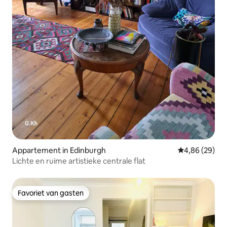
Appartement in Edinburgh
Gemiddelde be
4,86 (29)
Lichte en ruime artistieke centrale flat
Favoriet van gasten
Favoriet van gasten