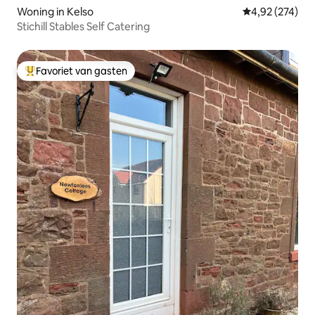
Woning in Kelso
Gemiddelde beo
4,92 (274)
Stichill Stables Self Catering
Favoriet van gasten
Topfavoriet van gasten