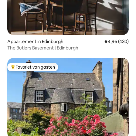
Appartement in Edinburgh
Gemiddelde beo
4,96 (430)
The Butlers Basement | Edinburgh
Favoriet van gasten
Topfavoriet van gasten