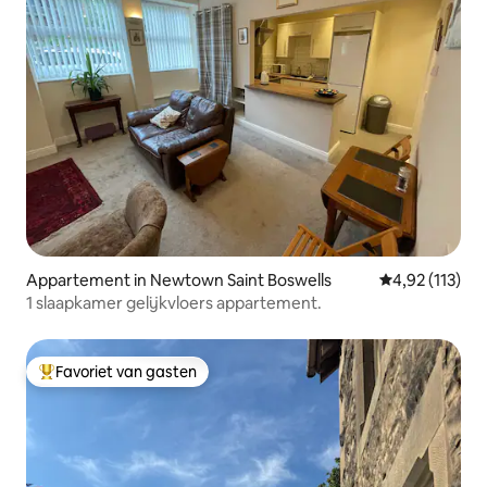
Appartement in Newtown Saint Boswells
Gemiddelde beo
4,92 (113)
1 slaapkamer gelijkvloers appartement.
Favoriet van gasten
Topfavoriet van gasten