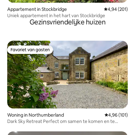
Appartement in Stockbridge
Gemiddelde beo
4,94 (201)
Uniek appartement in het hart van Stockbridge
Gezinsvriendelijke huizen
Favoriet van gasten
Favoriet van gasten
Woning in Northumberland
Gemiddelde beo
4,96 (101)
Dark Sky Retreat Perfect om samen te komen en te
vieren!