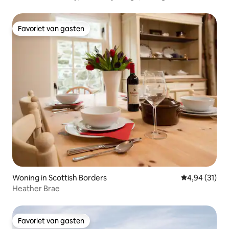
tub!
Favoriet van gasten
Favoriet van gasten
Woning in Scottish Borders
Gemiddelde be
4,94 (31)
Heather Brae
Favoriet van gasten
Favoriet van gasten