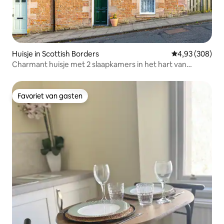
Huisje in Scottish Borders
Gemiddelde beo
4,93 (308)
Charmant huisje met 2 slaapkamers in het hart van
Melrose.
Favoriet van gasten
Favoriet van gasten