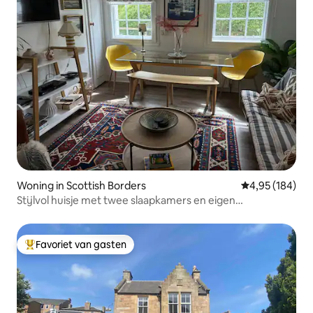
Woning in Scottish Borders
Gemiddelde beo
4,95 (184)
Stijlvol huisje met twee slaapkamers en eigen
kookgelegenheid
Favoriet van gasten
Topfavoriet van gasten