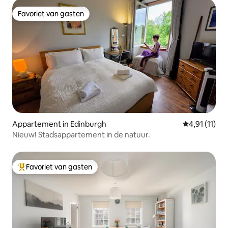
Favoriet van gasten
Favoriet van gasten
Appartement in Edinburgh
Gemiddelde b
4,91 (11)
Nieuw! Stadsappartement in de natuur.
Favoriet van gasten
Topfavoriet van gasten