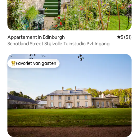
Appartement in Edinburgh
Gemiddelde
5 (51)
Schotland Street Stijlvolle Tuinstudio Pvt Ingang
Favoriet van gasten
Topfavoriet van gasten