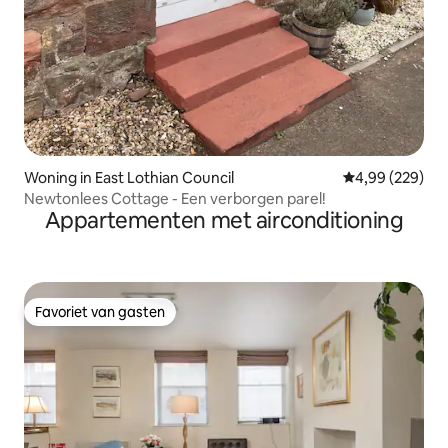
Woning in East Lothian Council
Gemiddelde beo
4,99 (229)
Newtonlees Cottage - Een verborgen parel!
Appartementen met airconditioning
Favoriet van gasten
Favoriet van gasten