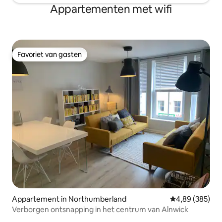
Appartementen met wifi
Favoriet van gasten
Favoriet van gasten
Appartement in Northumberland
Gemiddelde beo
4,89 (385)
Verborgen ontsnapping in het centrum van Alnwick