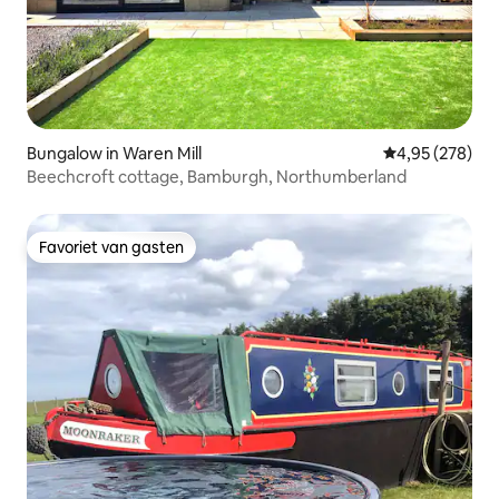
Bungalow in Waren Mill
Gemiddelde beo
4,95 (278)
Beechcroft cottage, Bamburgh, Northumberland
Favoriet van gasten
Favoriet van gasten