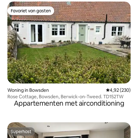
Favoriet van gasten
Favoriet van gasten
Woning in Bowsden
Gemiddelde beo
4,92 (230)
Rose Cottage, Bowsden, Berwick-on-Tweed. TD152TW
Appartementen met airconditioning
Superhost
Superhost