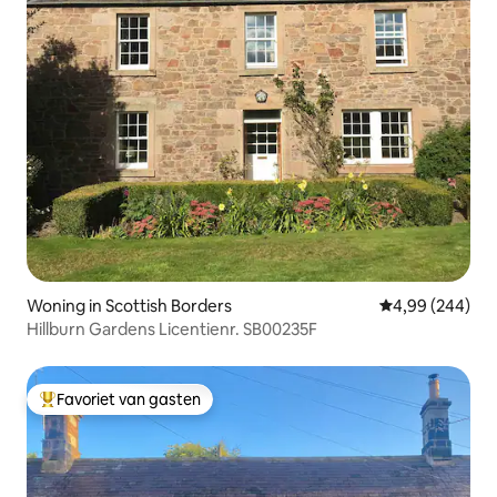
Woning in Scottish Borders
Gemiddelde beo
4,99 (244)
Hillburn Gardens Licentienr. SB00235F
Favoriet van gasten
Topfavoriet van gasten