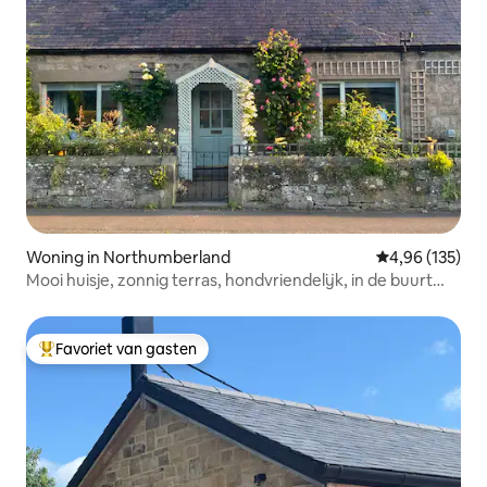
Woning in Northumberland
Gemiddelde beo
4,96 (135)
Mooi huisje, zonnig terras, hondvriendelijk, in de buurt
van pub
Favoriet van gasten
Topfavoriet van gasten