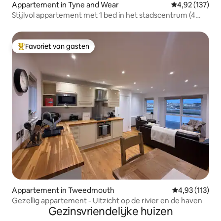
Appartement in Tyne and Wear
Gemiddelde beo
4,92 (137)
Stijlvol appartement met 1 bed in het stadscentrum (4
slaapplaatsen)
Favoriet van gasten
Topfavoriet van gasten
Appartement in Tweedmouth
Gemiddelde beo
4,93 (113)
Gezellig appartement - Uitzicht op de rivier en de haven
Gezinsvriendelijke huizen