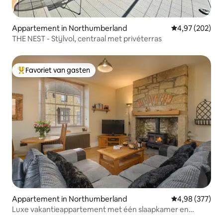
Appartement in Northumberland
Gemiddelde beo
4,97 (202)
THE NEST - Stijlvol, centraal met privéterras
Favoriet van gasten
Topfavoriet van gasten
Appartement in Northumberland
Gemiddelde beo
4,98 (377)
Luxe vakantieappartement met één slaapkamer en
houtvuur