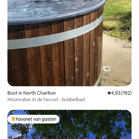
Boot in North Charlton
Gemiddelde beo
4,93 (192)
Moonraker in de heuvel - bubbelbad
Favoriet van gasten
Topfavoriet van gasten