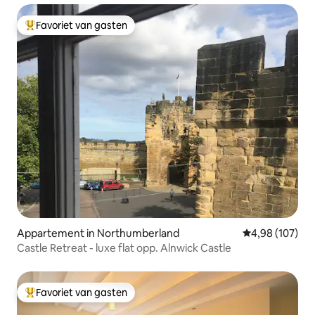
Favoriet van gasten
Topfavoriet van gasten
Appartement in Northumberland
Gemiddelde beo
4,98 (107)
Castle Retreat - luxe flat opp. Alnwick Castle
Favoriet van gasten
Topfavoriet van gasten