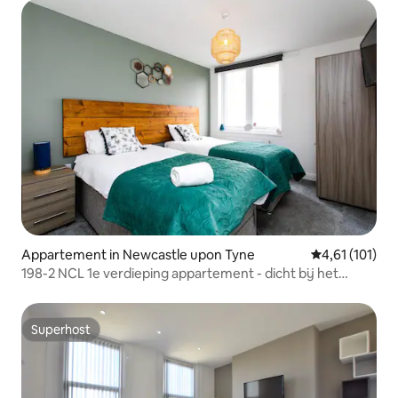
Appartement in Newcastle upon Tyne
Gemiddelde beo
4,61 (101)
198-2 NCL 1e verdieping appartement - dicht bij het
centrum - Parkin
Superhost
Superhost