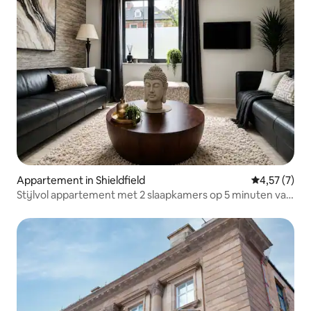
Appartement in Shieldfield
Gemiddelde b
4,57 (7)
Stijlvol appartement met 2 slaapkamers op 5 minuten van
het stadscentrum