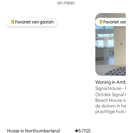
en meer.
Favoriet van gasten
Favoriet van g
Topfavoriet van gasten
Topfavoriet van 
Woning in Amble
Signal House - Een
2020 gebouwd
Ontdek Signal Hou
Beach House onts
de duinen in het p
prachtige huis is 
de ideale mix van
charme aan de kust. Met
adembenemend ui
Huisje in Northumberland
Gemiddelde beoordeling van 5
5 (112)