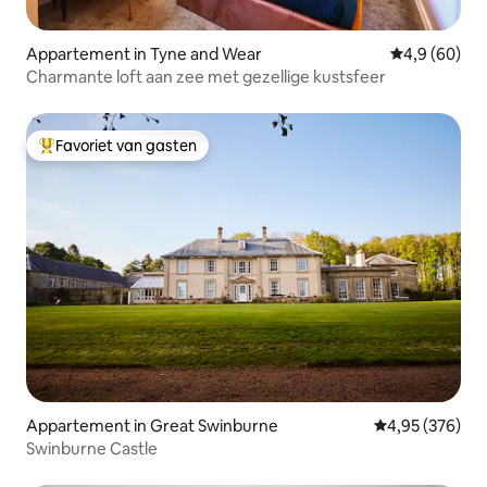
Appartement in Tyne and Wear
Gemiddelde b
4,9 (60)
Charmante loft aan zee met gezellige kustsfeer
Favoriet van gasten
Topfavoriet van gasten
Appartement in Great Swinburne
Gemiddelde beo
4,95 (376)
Swinburne Castle