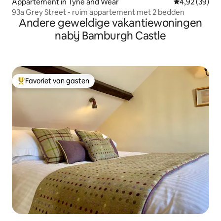
Appartement in Tyne and Wear
Gemiddelde be
4,92 (39)
93a Grey Street - ruim appartement met 2 bedden
Andere geweldige vakantiewoningen
nabij Bamburgh Castle
Favoriet van gasten
Topfavoriet van gasten