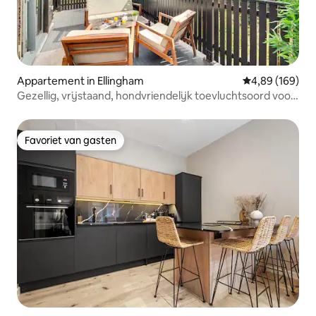
Appartement in Ellingham
Gemiddelde beo
4,89 (169)
Gezellig, vrijstaand, hondvriendelijk toevluchtsoord voor
koppels
Favoriet van gasten
Favoriet van gasten