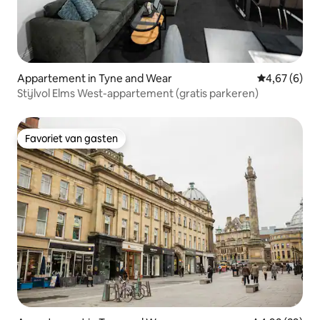
Appartement in Tyne and Wear
Gemiddelde b
4,67 (6)
Stijlvol Elms West-appartement (gratis parkeren)
Favoriet van gasten
Favoriet van gasten