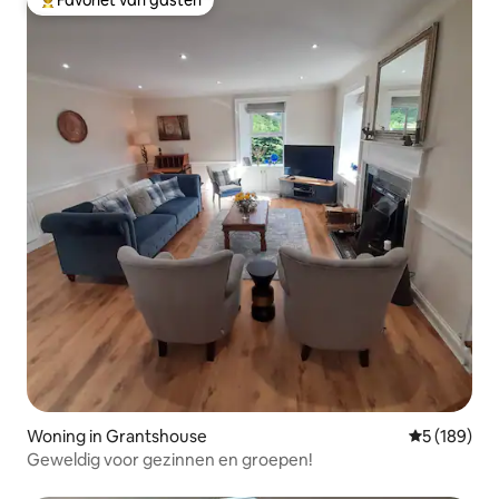
Favoriet van gasten
Topfavoriet van gasten
Woning in Grantshouse
Gemiddelde 
5 (189)
Geweldig voor gezinnen en groepen!