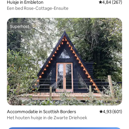
Huisje in Embleton
Gemiddelde beo
4,84 (267)
Een bed Rose-Cottage-Ensuite
Superhost
Superhost
Accommodatie in Scottish Borders
Gemiddelde beo
4,93 (601)
Het houten huisje in de Zwarte Driehoek