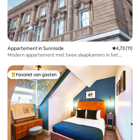
Appartement in Sunniside
Gemiddelde b
4,73 (11)
Modern appartement met twee slaapkamers in het
stadscentrum
Favoriet van gasten
Topfavoriet van gasten