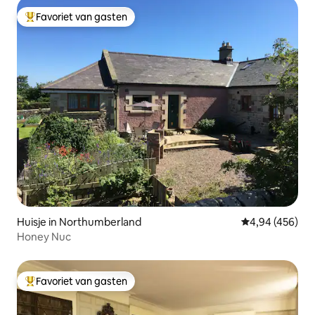
Favoriet van gasten
Topfavoriet van gasten
Huisje in Northumberland
Gemiddelde beo
4,94 (456)
Honey Nuc
Favoriet van gasten
Topfavoriet van gasten