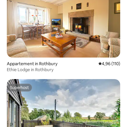
Appartement in Rothbury
Gemiddelde beo
4,96 (110)
Ethie Lodge in Rothbury
Superhost
Superhost