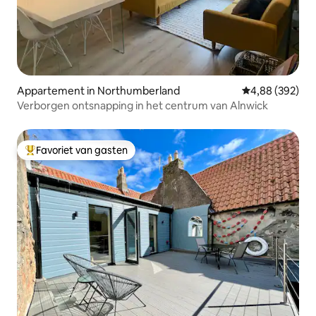
Appartement in Northumberland
Gemiddelde beo
4,88 (392)
Verborgen ontsnapping in het centrum van Alnwick
Favoriet van gasten
Topfavoriet van gasten