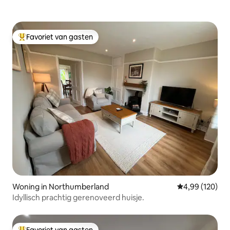
Favoriet van gasten
Topfavoriet van gasten
Woning in Northumberland
Gemiddelde beo
4,99 (120)
Idyllisch prachtig gerenoveerd huisje.