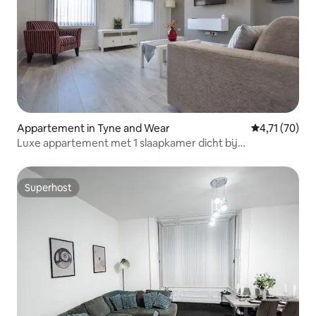
Appartement in Tyne and Wear
Gemiddelde be
4,71 (70)
Luxe appartement met 1 slaapkamer dicht bij
Stadscentrum
Superhost
Superhost