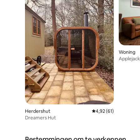
Woning
Applejack
schuur 2
Herdershut
Gemiddelde beoordelin
4,92 (61)
Dreamers Hut
Bestemmingen om te verkennen