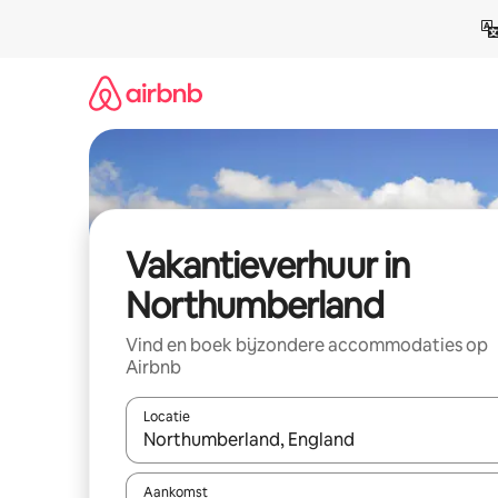
Ga
direct
naar
inhoud
Vakantieverhuur in
Northumberland
Vind en boek bijzondere accommodaties op
Airbnb
Locatie
Wanneer er suggesties beschikbaar zijn, maak je 
Aankomst