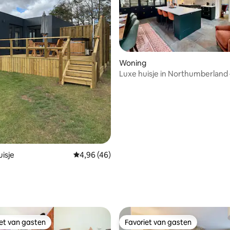
Woning
Luxe huisje in Northumberland 
platteland
isje
Gemiddelde beoordeling van 4,96 uit 5, 46 
4,96 (46)
g van 4,97 uit 5, 31 recensies
iet van gasten
Favoriet van gasten
iet van gasten
Favoriet van gasten