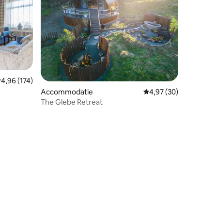
ecensies
emiddelde beoordeling van 4,96 uit 5, 174 recensies
4,96 (174)
Accommodatie
Gemiddelde beoordelin
4,97 (30)
The Glebe Retreat