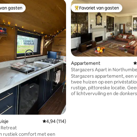
 van gasten
Favoriet van gasten
 van gasten
Topfavoriet van gasten
Appartement
G
Stargazers Apart in Northumbe
ing van 5 uit 5, 132 recensies
National Park
Stargazers appartement, een 
twee huizen op een privéstatio
rustige, pittoreske locatie. Geen lawaai
of lichtvervuiling en de donker
luchten van Europa. Geniet van de hele
bovenverdieping met open
lounge/keuken en historische
boekenkasten. Slaapkamer me
isje
Gemiddelde beoordeling van 4,94 uit 5, 114 r
4,94 (114)
rolblad, kingsize bed, eigen ba
 Retreat
Het is een fantastische ruimte!
n rustiek comfort met een
ingang via een prachtig glazen