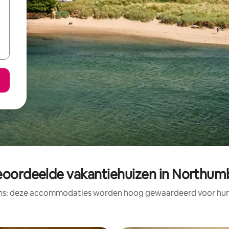
eoordeelde vakantiehuizen in Northum
ens: deze accommodaties worden hoog gewaardeerd voor hun l