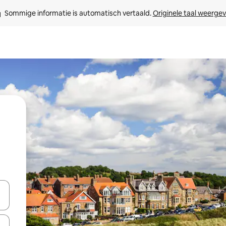
Sommige informatie is automatisch vertaald. 
Originele taal weerge
een keuze met je de pijltjestoetsen omhoog en omlaag, óf door te tik