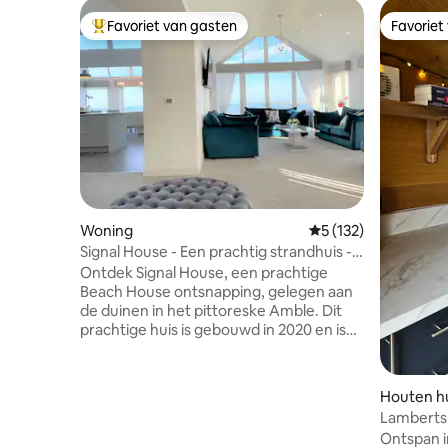
Favoriet van gasten
Favoriet
Topfavoriet van gasten
Favoriet
Woning
Gemiddelde beoordel
5 (132)
Signal House - Een prachtig strandhuis -
2020 gebouwd
Ontdek Signal House, een prachtige
Beach House ontsnapping, gelegen aan
de duinen in het pittoreske Amble. Dit
prachtige huis is gebouwd in 2020 en is
de ideale mix van modern design en
charme aan de kust. Met een
adembenemend uitzicht op Coquet
Houten hu
Island en de uitgestrekte kustlijn biedt
Lamberts
Signal House een serene vakantie op
Ontspan i
slechts een korte wandeling van lokale