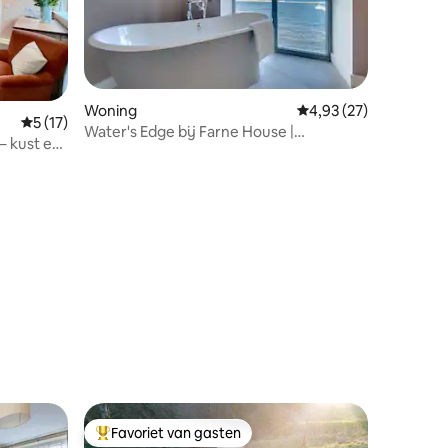
Woning
Gemiddelde beoordelin
4,93 (27)
Gemiddelde beoordeling van 5 uit 5, 17 recensies
5 (17)
Water's Edge bij Farne House |
– kust en
Seahouses
recensies
Favoriet van gasten
Topfavoriet van gasten