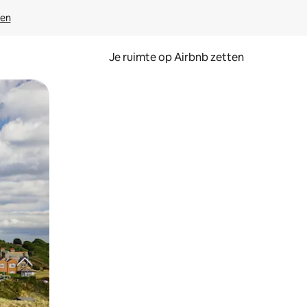
ven
Je ruimte op Airbnb zetten
ken of swipen.