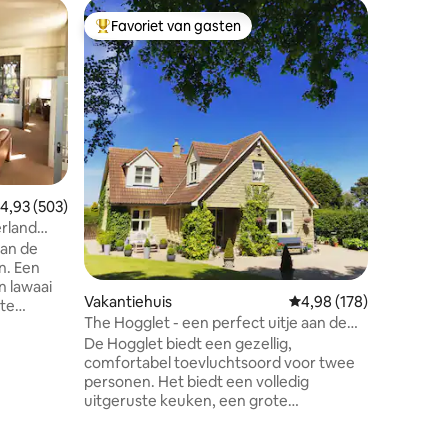
Schuur
Favoriet van gasten
Favor
Topfavoriet van gasten
Topfavo
Skylark S
Welkom i
een heuv
een pano
Northumb
ontspann
de natuu
een afge
paar kil
emiddelde beoordeling van 4,93 uit 5, 503 recensies
4,93 (503)
Alnmouth
rland
Warkwort
van de
ligt op s
n. Een
hier kunt
Edinburgh
Vakantiehuis
Gemiddelde beoordeling
4,98 (178)
ste
over een
The Hogglet - een perfect uitje aan de
een keuk
kust
De Hogglet biedt een gezellig,
comfortabel toevluchtsoord voor twee
personen. Het biedt een volledig
t bad met
ecensies
uitgeruste keuken, een grote
dkamer.
slaapkamer met een eigen badkamer en
 Aparte
een huiselijke woonruimte.
 atrium