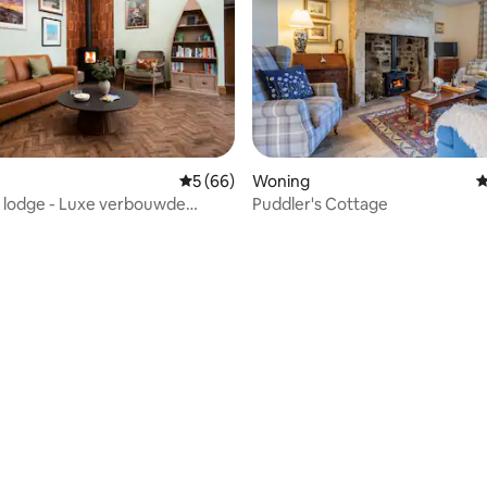
Gemiddelde beoordeling van 5 uit 5, 66 r
5 (66)
Woning
G
 lodge - Luxe verbouwde
Puddler's Cottage
025
g van 4,92 uit 5, 61 recensies