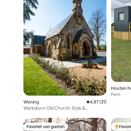
Houten hu
Fern
Woning
Gemiddelde beoordelin
4,97 (31)
Warksburn Old Church: Style &
Sustainability
Favoriet van gasten
Favor
Favoriet van gasten
Topfavor