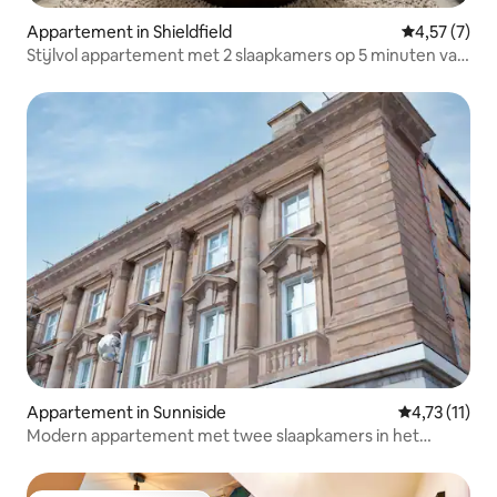
Appartement in Shieldfield
Gemiddelde b
4,57 (7)
Stijlvol appartement met 2 slaapkamers op 5 minuten van
het stadscentrum
Appartement in Sunniside
Gemiddelde b
4,73 (11)
Modern appartement met twee slaapkamers in het
stadscentrum