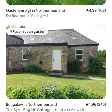
Gastenverblijf in Northumberland
Gemiddelde beo
4,98 (108)
De Boathouse Riding Mill
Favoriet van gasten
Topfavoriet van gasten
Bungalow in Northumberland
Gemiddelde beo
4,96 (246)
The Byre, Bog Mill Cottages, rand van Alnwick