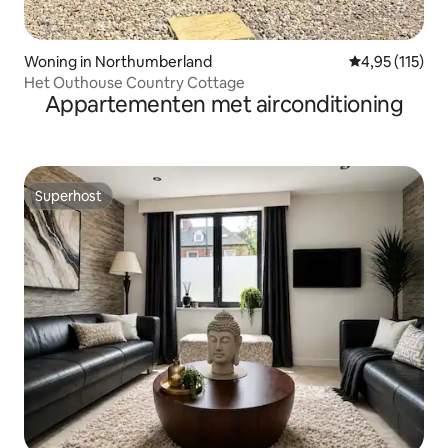
Woning in Northumberland
Gemiddelde beo
4,95 (115)
Het Outhouse Country Cottage
Appartementen met airconditioning
Superhost
Superhost