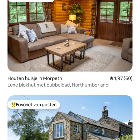
Favoriet van gasten
Houten huisje in Morpeth
Gemiddelde be
4,97 (60)
Luxe blokhut met bubbelbad, Northumberland
Favoriet van gasten
Topfavoriet van gasten