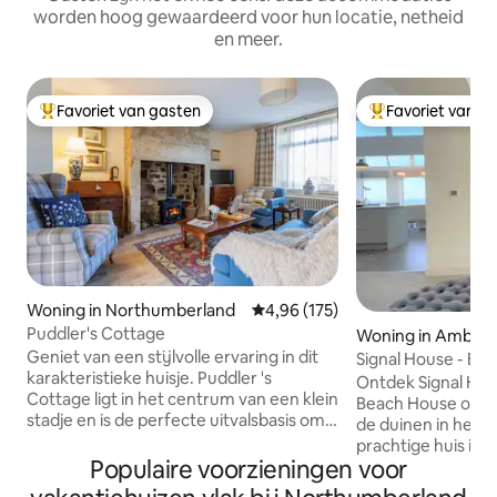
worden hoog gewaardeerd voor hun locatie, netheid
en meer.
Favoriet van gasten
Favoriet van g
Topfavoriet van gasten
Topfavoriet van 
Woning in Northumberland
Gemiddelde beoordeling van 4,96
4,96 (175)
Puddler's Cottage
Woning in Amble
Geniet van een stijlvolle ervaring in dit
Signal House - Een
karakteristieke huisje. Puddler 's
2020 gebouwd
Ontdek Signal Hou
Cottage ligt in het centrum van een klein
Beach House onts
stadje en is de perfecte uitvalsbasis om
de duinen in het p
de prachtige stranden en kastelen van
prachtige huis is 
Northumberland te verkennen, terwijl
Populaire voorzieningen voor
de ideale mix van
het slechts een klein eindje rijden naar
charme aan de kust. Met