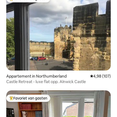
Topfavoriet van gasten
Appartement in Northumberland
Gemiddelde beo
4,98 (107)
Castle Retreat - luxe flat opp. Alnwick Castle
Favoriet van gasten
Topfavoriet van gasten