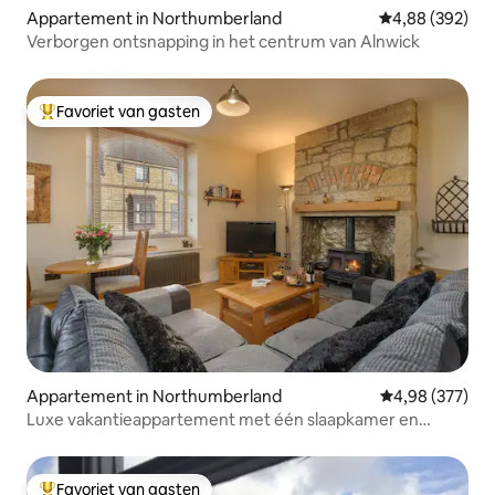
Appartement in Northumberland
Gemiddelde beo
4,88 (392)
Verborgen ontsnapping in het centrum van Alnwick
Favoriet van gasten
Topfavoriet van gasten
Appartement in Northumberland
Gemiddelde beo
4,98 (377)
Luxe vakantieappartement met één slaapkamer en
houtvuur
Favoriet van gasten