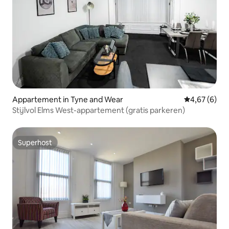
Appartement in Tyne and Wear
Gemiddelde b
4,67 (6)
Stijlvol Elms West-appartement (gratis parkeren)
Superhost
Superhost