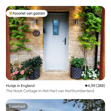
Favoriet van gasten
Topfavoriet van gasten
Huisje in England
Gemiddelde beo
4,99 (288)
The Nook Cottage In Het Hart van Northumberland
Superhost
Superhost