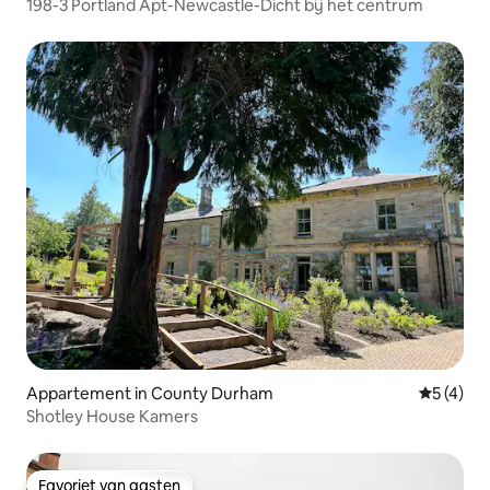
198-3 Portland Apt-Newcastle-Dicht bij het centrum
Appartement in County Durham
Gemiddeld
5 (4)
Shotley House Kamers
Favoriet van gasten