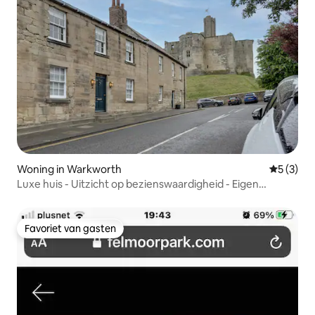
Woning in Warkworth
Gemiddeld
5 (3)
Luxe huis - Uitzicht op bezienswaardigheid - Eigen
badkamer
Favoriet van gasten
Favoriet van gasten