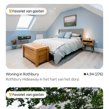
Favoriet van gasten
Topfavoriet van gasten
Woning in Rothbury
Gemiddelde beo
4,94 (276)
Rothbury Hideaway in het hart van het dorp
Favoriet van gasten
Topfavoriet van gasten