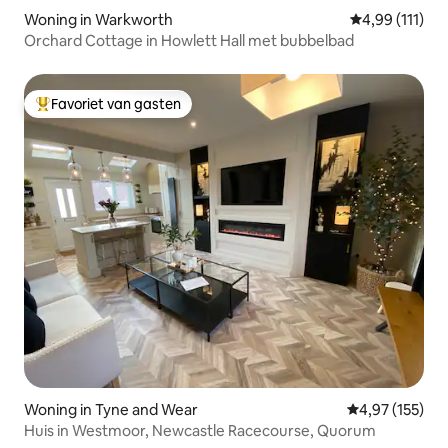
Woning in Warkworth
Gemiddelde beo
4,99 (111)
Orchard Cottage in Howlett Hall met bubbelbad
Favoriet van gasten
Topfavoriet van gasten
Woning in Tyne and Wear
Gemiddelde beo
4,97 (155)
Huis in Westmoor, Newcastle Racecourse, Quorum