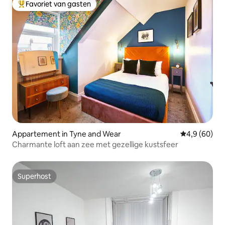
Favoriet van gasten
Topfavoriet van gasten
Appartement in Tyne and Wear
Gemiddelde b
4,9 (60)
Charmante loft aan zee met gezellige kustsfeer
Superhost
Superhost