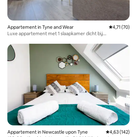
Appartement in Tyne and Wear
Gemiddelde be
4,71 (70)
Luxe appartement met 1 slaapkamer dicht bij
Stadscentrum
Appartement in Newcastle upon Tyne
Gemiddelde beo
4,63 (142)