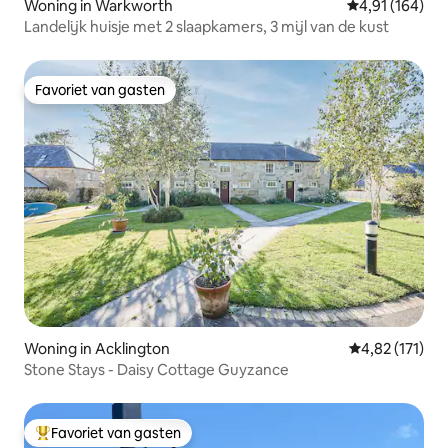
Woning in Warkworth
Gemiddelde beo
4,91 (164)
Landelijk huisje met 2 slaapkamers, 3 mijl van de kust
Favoriet van gasten
Favoriet van gasten
Woning in Acklington
Gemiddelde beo
4,82 (171)
Stone Stays - Daisy Cottage Guyzance
Favoriet van gasten
Topfavoriet van gasten