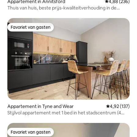
Appartement in Annitsford
Gemiddelde beo
4,88 (236)
Thuis van huis, beste prijs-kwaliteitverhouding in de
omgeving
Favoriet van gasten
Favoriet van gasten
Appartement in Tyne and Wear
Gemiddelde beo
4,92 (137)
Stijlvol appartement met 1 bed in het stadscentrum (4
slaapplaatsen)
Favoriet van gasten
Favoriet van gasten