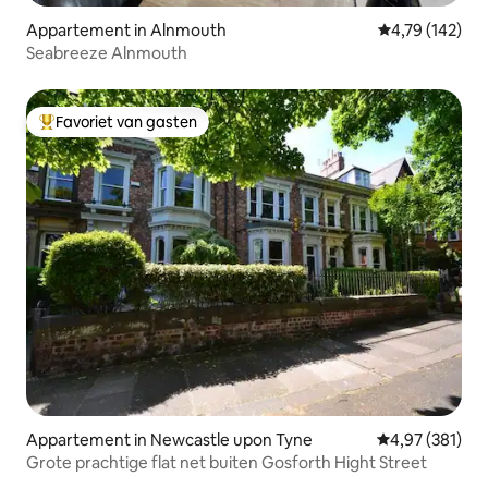
Appartement in Alnmouth
Gemiddelde beo
4,79 (142)
Seabreeze Alnmouth
Favoriet van gasten
Topfavoriet van gasten
Appartement in Newcastle upon Tyne
Gemiddelde beo
4,97 (381)
Grote prachtige flat net buiten Gosforth Hight Street