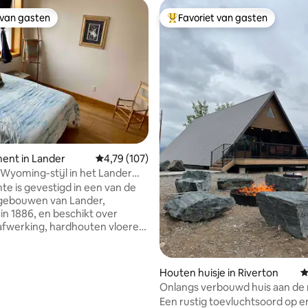
 van gasten
Favoriet van gasten
 van gasten
Topfavoriet van gasten
van 4,97 uit 5, 234 recensies
ent in Lander
Gemiddelde beoordeling van 4,79 uit 5, 107 r
4,79 (107)
 Wyoming-stijl in het Lander
ct
te is gevestigd in een van de
 gebouwen van Lander,
n 1886, en beschikt over
 afwerking, hardhouten vloeren,
fonds en enorme ramen,
seerd door een moderne
n badkamer. Geniet van de
Houten huisje in Riverton
G
de ruimte of sluit de
Onlangs verbouwd huis aan de r
rende gordijnen om in te
Een rustig toevluchtsoord op e
e bevindt je op loopafstand van