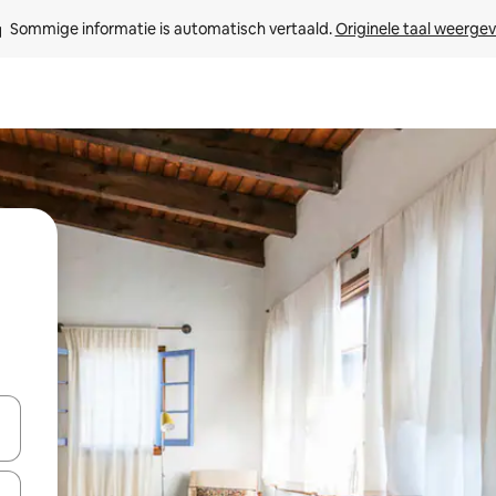
Sommige informatie is automatisch vertaald. 
Originele taal weerge
een keuze met je de pijltjestoetsen omhoog en omlaag, óf door te tik