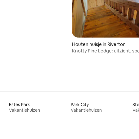
Houten huisje in Riverton
Knotty Pine Lodge: uitzicht, spe
koffiebar, loft!
Estes Park
Park City
St
Vakantiehuizen
Vakantiehuizen
Va