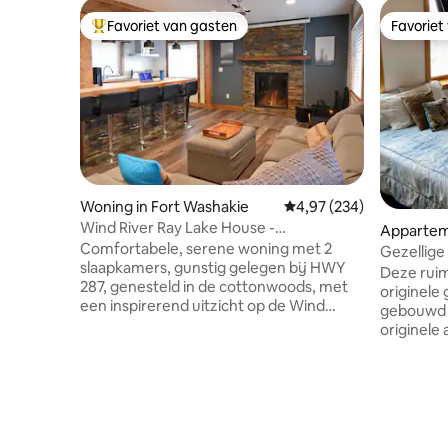
Favoriet van gasten
Favoriet
Topfavoriet van gasten
Favoriet
Woning in Fort Washakie
Gemiddelde beoordeling 
4,97 (234)
Wind River Ray Lake House -
Appartem
Comfortabele 2 slaapkamers!
Comfortabele, serene woning met 2
Gezellige
slaapkamers, gunstig gelegen bij HWY
Art Distri
Deze ruim
287, genesteld in de cottonwoods, met
originele
een inspirerend uitzicht op de Wind
gebouwd i
River-bergketen. Deze onlangs op maat
originele
gerenoveerde, unieke en rustige
hoge pla
accommodatie beschikt over: wifi;
gecompen
premium queensize bedden; een
keuken e
volledige keuken; inloopdouche;
lichtgevul
wasmachine/droger en
verduiste
wasvoorzieningen; open haard;
slapen. J