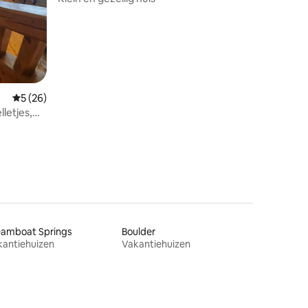
Gemiddelde beoordeling van 5 uit 5, 26 recensies
5 (26)
lletjes,
eamboat Springs
Boulder
kantiehuizen
Vakantiehuizen