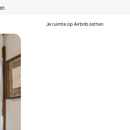
ven
Je ruimte op Airbnb zetten
ken of swipen.