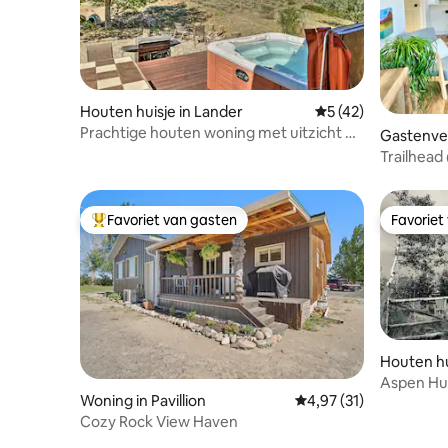
Houten huisje in Lander
Gemiddelde beoorde
5 (42)
Prachtige houten woning met uitzicht op
Gastenver
Lander Valley!
Trailhead
Favoriet van gasten
Favoriet
Topfavoriet van gasten
Favoriet
Houten hui
Aspen Hu
Woning in Pavillion
Gemiddelde beoordelin
4,97 (31)
Cozy Rock View Haven