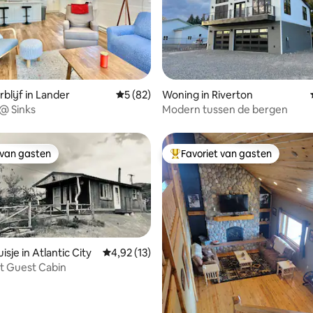
ling van 5 uit 5, 42 recensies
blijf in Lander
Gemiddelde beoordeling van 5 uit 5, 82 r
5 (82)
Woning in Riverton
 @ Sinks
Modern tussen de bergen
 van gasten
Favoriet van gasten
 van gasten
Topfavoriet van gasten
sje in Atlantic City
Gemiddelde beoordeling van 4,92 uit 5, 13 r
4,92 (13)
t Guest Cabin
g van 4,97 uit 5, 31 recensies