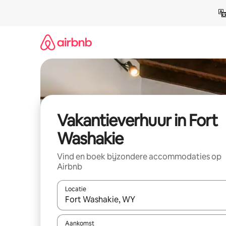
Ga
direct
naar
inhoud
Vakantieverhuur in Fort
Washakie
Vind en boek bijzondere accommodaties op
Airbnb
Locatie
Wanneer er suggesties beschikbaar zijn, maak je 
Aankomst