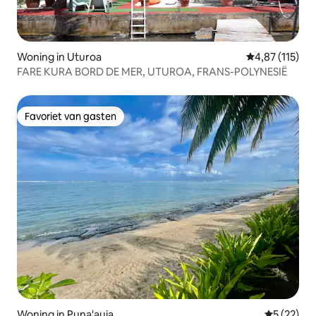
Woning in Uturoa
Gemiddelde beo
4,87 (115)
FARE KURA BORD DE MER, UTUROA, FRANS-POLYNESIË
Favoriet van gasten
Favoriet van gasten
Woning in Puna'auia
Gemiddelde
5 (22)