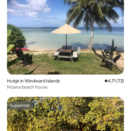
Huisje in Windward Islands
Gemiddelde be
4,71 (73)
Moana beach house
Superhost
Superhost