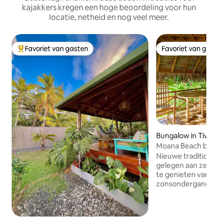
kajakkers kregen een hoge beoordeling voor hun
locatie, netheid en nog veel meer.
Favoriet van gasten
Favoriet van gas
Topfavoriet van gasten
Favoriet van gas
Bungalow in Tiva
Moana Beach bung
Nieuwe traditione
gelegen aan zee. Fantastische plek om
te genieten van d
zonsondergangen 
Bora. Koraalrif di
van de straat om t
plek. Overboekingen: Gratis vanaf het