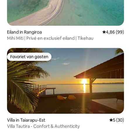
Eiland in Rangiroa
Gemiddelde be
4,86 (99)
Mihi Miti | Privé en exclusief eiland | Tikehau
Favoriet van gasten
Favoriet van gasten
Villa in Taiarapu-Est
Gemiddelde
5 (30)
Villa Tautira - Confort & Authenticity