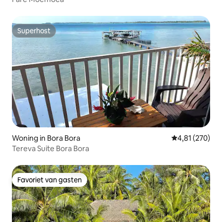
Superhost
Superhost
Woning in Bora Bora
Gemiddelde beo
4,81 (270)
Tereva Suite Bora Bora
Favoriet van gasten
Favoriet van gasten