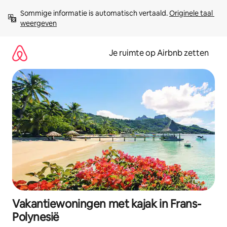
Ga
Sommige informatie is automatisch vertaald. 
Originele taal 
direct
weergeven
naar
inhoud
Je ruimte op Airbnb zetten
Vakantiewoningen met kajak in Frans-
Polynesië