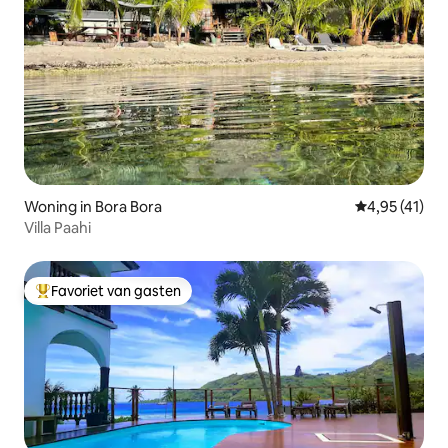
Woning in Bora Bora
Gemiddelde be
4,95 (41)
Villa Paahi
Favoriet van gasten
Topfavoriet van gasten