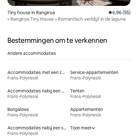
Tiny house in Rangiroa
Gemiddelde be
4,96 (55)
« Rangiroa Tiny House » Romantisch verblijf in de lagune
Bestemmingen om te verkennen
Andere accommodaties
Accommodaties met een zwembad
Service-appartementen
Frans-Polynesië
Frans-Polynesië
Accommodaties nabij een meer
Tenten
Frans-Polynesië
Frans-Polynesië
Bungalows
Appartementen
Frans-Polynesië
Frans-Polynesië
Accommodaties nabij een strand
Toon meer
Frans-Polynesië