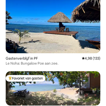
Gastenverblijf in PF
Gemiddelde beo
4,98 (133)
Le Noha: Bungalow Poe aan zee.
Favoriet van gasten
Topfavoriet van gasten