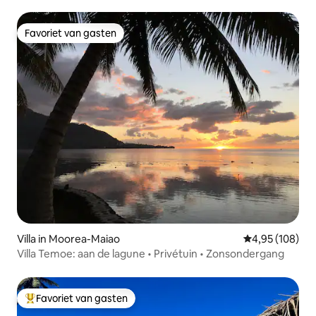
Favoriet van gasten
Favoriet van gasten
Villa in Moorea-Maiao
Gemiddelde beo
4,95 (108)
Villa Temoe: aan de lagune • Privétuin • Zonsondergang
Favoriet van gasten
Topfavoriet van gasten