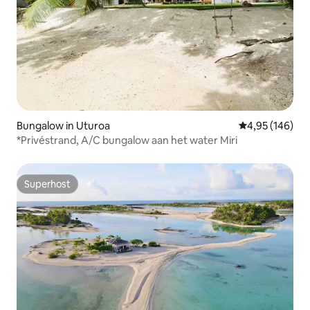
Bungalow in Uturoa
Gemiddelde beo
4,95 (146)
*Privéstrand, A/C bungalow aan het water Miri
Superhost
Superhost