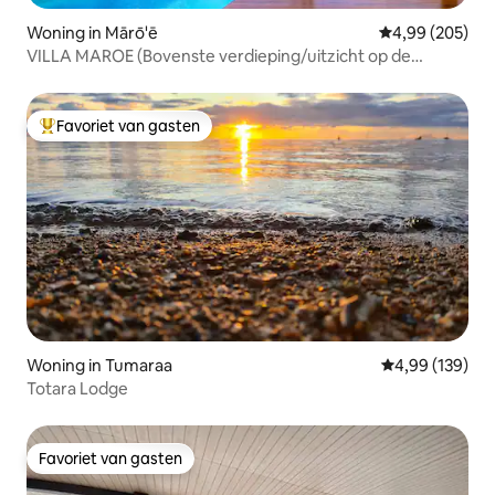
Woning in Mārō'ē
Gemiddelde beo
4,99 (205)
VILLA MAROE (Bovenste verdieping/uitzicht op de
lagune/zwembad)
Favoriet van gasten
Topfavoriet van gasten
Woning in Tumaraa
Gemiddelde beo
4,99 (139)
Totara Lodge
Favoriet van gasten
Favoriet van gasten