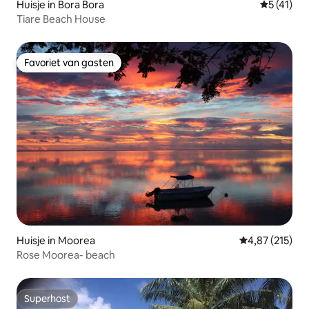
Huisje in Bora Bora
Gemiddelde
5 (41)
Tiare Beach House
Favoriet van gasten
Favoriet van gasten
Huisje in Moorea
Gemiddelde beo
4,87 (215)
Rose Moorea- beach
Superhost
Superhost