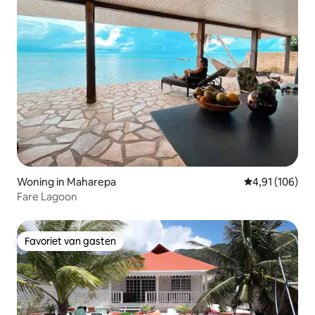
Woning in Maharepa
Gemiddelde beo
4,91 (106)
Fare Lagoon
Favoriet van gasten
Favoriet van gasten