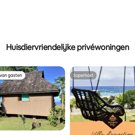
Huisdiervriendelijke privéwoningen
 van gasten
Superhost
 van gasten
Superhost