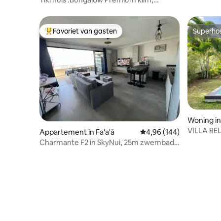
privézwembad
Favoriet van gasten
Superho
Topfavoriet van gasten
Superho
Woning in
VILLA R
Appartement in Fa'a'ā
Gemiddelde beoordeling 
4,96 (144)
Charmante F2 in SkyNui, 25m zwembad
en zeezicht