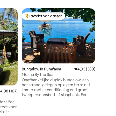
Bungalow
Favoriet van gasten
Favor
Topfavoriet van gasten
Topfavo
Ke One B
Beach Vi
Ke One Co
iconische
uit om d
levensku
accommod
directe t
kristalhe
steenwor
werelds 
ecensies
Bungalow in Puna'auia
Gemiddelde beoordeling
4,93 (389)
met het g
ademben
Moana By the Sea
ontspan i
Onafhankelijke duplex bungalow, aan
Bora-omg
het strand, gelegen op eigen terrein. 1
tijdloos u
kamer met airconditioning en 1 groot
emiddelde beoordeling van 4,98 uit 5, 167 recensies
4,98 (167)
tweepersoonsbed + 1 slaapbank. Een
keuken en badruimte. Privéterras buiten
dezelfde
in de tuin aan het water. 2 kajaks
rfect voor
beschikbaar om toegang te krijgen tot
iteit:
de zandbank 100 meter van de verre en