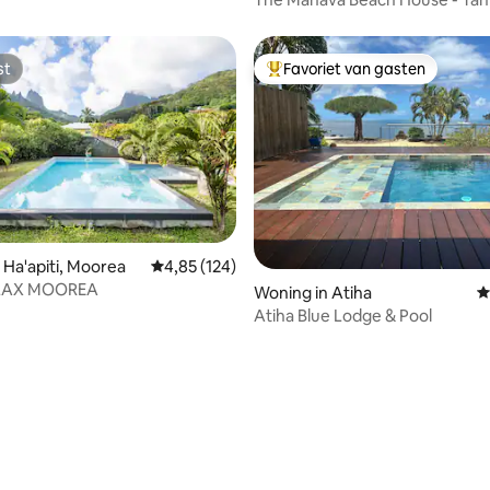
st
Favoriet van gasten
st
Topfavoriet van gasten
 Ha'apiti, Moorea
Gemiddelde beoordeling van 4,85 uit 5, 124 r
4,85 (124)
ELAX MOOREA
van 4,96 uit 5, 144 recensies
Woning in Atiha
G
Atiha Blue Lodge & Pool