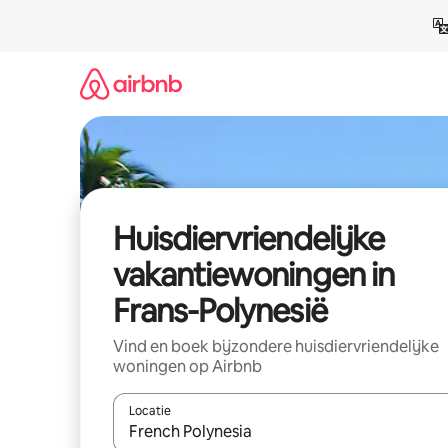
Ga
direct
naar
inhoud
Huisdiervriendelijke
vakantiewoningen in
Frans-Polynesië
Vind en boek bijzondere huisdiervriendelijke
woningen op Airbnb
Locatie
Wanneer er suggesties beschikbaar zijn, maak je 