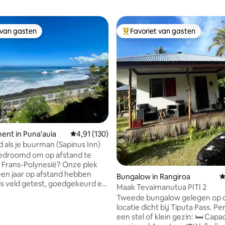
 van gasten
Favoriet van gasten
 van gasten
Topfavoriet van gasten
nt in Puna'auia
Gemiddelde beoordeling van 4,91 uit 5, 130 r
4,91 (130)
d als je buurman (Sapinus Inn)
 gedroomd om op afstand te
ans-Polynesië? Onze plek
en jaar op afstand hebben
Bungalow in Rangiroa
G
is veld getest, goedgekeurd en
Maak Tevaimanutua PITI 2
voor deze unieke wens.
Tweede bungalow gelegen op 
n zetels in een beveiligde
locatie dicht bij Tiputa Pass. Pe
ap in Puna'auia met directe
een stel of klein gezin: 🛏️ Capac
 van 4,97 uit 5, 151 recensies
ot het strand!