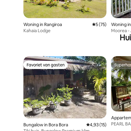
Woning in Rangiroa
Gemiddelde beoorde
5 (75)
Woning i
Kahaia Lodge
Moorea - 
Hui
Favoriet van gasten
Superho
Favoriet van gasten
Superho
Apparteme
PEARL BAY
Bungalow in Bora Bora
Gemiddelde beoordelin
4,93 (15)
Tiki huis .Bungalow Premium klim,