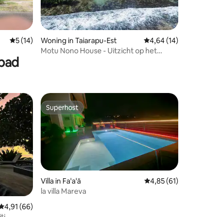
recensies
Gemiddelde beoordeling van 5 uit 5, 14 recensies
5 (14)
Woning in Taiarapu-Est
Gemiddelde beoordelin
4,64 (14)
Motu Nono House - Uitzicht op het
mbad
strand
Superhost
Superhost
Villa in Fa'a'ā
Gemiddelde beoordelin
4,85 (61)
la villa Mareva
recensies
Gemiddelde beoordeling van 4,91 uit 5, 66 recensies
4,91 (66)
ti