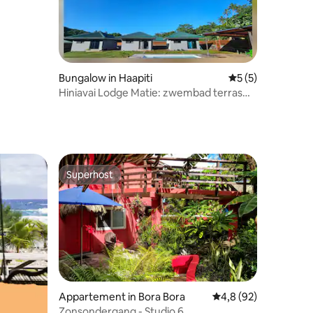
Bungalow in Haapiti
Gemiddelde beoord
5 (5)
Hiniavai Lodge Matie: zwembad terras
BBQ
Superhost
Superhost
Appartement in Bora Bora
Gemiddelde beoordeli
4,8 (92)
Zonsondergang - Studio 6