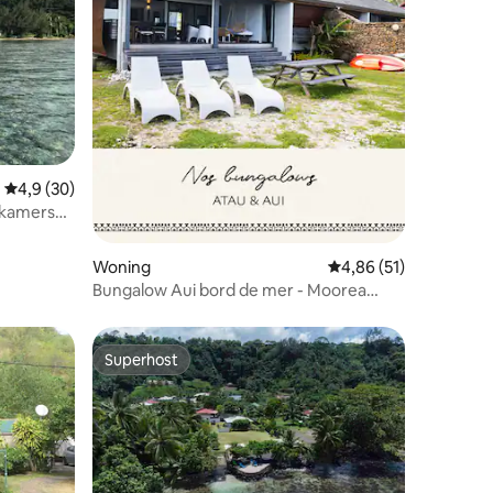
Gemiddelde beoordeling van 4,9 uit 5, 30 recensies
4,9 (30)
recensies
pkamers
Woning
Gemiddelde beoordelin
4,86 (51)
Bungalow Aui bord de mer - Moorea
Lodge Tema'e
Superhost
Superhost