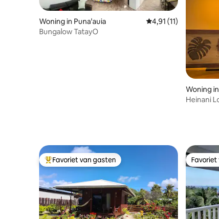
Woning in Puna'auia
Gemiddelde beoordelin
4,91 (11)
Bungalow TatayO
Woning i
Heinani L
Favoriet van gasten
Favoriet
Topfavoriet van gasten
Favoriet