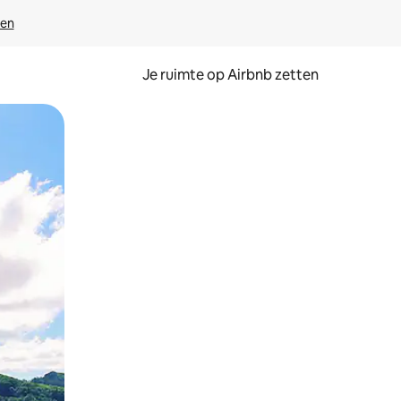
ven
Je ruimte op Airbnb zetten
ken of swipen.