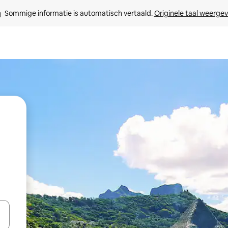
Sommige informatie is automatisch vertaald. 
Originele taal weerge
een keuze met je de pijltjestoetsen omhoog en omlaag, óf door te tik