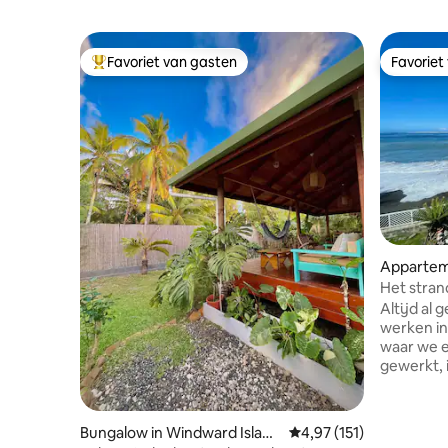
Favoriet van gasten
Favoriet
Topfavoriet van gasten
Favoriet
Apparteme
Het stran
Altijd al
werken in Fr
waar we e
gewerkt, 
verzorgd 
Sapinus In
gemeensch
Bungalow in Windward Island
Gemiddelde beoordeling
4,97 (151)
toegang t