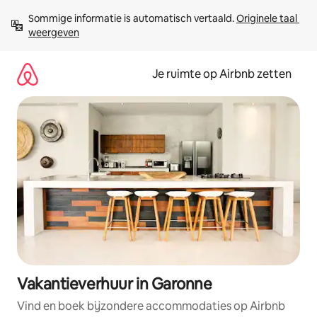
Ga
Sommige informatie is automatisch vertaald. 
Originele taal 
direct
weergeven
naar
inhoud
Je ruimte op Airbnb zetten
Vakantieverhuur in Garonne
Vind en boek bijzondere accommodaties op Airbnb