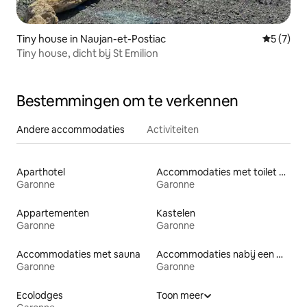
Tiny house in Naujan-et-Postiac
Gemiddeld
5 (7)
Tiny house, dicht bij St Emilion
Bestemmingen om te verkennen
Andere accommodaties
Activiteiten
Aparthotel
Accommodaties met toilet op toegankelijke hoogte
Garonne
Garonne
Appartementen
Kastelen
Garonne
Garonne
Accommodaties met sauna
Accommodaties nabij een meer
Garonne
Garonne
Ecolodges
Toon meer