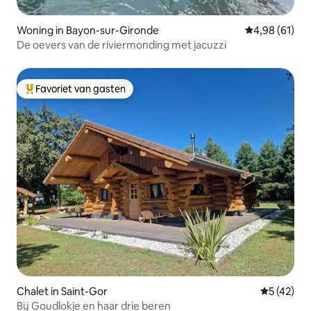
Woning in Bayon-sur-Gironde
Gemiddelde be
4,98 (61)
De oevers van de riviermonding met jacuzzi
Favoriet van gasten
Topfavoriet van gasten
Chalet in Saint-Gor
Gemiddelde
5 (42)
Bij Goudlokje en haar drie beren