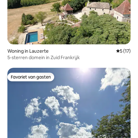
Woning in Lauzerte
Gemiddelde
5 (17)
5-sterren domein in Zuid Frankrijk
Favoriet van gasten
Favoriet van gasten