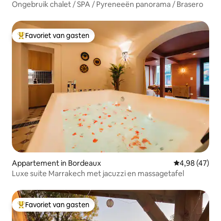
Ongebruik chalet / SPA / Pyreneeën panorama / Brasero
Favoriet van gasten
Topfavoriet van gasten
Appartement in Bordeaux
Gemiddelde be
4,98 (47)
Luxe suite Marrakech met jacuzzi en massagetafel
Favoriet van gasten
Topfavoriet van gasten