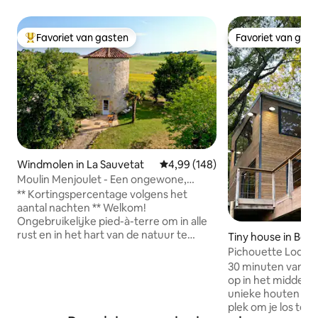
Favoriet van gasten
Favoriet van gas
Topfavoriet van gasten
Favoriet van gas
Windmolen in La Sauvetat
Gemiddelde beoordeling van 4,99
4,99 (148)
Moulin Menjoulet - Een ongewone,
rustige pauze
** Kortingspercentage volgens het
aantal nachten ** Welkom!
Ongebruikelijke pied-à-terre om in alle
rust en in het hart van de natuur te
Tiny house in Bon
ontspannen. Geniet van de kleine
-Aussonnelle
Pichouette Lodge
dingen, weg van de drukte. Molen
@domain_pichoue
30 minuten van To
uitgerust voor 3 personen (en zelfs 4
op in het midden v
met een baby in een babybedje in de
unieke houten lodge. 🌳😍
slaapkamer). De molen ligt niet in het
plek om je los te 
centrum, maar op 10 minuten van