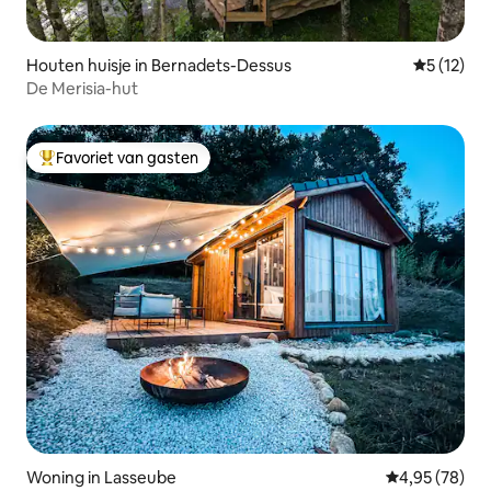
Houten huisje in Bernadets-Dessus
Gemiddelde
5 (12)
De Merisia-hut
Favoriet van gasten
Topfavoriet van gasten
Woning in Lasseube
Gemiddelde be
4,95 (78)