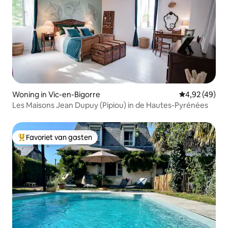
Woning in Vic-en-Bigorre
Gemiddelde be
4,92 (49)
Les Maisons Jean Dupuy (Pipiou) in de Hautes-Pyrénées
Favoriet van gasten
Topfavoriet van gasten