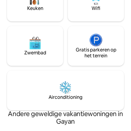
terras, uitzicht op de Pyreneeën.
Keuken
Wifi
Omkeerbare airconditioning door
warmtepomp.
Gratis parkeren op
Zwembad
het terrein
Airconditioning
Andere geweldige vakantiewoningen in
Gayan