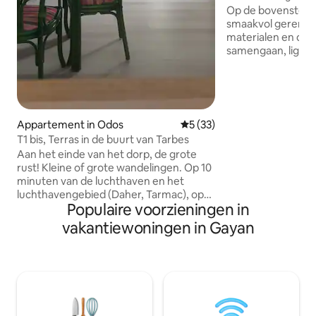
Op de bovenste ve
smaakvol gerenov
materialen en dec
samengaan, ligt de
airconditioning vo
onweerstaanbare 
van het platteland 
de Hautes-Pyréné
minuten van Tarbe
Appartement in Odos
Gemiddelde beoordeling van 
5 (33)
Lourdes en minder
T1 bis, Terras in de buurt van Tarbes
Pyreneese ski- en w
Aan het einde van het dorp, de grote
romantisch verbli
rust! Kleine of grote wandelingen. Op 10
genieten van de ru
minuten van de luchthaven en het
en te ontspannen 
luchthavengebied (Daher, Tarmac), op
een 4000 m2 bosrij
Populaire voorzieningen in
10 minuten van het centrum van Tarbes,
op 15 minuten van Lourdes en op minder
vakantiewoningen in Gayan
dan een uur van de skigebieden in de
Pyreneeën en Spanje. Sport en culturele
activiteiten in Tarbes en omgeving. In de
zomer: tangofestival, Equestria... ..
Studio-appartement (T1 Bis) 40 m² (431
vierkante voet), met airconditioning,
nieuw, volledig uitgerust, met groot