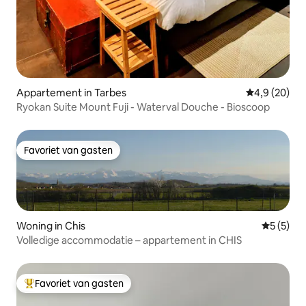
Appartement in Tarbes
Gemiddelde b
4,9 (20)
Ryokan Suite Mount Fuji - Waterval Douche - Bioscoop
Favoriet van gasten
Favoriet van gasten
Woning in Chis
Gemiddeld
5 (5)
Volledige accommodatie – appartement in CHIS
Favoriet van gasten
Topfavoriet van gasten