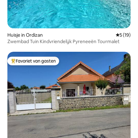
Huisje in Ordizan
Gemiddelde
5 (19)
Zwembad Tuin Kindvriendelijk Pyreneeën Tourmalet
Favoriet van gasten
Topfavoriet van gasten