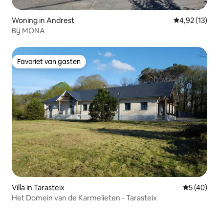
Woning in Andrest
Gemiddelde be
4,92 (13)
Bij MONA
Favoriet van gasten
Favoriet van gasten
Villa in Tarasteix
Gemiddelde
5 (40)
Het Domein van de Karmelieten - Tarasteix