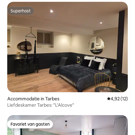
Superhost
Superhost
Accommodatie in Tarbes
Gemiddelde be
4,92 (12)
Liefdeskamer Tarbes: "L'Alcove"
Favoriet van gasten
Favoriet van gasten