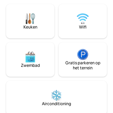
parkeergelegenheid voor het huis en op
appartement is ze
slechts 3 minuten lopen van het
de rand van het d
treinstation. Diervrij, rookvrij
(Saksen). Er is een
appartement. Ideaal voor koppels, kleine
parkeert gratis op
gezinnen en monteurs die op zoek zijn
de voordeur.
naar comfort en ontspanning. Vanaf nu
Keuken
Wifi
kunnen ter plaatse twee moderne e-
scooters worden gehuurd.
Gratis parkeren op
Zwembad
het terrein
Airconditioning