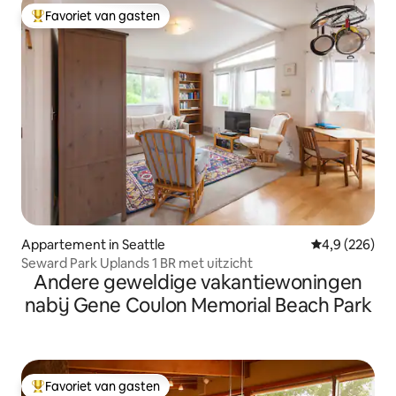
Favoriet van gasten
Topfavoriet van gasten
Appartement in Seattle
Gemiddelde be
4,9 (226)
Seward Park Uplands 1 BR met uitzicht
Andere geweldige vakantiewoningen
nabij Gene Coulon Memorial Beach Park
Favoriet van gasten
Topfavoriet van gasten