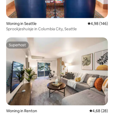
Woning in Seattle
Gemiddelde beo
4,98 (146)
Sprookjeshuisje in Columbia City, Seattle
Superhost
Superhost
Woning in Renton
Gemiddelde be
4,68 (28)