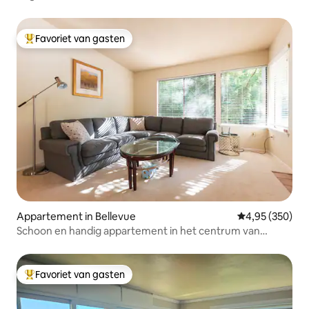
Favoriet van gasten
Topfavoriet van gasten
Appartement in Bellevue
Gemiddelde beo
4,95 (350)
Schoon en handig appartement in het centrum van
Bellevue
Favoriet van gasten
Topfavoriet van gasten