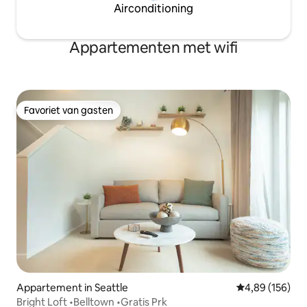
Airconditioning
Appartementen met wifi
Favoriet van gasten
Favoriet van gasten
Appartement in Seattle
Gemiddelde beo
4,89 (156)
Bright Loft •Belltown •Gratis Prk