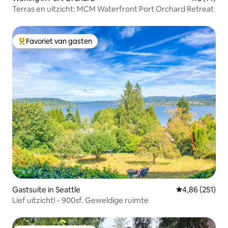
Terras en uitzicht: MCM Waterfront Port Orchard Retreat
Favoriet van gasten
Topfavoriet van gasten
Gastsuite in Seattle
Gemiddelde beo
4,86 (251)
Lief uitzicht! - 900sf. Geweldige ruimte