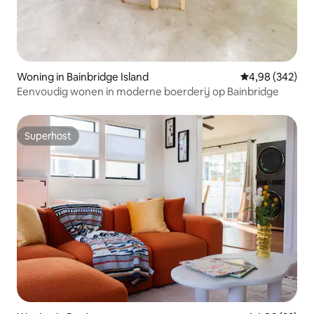
Woning in Bainbridge Island
Gemiddelde beo
4,98 (342)
Eenvoudig wonen in moderne boerderij op Bainbridge
Superhost
Superhost