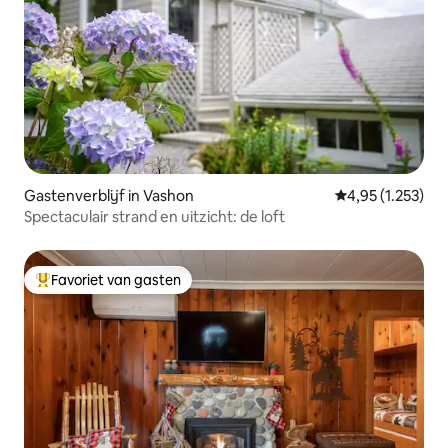
Gastenverblijf in Vashon
Gemiddelde beoor
4,95 (1.253)
Spectaculair strand en uitzicht: de loft
Favoriet van gasten
Topfavoriet van gasten