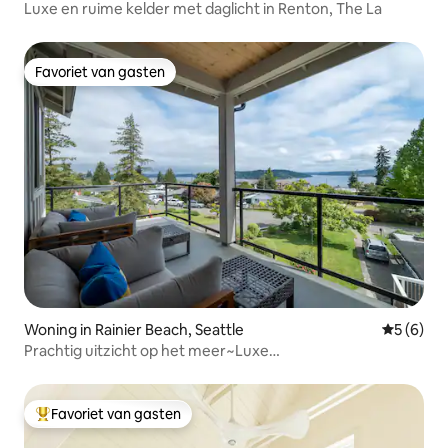
Luxe en ruime kelder met daglicht in Renton, The La
Favoriet van gasten
Favoriet van gasten
Woning in Rainier Beach, Seattle
Gemiddeld
5 (6)
Prachtig uitzicht op het meer~Luxe
wonen~Airconditioning~Parkeren~Huisdieren
toegestaan
Favoriet van gasten
Topfavoriet van gasten