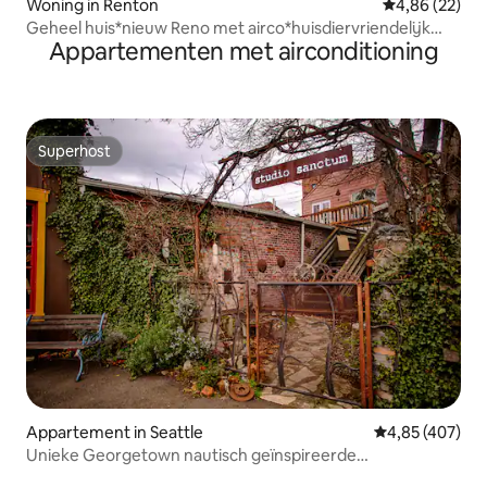
Woning in Renton
Gemiddelde be
4,86 (22)
Geheel huis*nieuw Reno met airco*huisdiervriendelijk
Appartementen met airconditioning
omheinde achtertuin
Superhost
Superhost
Appartement in Seattle
Gemiddelde beo
4,85 (407)
Unieke Georgetown nautisch geïnspireerde
kunstenaarsloft