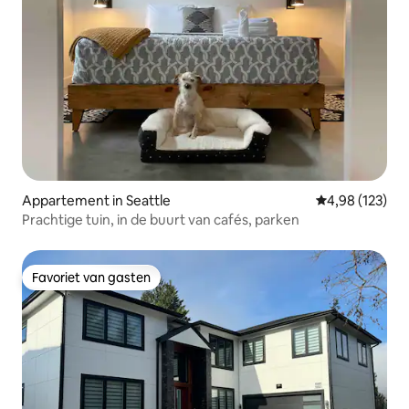
Appartement in Seattle
Gemiddelde beo
4,98 (123)
Prachtige tuin, in de buurt van cafés, parken
Favoriet van gasten
Favoriet van gasten