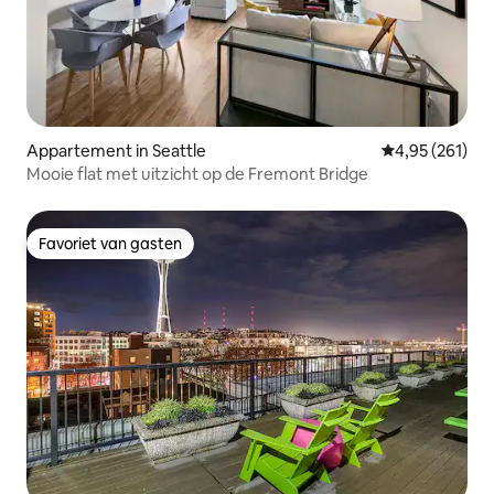
Appartement in Seattle
Gemiddelde beo
4,95 (261)
Mooie flat met uitzicht op de Fremont Bridge
Favoriet van gasten
Favoriet van gasten