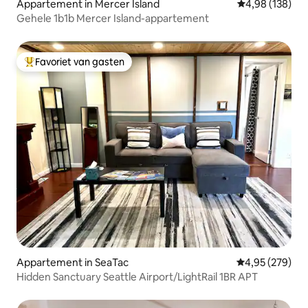
Appartement in Mercer Island
Gemiddelde beo
4,98 (138)
Gehele 1b1b Mercer Island-appartement
Favoriet van gasten
Topfavoriet van gasten
Appartement in SeaTac
Gemiddelde beo
4,95 (279)
Hidden Sanctuary Seattle Airport/LightRail 1BR APT