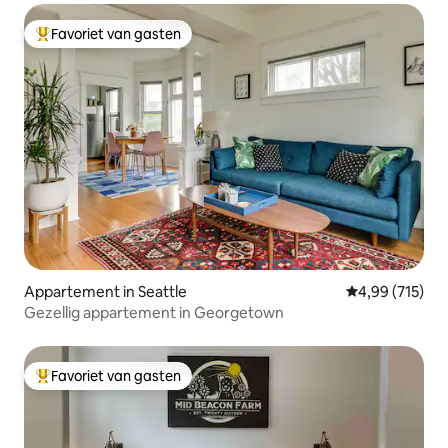
Favoriet van gasten
Topfavoriet van gasten
Appartement in Seattle
Gemiddelde beo
4,99 (715)
Gezellig appartement in Georgetown
Favoriet van gasten
Topfavoriet van gasten