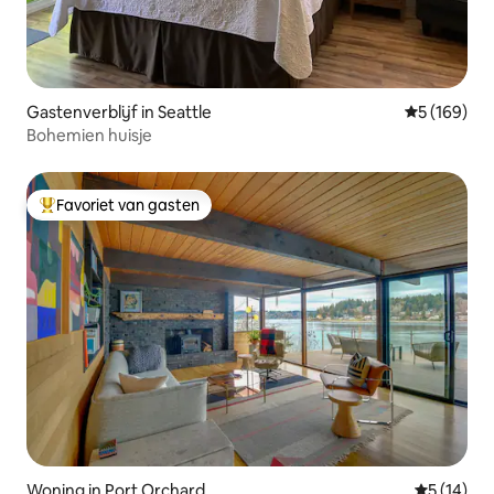
Gastenverblijf in Seattle
Gemiddelde 
5 (169)
Bohemien huisje
Favoriet van gasten
Topfavoriet van gasten
Woning in Port Orchard
Gemiddelde
5 (14)