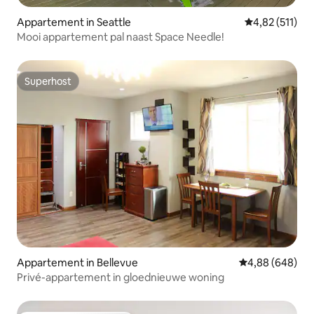
Appartement in Seattle
Gemiddelde beo
4,82 (511)
Mooi appartement pal naast Space Needle!
Superhost
Superhost
Appartement in Bellevue
Gemiddelde beo
4,88 (648)
Privé-appartement in gloednieuwe woning