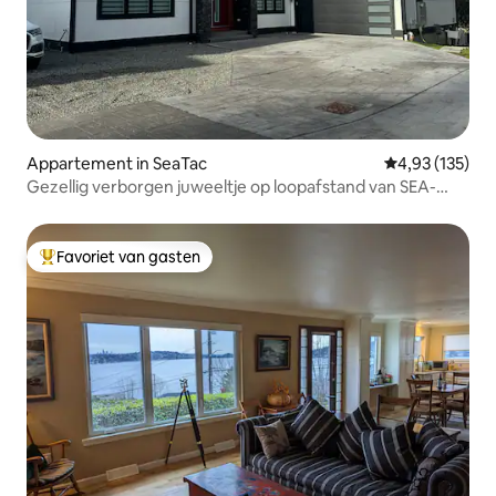
Appartement in SeaTac
Gemiddelde beo
4,93 (135)
Gezellig verborgen juweeltje op loopafstand van SEA-
luchthaven
Favoriet van gasten
Topfavoriet van gasten