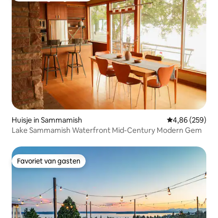
Huisje in Sammamish
Gemiddelde beo
4,86 (259)
Lake Sammamish Waterfront Mid-Century Modern Gem
Favoriet van gasten
Favoriet van gasten