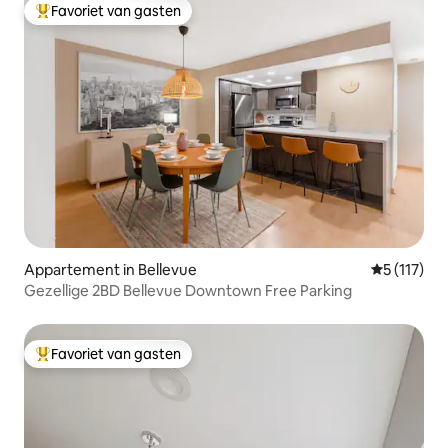
Favoriet van gasten
Topfavoriet van gasten
Appartement in Bellevue
Gemiddelde 
5 (117)
Gezellige 2BD Bellevue Downtown Free Parking
Favoriet van gasten
Topfavoriet van gasten