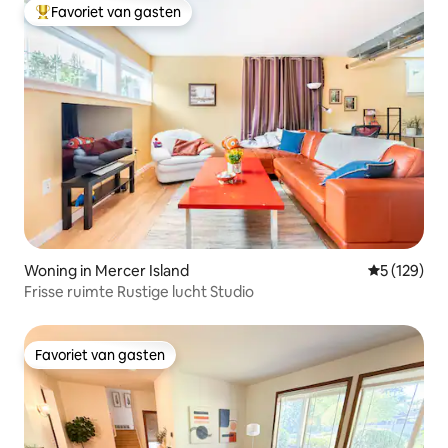
Favoriet van gasten
Topfavoriet van gasten
Woning in Mercer Island
Gemiddelde 
5 (129)
Frisse ruimte Rustige lucht Studio
Favoriet van gasten
Favoriet van gasten