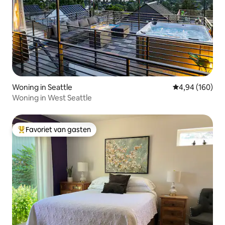
Woning in Seattle
Gemiddelde beo
4,94 (160)
Woning in West Seattle
Favoriet van gasten
Topfavoriet van gasten