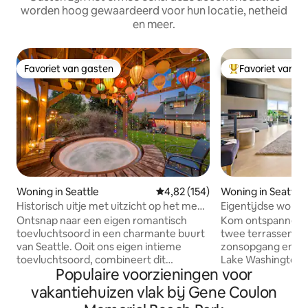
worden hoog gewaardeerd voor hun locatie, netheid
en meer.
Favoriet van gasten
Favoriet van g
Favoriet van gasten
Topfavoriet van 
Woning in Seattle
Gemiddelde beoordeling van 4,82
4,82 (154)
Woning in Seattle
Historisch uitje met uitzicht op het meer
Eigentijdse woning
| Hot tub en koffiebar
uitzicht op het mee
Ontsnap naar een eigen romantisch
Kom ontspannen m
toevluchtsoord in een charmante buurt
twee terrassen en
van Seattle. Ooit ons eigen intieme
zonsopgang en z
toevluchtsoord, combineert dit
Lake Washington. D
Populaire voorzieningen voor
moderne huis uit het midden van de
woning voor je be
eeuw historisch karakter met warme
familiebijeenkomst
vakantiehuizen vlak bij Gene Coulon
hout- en goudaccenten voor een
eigen land of een l