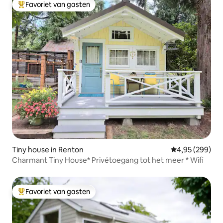
Favoriet van gasten
Topfavoriet van gasten
Tiny house in Renton
Gemiddelde beo
4,95 (299)
Charmant Tiny House* Privétoegang tot het meer * Wifi
Favoriet van gasten
Topfavoriet van gasten