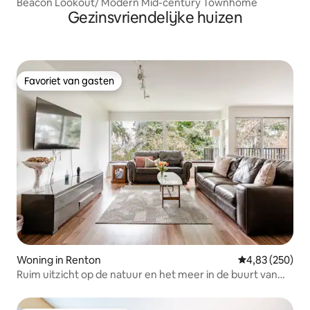
Beacon Lookout/ Modern Mid-century Townhome
Gezinsvriendelijke huizen
Favoriet van gasten
Favoriet van gasten
Woning in Renton
Gemiddelde beo
4,83 (250)
Ruim uitzicht op de natuur en het meer in de buurt van
Seattle en Bellevue