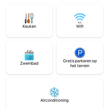
Lakepoint State Par
volledig uitgeruste keuken, snelle wifi en
privé, gemakkelijk
ruime parkeergelegenheid. Deze
trailer/boten. Win
woning is gunstig gelegen op slechts
bootlancering met 
enkele minuten van de beste
Jacuzzi bad, WIFI,
mogelijkheden om te varen, vissen en
kingsize bed, konin
buitenrecreatie bij Lake Eufaula en is de
Keuken
Wifi
badkamers. Geschi
perfecte uitvalsbasis voor je uitje.
*Huisdieren toeg
Gasten hebben ook toegang tot een
goedkeuring.
nabijgelegen openbaar overdekt
Gratis parkeren op
Zwembad
het terrein
Airconditioning