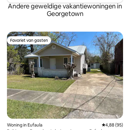
Andere geweldige vakantiewoningen in
Georgetown
Favoriet van gasten
Favoriet van gasten
Woning in Eufaula
Gemiddelde be
4,88 (95)