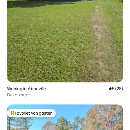
Woning in Abbeville
Gemiddelde
5 (28)
Daze-meer
Favoriet van gasten
Topfavoriet van gasten