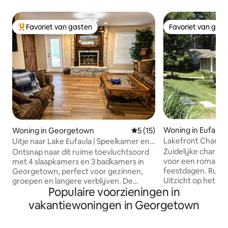
Favoriet van gasten
Favoriet van gas
Topfavoriet van gasten
Favoriet van gas
Woning in Eufaula
Woning in Georgetown
Gemiddelde beoordeling van 
5 (15)
Lakefront Charm -
Uitje naar Lake Eufaula | Speelkamer en
pooltafel
Zuidelijke charme
Ontsnap naar dit ruime toevluchtsoord
voor een romantiek
met 4 slaapkamers en 3 badkamers in
feestdagen. Rusti
Georgetown, perfect voor gezinnen,
Uitzicht op het me
groepen en langere verblijven. De
Populaire voorzieningen in
water. Bootdok, s
woning biedt comfortabel plaats aan
picknicktafels, gril
maximaal 10 gasten en beschikt over
vakantiewoningen in Georgetown
minuten naar Ft. 
een spellenkamer met een pooltafel,
Providence Canyon
een afgeschermde veranda, een