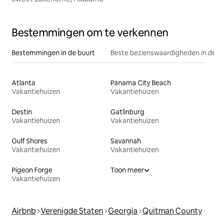
Bestemmingen om te verkennen
Bestemmingen in de buurt
Beste bezienswaardigheden in de
Atlanta
Panama City Beach
Vakantiehuizen
Vakantiehuizen
Destin
Gatlinburg
Vakantiehuizen
Vakantiehuizen
Gulf Shores
Savannah
Vakantiehuizen
Vakantiehuizen
Pigeon Forge
Toon meer
Vakantiehuizen
Airbnb
Verenigde Staten
Georgia
Quitman County