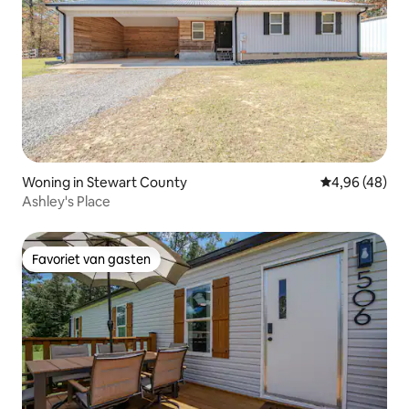
Woning in Stewart County
Gemiddelde be
4,96 (48)
Ashley's Place
Favoriet van gasten
Favoriet van gasten