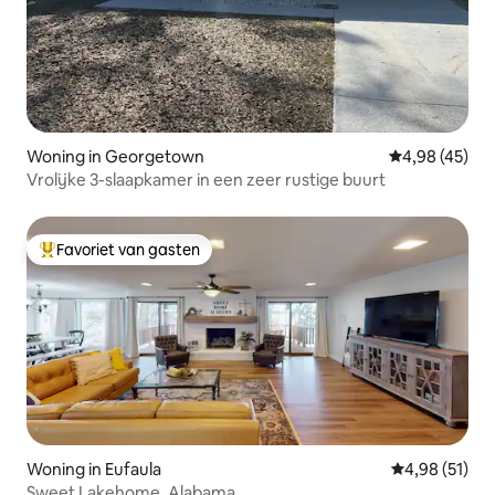
Woning in Georgetown
Gemiddelde be
4,98 (45)
Vrolijke 3-slaapkamer in een zeer rustige buurt
Favoriet van gasten
Topfavoriet van gasten
Woning in Eufaula
Gemiddelde be
4,98 (51)
Sweet Lakehome, Alabama