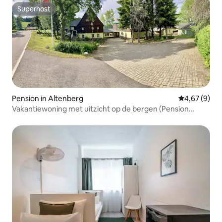
Superhost
Superhost
Pension in Altenberg
Gemiddelde b
4,67 (9)
Vakantiewoning met uitzicht op de bergen (Pension
Zur 23)