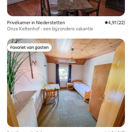
Privékamer in Niederstetten
Gemiddelde be
4,91 (22)
Onze Keltenhof - een bijzondere vakantie
Favoriet van gasten
Favoriet van gasten