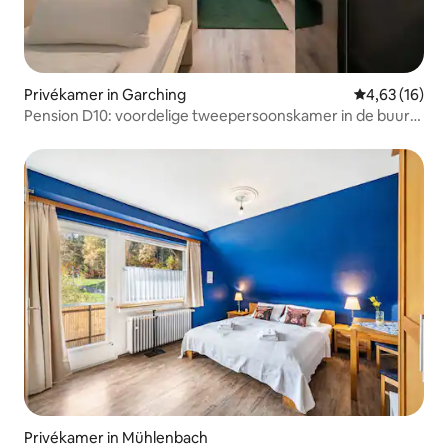
Privékamer in Garching
Gemiddelde be
4,63 (16)
Pension D10: voordelige tweepersoonskamer in de buurt
van München
Privékamer in Mühlenbach