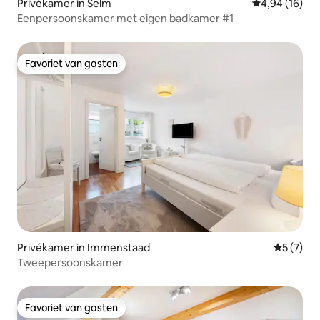
Privékamer in Selm
Gemiddelde be
4,94 (16)
Eenpersoonskamer met eigen badkamer #1
Favoriet van gasten
Favoriet van gasten
Privékamer in Immenstaad
Gemiddeld
5 (7)
Tweepersoonskamer
Favoriet van gasten
Favoriet van gasten