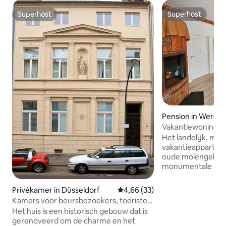
Superhost
Superhost
Superhost
Superhost
Pension in Werda
Vakantiewoning 2, 
Pleißental)
Het landelijk, mod
vakantieapparteme
oude molengebouw
monumentale Erleb
biedt een rustige 
de binnenplaats. 
Privékamer in Düsseldorf
Gemiddelde beoordeling van 4,6
4,66 (33)
kunnen maximaal 
Kamers voor beursbezoekers, toeristen
verblijven: een 
DE329371150
Het huis is een historisch gebouw dat is
drie slaapkamers
gerenoveerd om de charme en het
eenpersoonsbedd