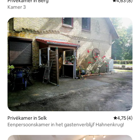
Privékamer in Berg
Gemiddelde b
4,63 (8)
Kamer 3
Privékamer in Selk
Gemiddelde b
4,75 (4)
Eenpersoonskamer in het gastenverblijf Hahnenkrug!