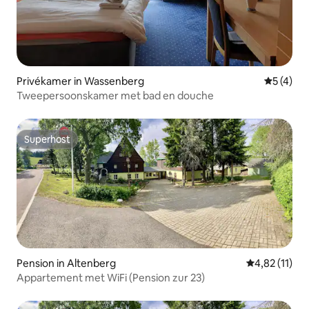
Privékamer in Wassenberg
Gemiddeld
5 (4)
Tweepersoonskamer met bad en douche
Superhost
Superhost
Pension in Altenberg
Gemiddelde be
4,82 (11)
Appartement met WiFi (Pension zur 23)