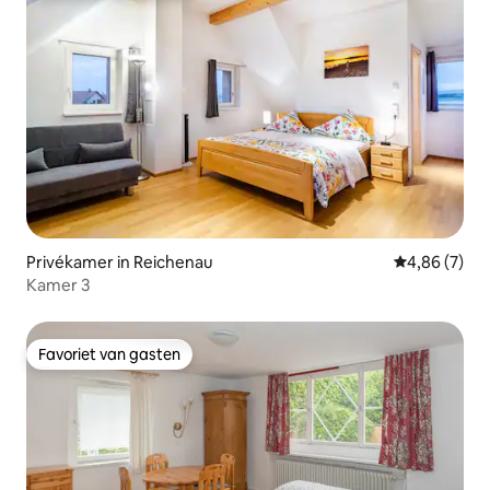
Privékamer in Reichenau
Gemiddelde b
4,86 (7)
Kamer 3
Favoriet van gasten
Favoriet van gasten