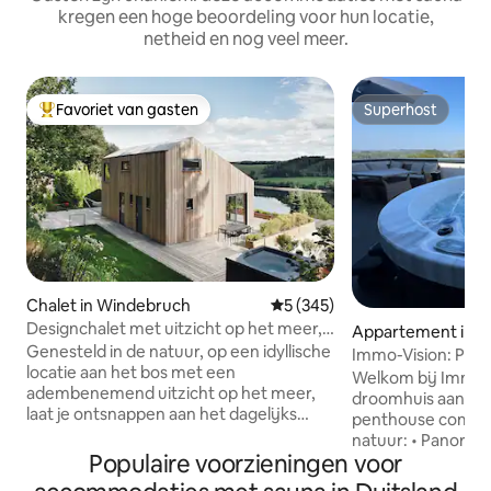
kregen een hoge beoordeling voor hun locatie,
netheid en nog veel meer.
Favoriet van gasten
Superhost
Topfavoriet van gasten
Superhost
Chalet in Windebruch
Gemiddelde beoordeling van 5
5 (345)
Designchalet met uitzicht op het meer,
Appartement in B
sauna, open haard en jacuzzi
Genesteld in de natuur, op een idyllische
dt
Immo-Vision: Pent
locatie aan het bos met een
en jacuzzi
Welkom bij Immo-V
adembenemend uitzicht op het meer,
droomhuis aan de 
laat je ontsnappen aan het dagelijks
penthouse combin
leven. Wandel in het bos of het meer en
natuur: • Panoramisch uitzicht •
geniet van een fietstocht met onze e-
Populaire voorzieningen voor
Wellness-oase met
bikes. Als het koel is, warm je op in de
Moderne uitrusting