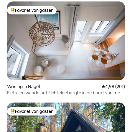
Favoriet van gasten
Topfavoriet van gasten
Woning in Nagel
Gemiddelde beo
4,98 (201)
Fiets- en wandelhut Fichtelgebergte in de buurt van meer
en golf
Favoriet van gasten
Topfavoriet van gasten