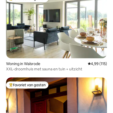
Topfavoriet van gasten
Woning in Walsrode
Gemiddelde beo
4,99 (115)
XXL-droomhuis met sauna en tuin + uitzicht
Favoriet van gasten
Topfavoriet van gasten