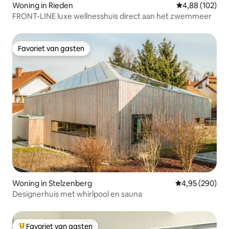
Woning in Rieden
Gemiddelde beo
4,88 (102)
FRONT-LINE luxe wellnesshuis direct aan het zwemmeer
Favoriet van gasten
Favoriet van gasten
Woning in Stelzenberg
Gemiddelde beo
4,95 (290)
Designerhuis met whirlpool en sauna
Favoriet van gasten