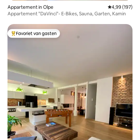
Appartement in Olpe
Gemiddelde beo
4,99 (197)
Appartement "DaVinci"- E-Bikes, Sauna, Garten, Kamin
Favoriet van gasten
Topfavoriet van gasten