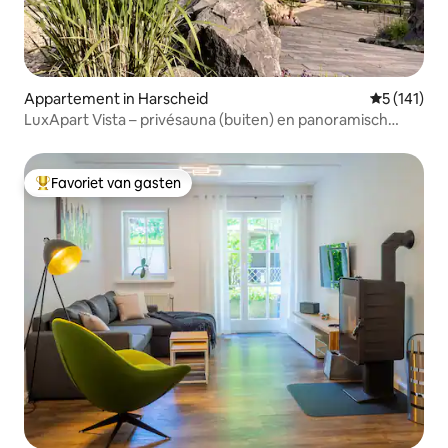
Appartement in Harscheid
Gemiddelde 
5 (141)
LuxApart Vista – privésauna (buiten) en panoramisch
uitzicht
Favoriet van gasten
Topfavoriet van gasten