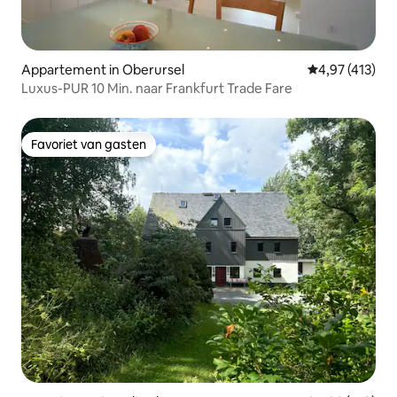
Appartement in Oberursel
Gemiddelde beo
4,97 (413)
Luxus-PUR 10 Min. naar Frankfurt Trade Fare
Favoriet van gasten
Favoriet van gasten