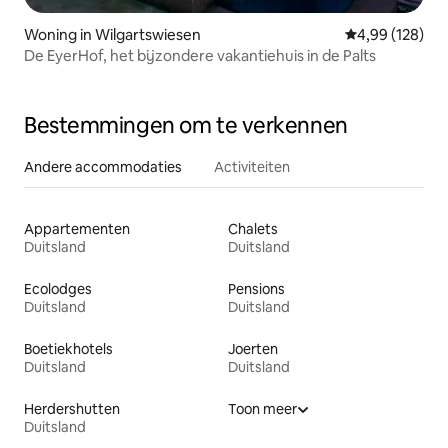
Woning in Wilgartswiesen
Gemiddelde beo
4,99 (128)
De EyerHof, het bijzondere vakantiehuis in de Palts
Bestemmingen om te verkennen
Andere accommodaties
Activiteiten
Appartementen
Chalets
Duitsland
Duitsland
Ecolodges
Pensions
Duitsland
Duitsland
Boetiekhotels
Joerten
Duitsland
Duitsland
Herdershutten
Toon meer
Duitsland