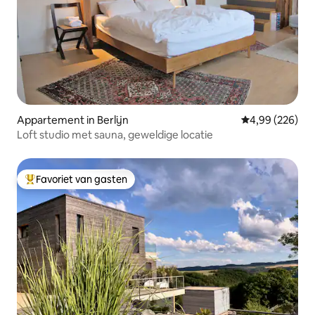
Appartement in Berlijn
Gemiddelde beo
4,99 (226)
Loft studio met sauna, geweldige locatie
Favoriet van gasten
Topfavoriet van gasten