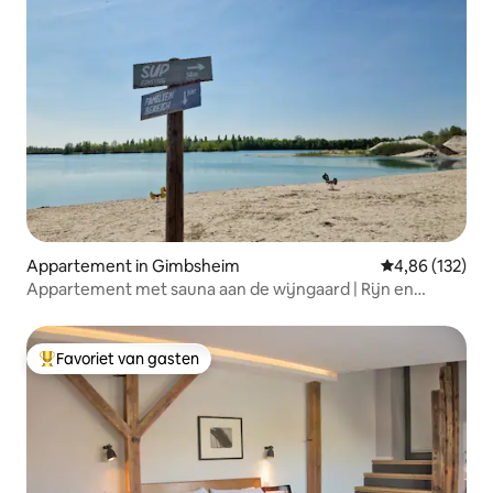
Appartement in Gimbsheim
Gemiddelde beo
4,86 (132)
Appartement met sauna aan de wijngaard | Rijn en
zwemmeren
Favoriet van gasten
Topfavoriet van gasten