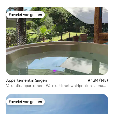
Favoriet van gasten
Favoriet van gasten
Appartement in Singen
Gemiddelde beo
4,94 (148)
Vakantieappartement Waldlusti met whirlpool en sauna
direct aan het bos
Favoriet van gasten
Favoriet van gasten