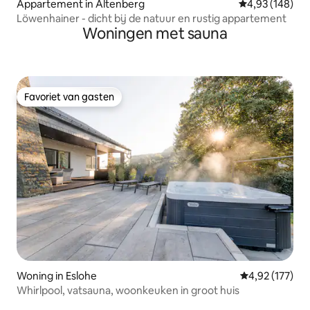
Appartement in Altenberg
Gemiddelde beo
4,93 (148)
Löwenhainer - dicht bij de natuur en rustig appartement
Woningen met sauna
Favoriet van gasten
Favoriet van gasten
Woning in Eslohe
Gemiddelde beo
4,92 (177)
Whirlpool, vatsauna, woonkeuken in groot huis