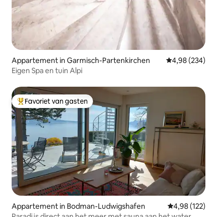
Appartement in Garmisch-Partenkirchen
Gemiddelde beo
4,98 (234)
Eigen Spa en tuin Alpi
Favoriet van gasten
Topfavoriet van gasten
Appartement in Bodman-Ludwigshafen
Gemiddelde beo
4,98 (122)
Paradijs direct aan het meer met sauna aan het water