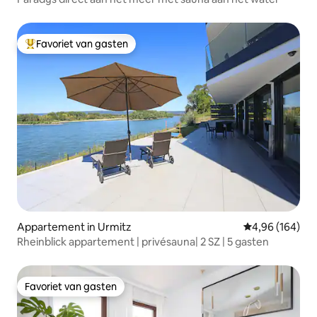
Favoriet van gasten
Topfavoriet van gasten
Appartement in Urmitz
Gemiddelde beo
4,96 (164)
Rheinblick appartement | privésauna| 2 SZ | 5 gasten
Favoriet van gasten
Favoriet van gasten