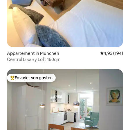
Appartement in München
Gemiddelde beo
4,93 (194)
Central Luxury Loft 160qm
Favoriet van gasten
Topfavoriet van gasten