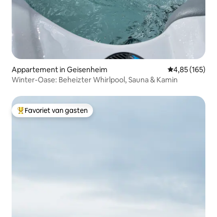
Appartement in Geisenheim
Gemiddelde beo
4,85 (165)
Winter-Oase: Beheizter Whirlpool, Sauna & Kamin
Favoriet van gasten
Topfavoriet van gasten