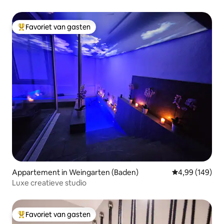
Favoriet van gasten
Topfavoriet van gasten
Appartement in Weingarten (Baden)
Gemiddelde beo
4,99 (149)
Luxe creatieve studio
Favoriet van gasten
Topfavoriet van gasten