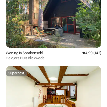
Woning in Sprakensehl
Gemiddelde beo
4,99 (142)
Heidjers Huis Blickwedel
Superhost
Superhost