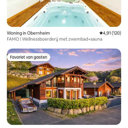
Woning in Obernheim
Gemiddelde beo
4,91 (120)
FAMO | Wellnessboerderij met zwembad+sauna
Favoriet van gasten
Favoriet van gasten