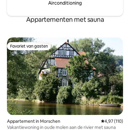
Airconditioning
Appartementen met sauna
Favoriet van gasten
Favoriet van gasten
Appartement in Morschen
Gemiddelde beo
4,97 (110)
Vakantiewoning in oude molen aan de rivier met sauna