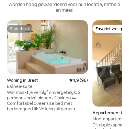
worden hoog gewaardeerd voor hun locatie, netheid
en meer.
Superhost
Favoriet van gas
Superhost
Favoriet van gas
Woning in Brest
Gemiddelde beoordeling van 4,
4,9 (96)
Balinéa-suite
Wat maakt je verblijf onvergetelijk: 2
persoons privé binnen 🛁 balneo 🛏️
Comfortabel queensize bed met
beddengoed 🍽️ Volledig uitgeruste
Appartement in Pl
keuken 🏝️ Doordacht ontworpen
Mooi appartement n
woningen. 🌿 Eigen buitenterras
gelegen bij een go
Dit duplexapparte
Breedbeeld-tv 📺 🅿️ Privé parkeren