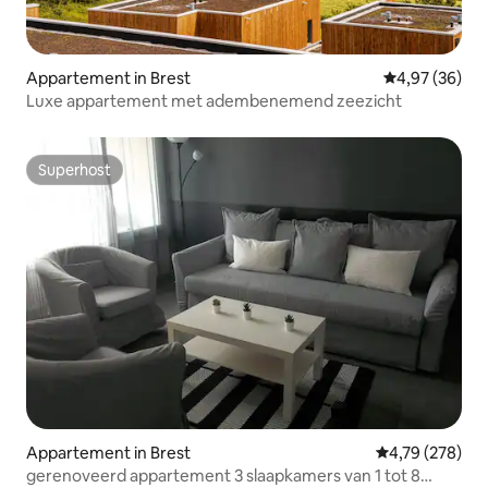
Appartement in Brest
Gemiddelde be
4,97 (36)
Luxe appartement met adembenemend zeezicht
Superhost
Superhost
Appartement in Brest
Gemiddelde beo
4,79 (278)
gerenoveerd appartement 3 slaapkamers van 1 tot 8