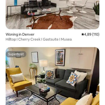
Woning in Denver
Gemiddelde beo
4,89 (110)
Hilltop I Cherry Creek I Gastsuite I Musea
Superhost
Superhost