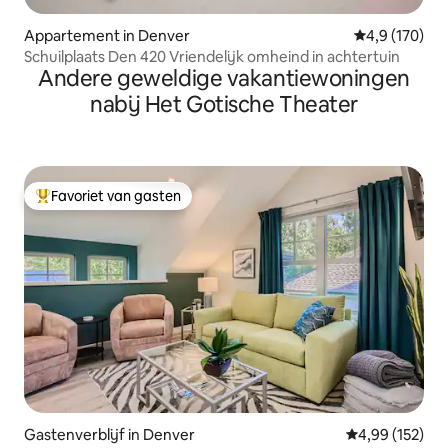
Appartement in Denver
Gemiddelde be
4,9 (170)
Schuilplaats Den 420 Vriendelijk omheind in achtertuin
Andere geweldige vakantiewoningen
nabij Het Gotische Theater
Favoriet van gasten
Topfavoriet van gasten
Gastenverblijf in Denver
Gemiddelde beo
4,99 (152)