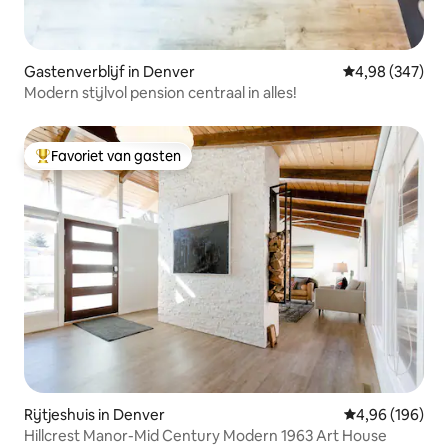
Gastenverblijf in Denver
Gemiddelde beo
4,98 (347)
Modern stijlvol pension centraal in alles!
Favoriet van gasten
Topfavoriet van gasten
Rijtjeshuis in Denver
Gemiddelde beo
4,96 (196)
Hillcrest Manor-Mid Century Modern 1963 Art House