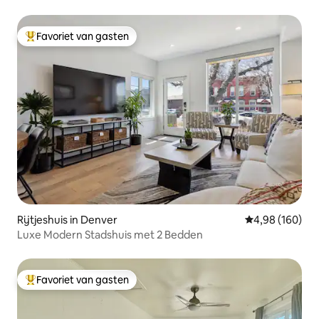
Favoriet van gasten
Topfavoriet van gasten
Rijtjeshuis in Denver
Gemiddelde beo
4,98 (160)
Luxe Modern Stadshuis met 2 Bedden
Favoriet van gasten
Topfavoriet van gasten