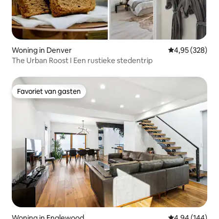
Woning in Denver
Gemiddelde beo
4,95 (328)
The Urban Roost I Een rustieke stedentrip
Favoriet van gasten
Favoriet van gasten
Woning in Englewood
Gemiddelde beo
4,94 (144)