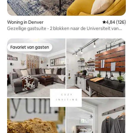
Woning in Denver
Gemiddelde beo
4,84 (126)
Gezellige gastsuite - 2 blokken naar de Universiteit van
Denver
Favoriet van gasten
Favoriet van gasten