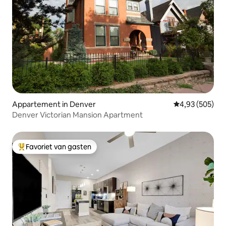
Appartement in Denver
Gemiddelde beo
4,93 (505)
Denver Victorian Mansion Apartment
Favoriet van gasten
Topfavoriet van gasten