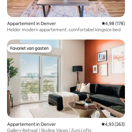
Appartement in Denver
Gemiddelde beo
4,98 (178)
Helder modern appartement: comfortabel kingsize bed
Favoriet van gasten
Favoriet van gasten
Appartement in Denver
Gemiddelde beo
4,93 (263)
Gallery Retreat | Skyline Views | Zuni Lofts