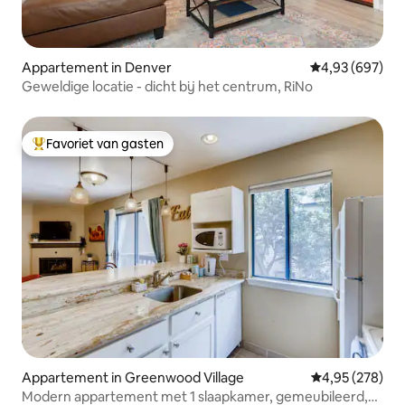
Appartement in Denver
Gemiddelde beo
4,93 (697)
Geweldige locatie - dicht bij het centrum, RiNo
Favoriet van gasten
Topfavoriet van gasten
Appartement in Greenwood Village
Gemiddelde beo
4,95 (278)
Modern appartement met 1 slaapkamer, gemeubileerd,