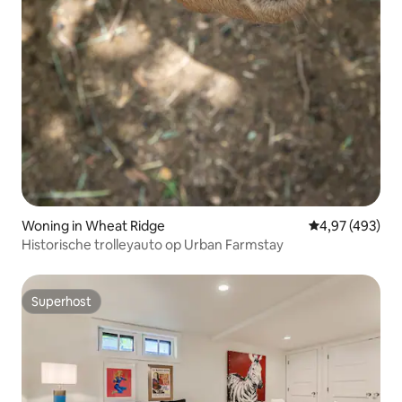
Woning in Wheat Ridge
Gemiddelde beo
4,97 (493)
Historische trolleyauto op Urban Farmstay
Superhost
Superhost