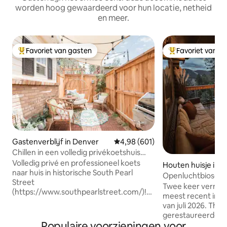
worden hoog gewaardeerd voor hun locatie, netheid
en meer.
Favoriet van gasten
Favoriet van g
Topfavoriet van gasten
Topfavoriet van 
Gastenverblijf in Denver
Gemiddelde beoordeling van 4,98
4,98 (601)
Chillen in een volledig privékoetshuis
met bamboestoel
Volledig privé en professioneel koets
Houten huisje in C
naar huis in historische South Pearl
Openluchtbioscoo
Street
Gerestaureerde b
Twee keer vermel
(https://www.southpearlstreet.com/)!
meest recent in d
Geniet van de Sunday Farmers Market.
van juli 2026. The 
Doe het rustig aan in de hangstoel en
gerestaureerde ec
bekijk de krijtbordkaart bij deze op
Populaire voorzieningen voor
jaren 70 — op 35 