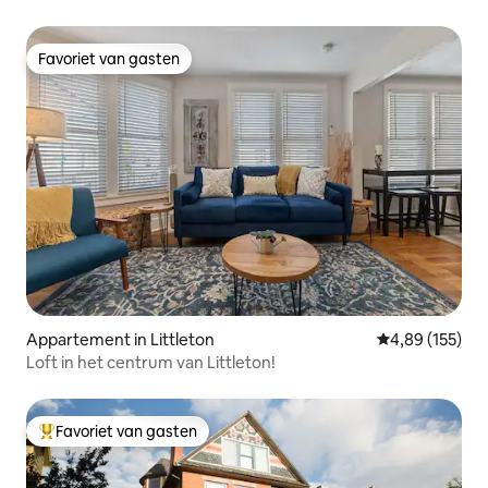
zwembad, fitnessruimte | DTC
Favoriet van gasten
Favoriet van gasten
Appartement in Littleton
Gemiddelde beo
4,89 (155)
Loft in het centrum van Littleton!
Favoriet van gasten
Topfavoriet van gasten