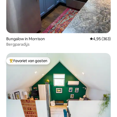
Bungalow in Morrison
Gemiddelde beo
4,95 (363)
Bergparadijs
Favoriet van gasten
Topfavoriet van gasten