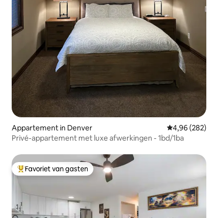
Appartement in Denver
Gemiddelde beo
4,96 (282)
Privé-appartement met luxe afwerkingen - 1bd/1ba
Favoriet van gasten
Topfavoriet van gasten