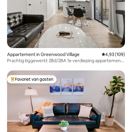
Appartement in Greenwood Village
Gemiddelde beo
4,93 (109)
Prachtig bijgewerkt 2Bd/2BA 1e verdieping appartement
in DTC
Favoriet van gasten
Topfavoriet van gasten