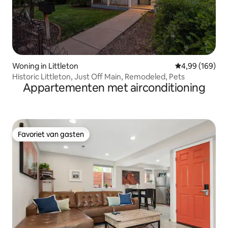
Woning in Littleton
Gemiddelde beo
4,99 (169)
Historic Littleton, Just Off Main, Remodeled, Pets
Appartementen met airconditioning
Favoriet van gasten
Favoriet van gasten