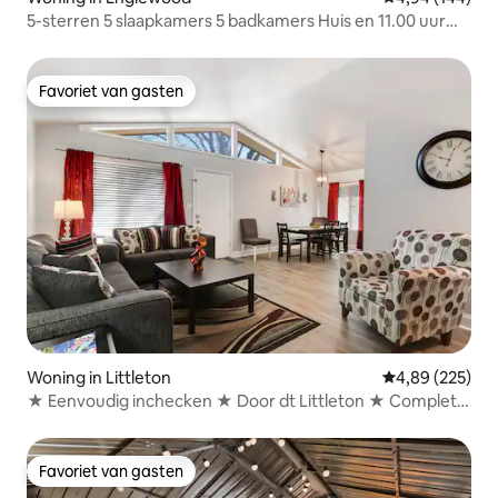
5-sterren 5 slaapkamers 5 badkamers Huis en 11.00 uur
uitchecken!
Favoriet van gasten
Favoriet van gasten
Woning in Littleton
Gemiddelde beo
4,89 (225)
★ Eenvoudig inchecken ★ Door dt Littleton ★ Complete
keuken ★
Favoriet van gasten
Favoriet van gasten