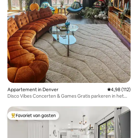
Appartement in Denver
Gemiddelde beo
4,98 (112)
Disco Vibes Concerten & Games Gratis parkeren in het
centrum
Favoriet van gasten
Topfavoriet van gasten