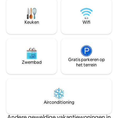
met uitzicht op de Hassan II-moskee,
vanaf je eigen bal
een volledig uitgeruste keuken en een
zonsondergangen 
speciale werkruimte. Perfect voor
waardoor elk mome
ontspannende momenten, of het nu
onvergetelijk wor
Keuken
Wifi
voor een weekend of een lang verblijf is
🌇🌿
Gratis parkeren op
Zwembad
het terrein
Airconditioning
Andere geweldige vakantiewoningen in