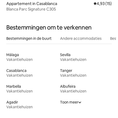
Appartement in Casablanca
Gemiddelde be
4,93 (15)
Blanca Parc Signature C305
Bestemmingen om te verkennen
Bestemmingen in de buurt
Andere accommodaties
Best
Málaga
Sevilla
Vakantiehuizen
Vakantiehuizen
Casablanca
Tanger
Vakantiehuizen
Vakantiehuizen
Marbella
Albufeira
Vakantiehuizen
Vakantiehuizen
Agadir
Toon meer
Vakantiehuizen