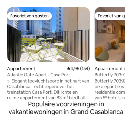
Favoriet van gasten
Favoriet van gas
Favoriet van gasten
Favoriet van gas
Appartement
Gemiddelde beoordeling van 4,95
4,95 (154)
Appartement in C
Atlantic Gate Apart - Casa Port
Butterfly 703: Oase
van Casablanca
✨ Elegant toevluchtsoord in het hart van
Butterfly 703🦋, e
Casablanca, recht tegenover het
de elegantie van
treinstation Casa Port. Dit lichte en
residentie combin
ruime appartement van 83 m² biedt alle
van 5* hotels in h
Populaire voorzieningen in
comfort dat je nodig hebt voor een
Ontspan in een r
perfect verblijf en is geschikt voor
een modern design
vakantiewoningen in Grand Casablanca
maximaal 5 personen. Het beschikt over
55-inch smart-tv m
2 rustige slaapkamers met uitzicht op de
voor absolute on
tuin, een woonkamer in
kamer, een echt ge
thuisbioscoopstijl (75" tv), een balkon
rustige en herstelle