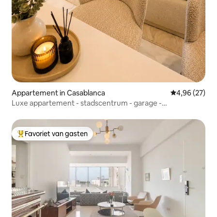
Appartement in Casablanca
Gemiddelde be
4,96 (27)
Luxe appartement - stadscentrum - garage -
airconditioning
Favoriet van gasten
Topfavoriet van gasten