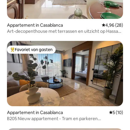
Appartement in Casablanca
Gemiddelde be
4,96 (28)
Art-decopenthouse met terrassen en uitzicht op Hassan
II
Favoriet van gasten
Topfavoriet van gasten
Appartement in Casablanca
Gemiddelde
5 (10)
B205 Nieuw appartement - Tram en parkeren
@BlancaPark