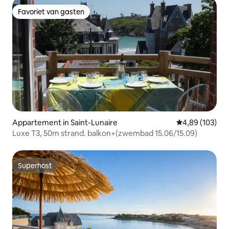
Favoriet van gasten
Favoriet van gasten
Appartement in Saint-Lunaire
Gemiddelde beo
4,89 (103)
Luxe T3, 50m strand. balkon+(zwembad 15.06/15.09)
Superhost
Superhost