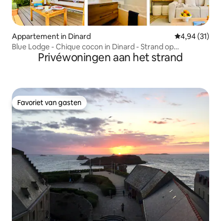
Appartement in Dinard
Gemiddelde be
4,94 (31)
Blue Lodge - Chique cocon in Dinard - Strand op
Privéwoningen aan het strand
loopafstand
Favoriet van gasten
Favoriet van gasten