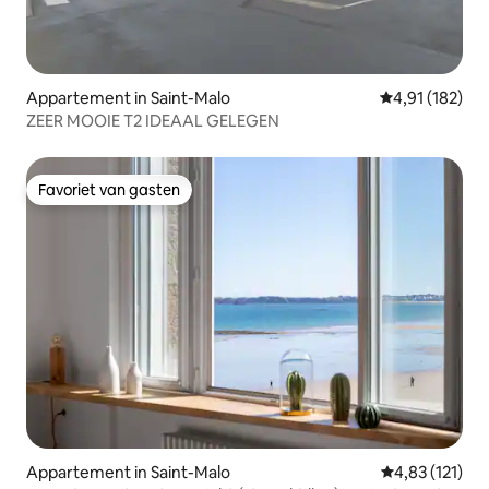
Appartement in Saint-Malo
Gemiddelde beo
4,91 (182)
ZEER MOOIE T2 IDEAAL GELEGEN
Favoriet van gasten
Favoriet van gasten
Appartement in Saint-Malo
Gemiddelde beo
4,83 (121)