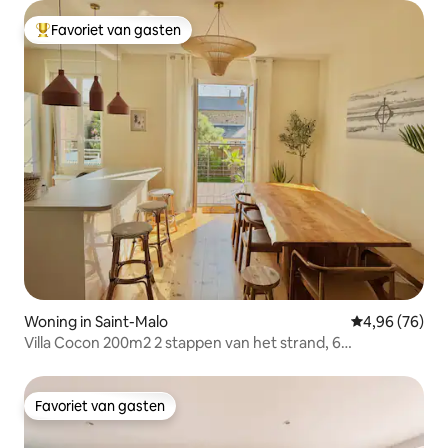
Favoriet van gasten
Topfavoriet van gasten
Woning in Saint-Malo
Gemiddelde be
4,96 (76)
Villa Cocon 200m2 2 stappen van het strand, 6
slaapkamers
Favoriet van gasten
Favoriet van gasten