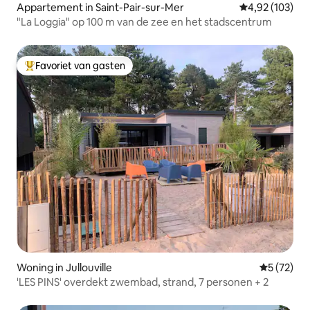
Appartement in Saint-Pair-sur-Mer
Gemiddelde beo
4,92 (103)
"La Loggia" op 100 m van de zee en het stadscentrum
Favoriet van gasten
Topfavoriet van gasten
Woning in Jullouville
Gemiddelde
5 (72)
'LES PINS' overdekt zwembad, strand, 7 personen + 2