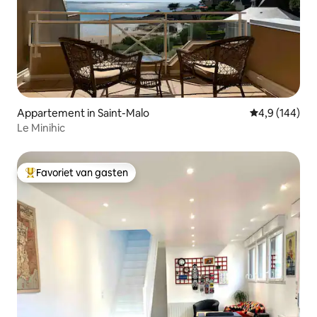
Appartement in Saint-Malo
Gemiddelde be
4,9 (144)
Le Minihic
Favoriet van gasten
Topfavoriet van gasten