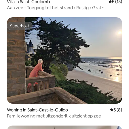
Villa in Saint-Coulomb
Gemiddelde
5 (15)
Aan zee • Toegang tot het strand • Rustig • Gratis
oplaadpunt
Superhost
Superhost
Woning in Saint-Cast-le-Guildo
Gemiddeld
5 (8)
Familiewoning met uitzonderlijk uitzicht op zee