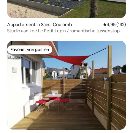
Appartement in Saint-Coulomb
Gemiddelde beo
4,95 (132)
Studio aan zee Le Petit Lupin / romantische tussenstop
Favoriet van gasten
Favoriet van gasten