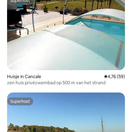
Superhost
Superhost
Huisje in Cancale
Gemiddelde be
4,76 (59)
zen huis privézwembad op 500 m van het strand
Superhost
Superhost