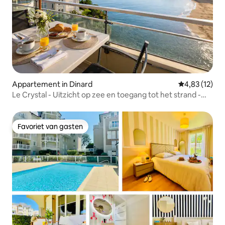
Appartement in Dinard
Gemiddelde be
4,83 (12)
Le Crystal - Uitzicht op zee en toegang tot het strand -
Privéparkeerplaats
Favoriet van gasten
Favoriet van gasten