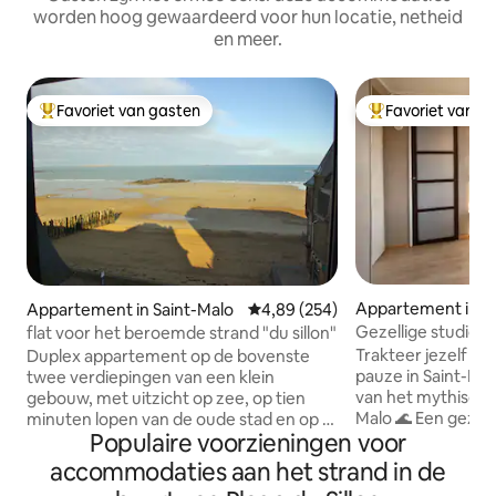
worden hoog gewaardeerd voor hun locatie, netheid
en meer.
Favoriet van gasten
Favoriet van g
Topfavoriet van gasten
Topfavoriet van 
Appartement in S
Appartement in Saint-Malo
Gemiddelde beoordeling van 4,89
4,89 (254)
Gezellige studio o
flat voor het beroemde strand "du sillon"
Zeldzame locatie
Trakteer jezelf o
Duplex appartement op de bovenste
pauze in Saint-Mal
twee verdiepingen van een klein
van het mythische 
gebouw, met uitzicht op zee, op tien
Malo 🌊 Een gezell
minuten lopen van de oude stad en op 15
Populaire voorzieningen voor
ideaal voor een on
minuten van het treinstation.
heb je geen auto n
Beoordeelde 3-sterren gemeubileerde
accommodaties aan het strand in de
over en je bent a
toeristische accommodatie. Het is