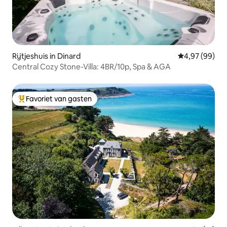
Rijtjeshuis in Dinard
Gemiddelde be
4,97 (99)
Central Cozy Stone-Villa: 4BR/10p, Spa & AGA
Favoriet van gasten
Topfavoriet van gasten