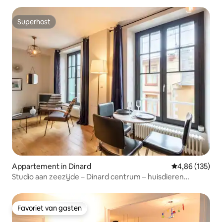
Superhost
Superhost
Appartement in Dinard
Gemiddelde beo
4,86 (135)
Studio aan zeezijde – Dinard centrum – huisdieren
toegestaan
Favoriet van gasten
Favoriet van gasten