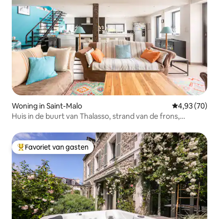
Woning in Saint-Malo
Gemiddelde be
4,93 (70)
Huis in de buurt van Thalasso, strand van de frons,
winkels.
Favoriet van gasten
Topfavoriet van gasten