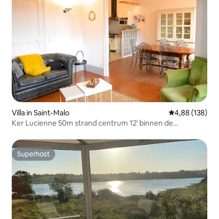
Villa in Saint-Malo
Gemiddelde beo
4,88 (138)
Ker Lucienne 50m strand centrum 12' binnen de
stad/treinstation
Superhost
Superhost