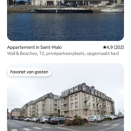
Appartement in Saint-Malo
Gemiddelde be
4,9 (202)
Wall & Beaches, T2, privéparkeerplaats, opgemaakt bed
Favoriet van gasten
Favoriet van gasten