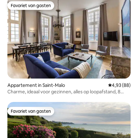
Favoriet van gasten
Favoriet van gasten
Appartement in Saint-Malo
Gemiddelde be
4,93 (88)
Charme, ideaal voor gezinnen, alles op loopafstand, 8
personen, garage
Favoriet van gasten
Favoriet van gasten