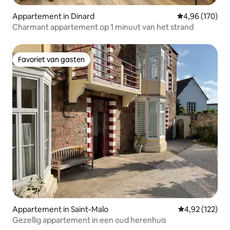
Appartement in Dinard
Gemiddelde beo
4,96 (170)
Charmant appartement op 1 minuut van het strand
Favoriet van gasten
Favoriet van gasten
Appartement in Saint-Malo
Gemiddelde beo
4,92 (122)
Gezellig appartement in een oud herenhuis