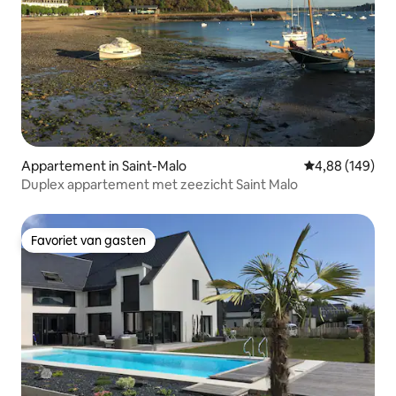
Appartement in Saint-Malo
Gemiddelde beo
4,88 (149)
Duplex appartement met zeezicht Saint Malo
Favoriet van gasten
Favoriet van gasten