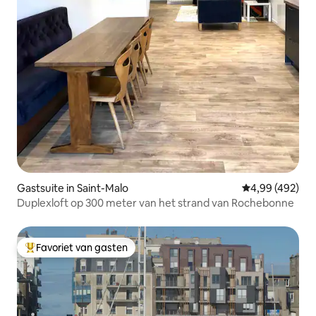
Gastsuite in Saint-Malo
Gemiddelde beo
4,99 (492)
Duplexloft op 300 meter van het strand van Rochebonne
Favoriet van gasten
Topfavoriet van gasten