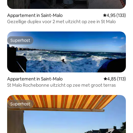
Appartement in Saint-Malo
Gemiddelde beo
4,95 (133)
Gezellige duplex voor 2 met uitzicht op zee in St Malo
Superhost
Superhost
Appartement in Saint-Malo
Gemiddelde beo
4,85 (113)
St Malo Rochebonne uitzicht op zee met groot terras
Superhost
Superhost