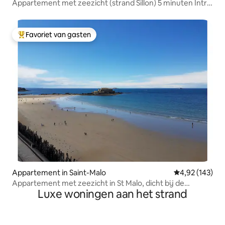
Appartement met zeezicht (strand Sillon) 5 minuten Intra
Muros
Favoriet van gasten
Topfavoriet van gasten
Appartement in Saint-Malo
Gemiddelde beo
4,92 (143)
Appartement met zeezicht in St Malo, dicht bij de
Luxe woningen aan het strand
stadsmuren.