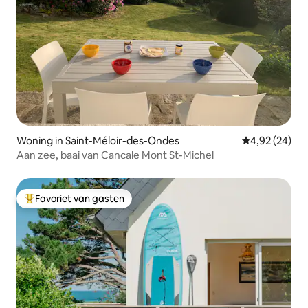
Woning in Saint-Méloir-des-Ondes
Gemiddelde be
4,92 (24)
Aan zee, baai van Cancale Mont St-Michel
Favoriet van gasten
Topfavoriet van gasten