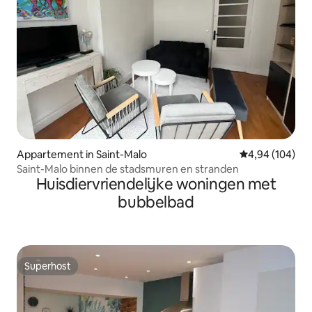
Appartement in Saint-Malo
Gemiddelde beo
4,94 (104)
Saint-Malo binnen de stadsmuren en stranden
Huisdiervriendelijke woningen met
bubbelbad
Superhost
Superhost