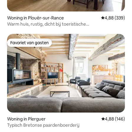
Woning in Plouër-sur-Rance
Gemiddelde beo
4,88 (339)
Warm huis, rustig, dicht bij toeristische
bezienswaardigheden
Favoriet van gasten
Favoriet van gasten
Woning in Plerguer
Gemiddelde beo
4,88 (146)
Typisch Bretonse paardenboerderij