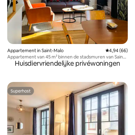
Appartement in Saint-Malo
Gemiddelde be
4,94 (66)
Appartement van 45 m² binnen de stadsmuren van Saint-
Huisdiervriendelijke privéwoningen
Malo - 5 minuten van de stranden
Superhost
Superhost