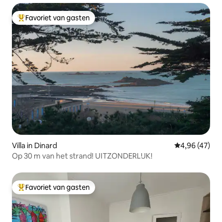
Favoriet van gasten
Topfavoriet van gasten
Villa in Dinard
Gemiddelde be
4,96 (47)
Op 30 m van het strand! UITZONDERLIJK!
Favoriet van gasten
Topfavoriet van gasten