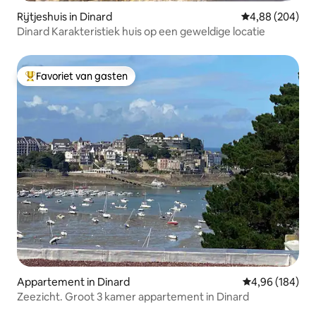
Rijtjeshuis in Dinard
Gemiddelde beo
4,88 (204)
Dinard Karakteristiek huis op een geweldige locatie
Favoriet van gasten
Topfavoriet van gasten
Appartement in Dinard
Gemiddelde beo
4,96 (184)
Zeezicht. Groot 3 kamer appartement in Dinard