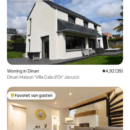
Woning in Dinan
Gemiddelde be
4,92 (39)
Dinan Maison 'Villa Cala d'Or' Jacuzzi
Favoriet van gasten
Topfavoriet van gasten