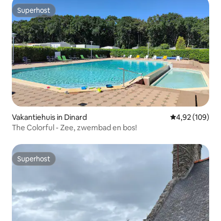
Superhost
Superhost
Vakantiehuis in Dinard
Gemiddelde beo
4,92 (109)
The Colorful - Zee, zwembad en bos!
Superhost
Superhost