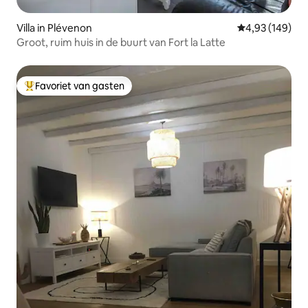
Villa in Plévenon
Gemiddelde beo
4,93 (149)
Groot, ruim huis in de buurt van Fort la Latte
Favoriet van gasten
Topfavoriet van gasten