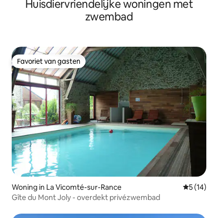
Huisdiervriendelijke woningen met
zwembad
Favoriet van gasten
Favoriet van gasten
Woning in La Vicomté-sur-Rance
Gemiddelde
5 (14)
Gîte du Mont Joly - overdekt privézwembad