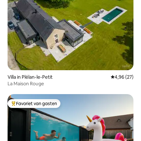
Villa in Plélan-le-Petit
Gemiddelde be
4,96 (27)
La Maison Rouge
Favoriet van gasten
Topfavoriet van gasten