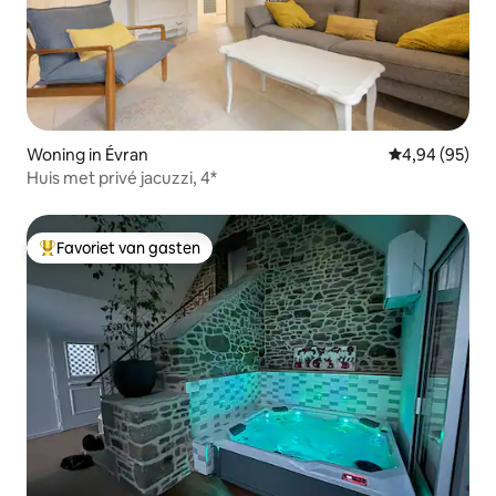
Woning in Évran
Gemiddelde be
4,94 (95)
Huis met privé jacuzzi, 4*
Favoriet van gasten
Topfavoriet van gasten