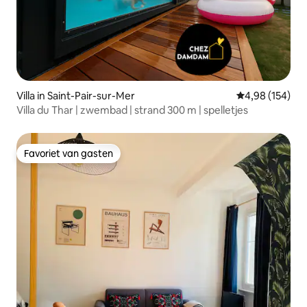
Villa in Saint-Pair-sur-Mer
Gemiddelde beo
4,98 (154)
Villa du Thar | zwembad | strand 300 m | spelletjes
Favoriet van gasten
Favoriet van gasten