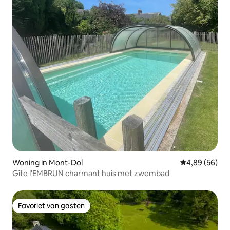
Woning in Mont-Dol
Gemiddelde be
4,89 (56)
Gîte l'EMBRUN charmant huis met zwembad
Favoriet van gasten
Favoriet van gasten