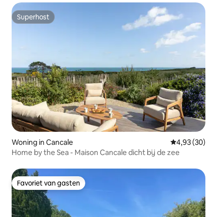
Superhost
Superhost
Woning in Cancale
Gemiddelde be
4,93 (30)
Home by the Sea - Maison Cancale dicht bij de zee
Favoriet van gasten
Favoriet van gasten