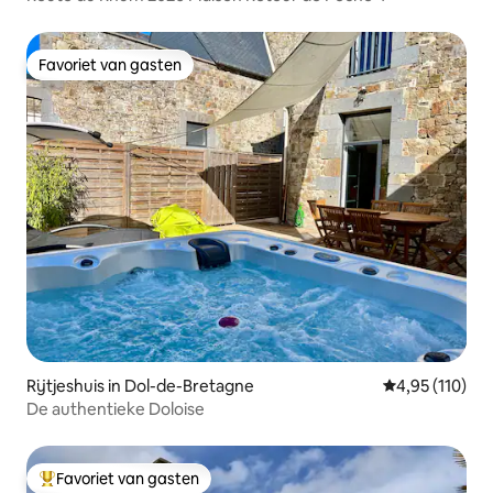
Favoriet van gasten
Favoriet van gasten
Rijtjeshuis in Dol-de-Bretagne
Gemiddelde beo
4,95 (110)
De authentieke Doloise
Favoriet van gasten
Topfavoriet van gasten