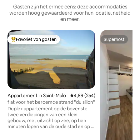
Gasten zijn het ermee eens: deze accommodaties
worden hoog gewaardeerd voor hun locatie, netheid
en meer.
Favoriet van gasten
Superhost
Topfavoriet van gasten
Superhost
Appartement in Saint-Malo
Gemiddelde beoordeling van 4,89
4,89 (254)
flat voor het beroemde strand "du sillon"
Duplex appartement op de bovenste
twee verdiepingen van een klein
gebouw, met uitzicht op zee, op tien
minuten lopen van de oude stad en op 15
minuten van het treinstation.
Beoordeelde 3-sterren gemeubileerde