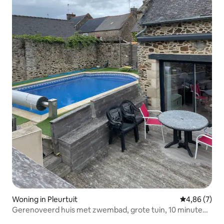
Woning in Pleurtuit
Gemiddelde b
4,86 (7)
Gerenoveerd huis met zwembad, grote tuin, 10 minuten
van Dinard