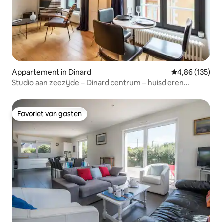
Appartement in Dinard
Gemiddelde beo
4,86 (135)
Studio aan zeezijde – Dinard centrum – huisdieren
toegestaan
Favoriet van gasten
Favoriet van gasten