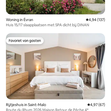
Woning in Évran
Gemiddelde beo
4,94 (137)
Huis 15/17 slaapplaatsen met SPA dicht bij DINAN
Favoriet van gasten
Favoriet van gasten
Rijtjeshuis in Saint-Malo
Gemiddelde be
4,97 (67)
Route du Rhum 2026 Maison Retour de Pêche 4*