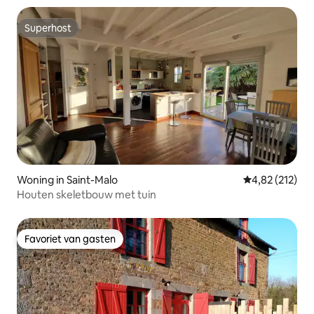
Superhost
Superhost
Woning in Saint-Malo
Gemiddelde beo
4,82 (212)
Houten skeletbouw met tuin
Favoriet van gasten
Favoriet van gasten