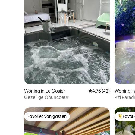
Woning in Le Gosier
Gemiddelde beoordelin
4,76 (42)
Woning in
Gezellige Obuncoeur
P'ti Parad
Favoriet van gasten
Favor
Favoriet van gasten
Topfavor