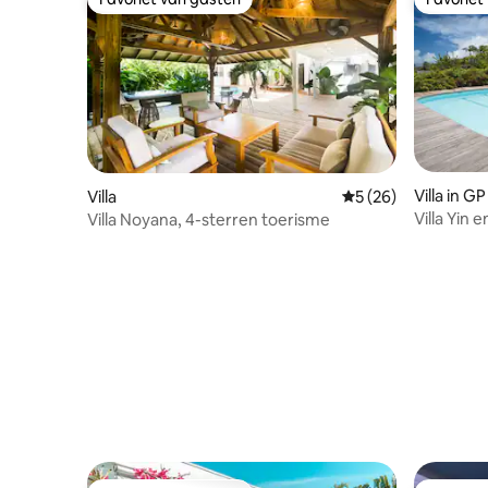
Favoriet van gasten
Favoriet
Villa in GP
Villa
Gemiddelde beoordel
5 (26)
Villa Yin
Villa Noyana, 4-sterren toerisme
zeezicht 