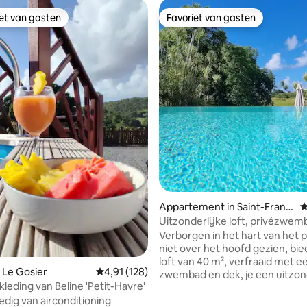
iet van gasten
Favoriet van gasten
iet van gasten
Favoriet van gasten
Appartement in Saint-Franç
G
ois
Uitzonderlijke loft, privézwem
bubbelbad
Verborgen in het hart van het p
 van 4,91 uit 5, 104 recensies
niet over het hoofd gezien, bi
loft van 40 m², verfraaid met e
 Le Gosier
Gemiddelde beoordeling van 4,91 uit 5, 128 r
4,91 (128)
zwembad en dek, je een uitzon
leding van Beline 'Petit-Havre'
ervaring in een rustige en natuu
edig van airconditioning
omgeving. Smaakvol ingericht 