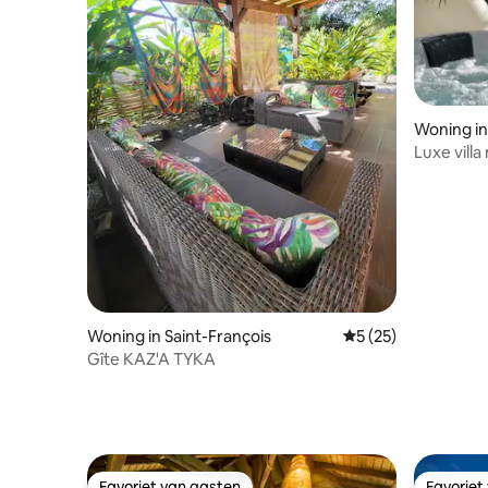
Woning i
Luxe vill
Woning in Saint-François
Gemiddelde beoorde
5 (25)
Gîte KAZ'A TYKA
Favoriet van gasten
Favoriet