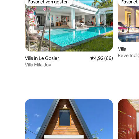
Favoriet van gasten
Favoriet
Favoriet van gasten
Favoriet
Villa
Rêve Indig
Villa in Le Gosier
Gemiddelde beoordeling
4,92 (66)
pool
Villa Mila Joy