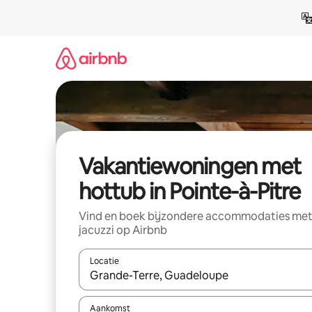
Ga
direct
naar
inhoud
Vakantiewoningen met
hottub in Pointe-à-Pitre
Vind en boek bijzondere accommodaties me
jacuzzi op Airbnb
Locatie
Wanneer er suggesties beschikbaar zijn, maak je 
Aankomst