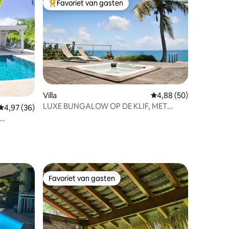
Favoriet van gasten
Topfavoriet van gasten
ecensies
Villa
Gemiddelde beoordelin
4,88 (50)
LUXE BUNGALOW OP DE KLIF, MET
Gemiddelde beoordeling van 4,97 uit 5, 36 recensies
4,97 (36)
UITZICHT OP ZEE
Favoriet van gasten
Favoriet van gasten