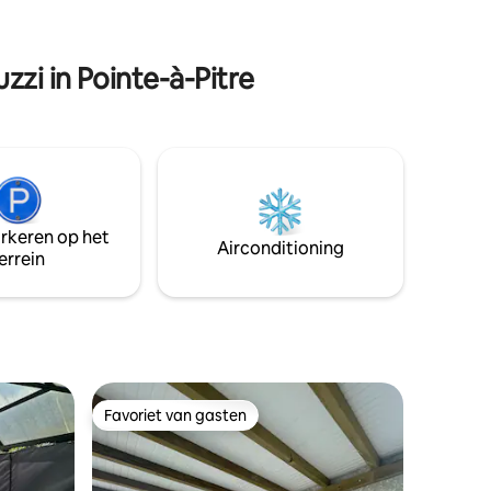
ngen,
minuten van de stranden.
 genieten
e
zi in Pointe-à-Pitre
 rijkdom,
nd te
 om ter
 op maat
ijf!
arkeren op het
Airconditioning
errein
Favoriet van gasten
Favoriet van gasten