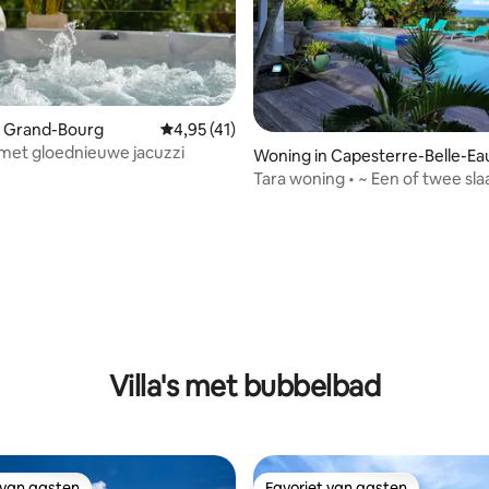
n Grand-Bourg
Gemiddelde beoordeling van 4,95 uit 5, 41 
4,95 (41)
a met gloednieuwe jacuzzi
Woning in Capesterre-Belle-Ea
Tara woning • ~ Een of twee s
woning~
ling van 5 uit 5, 25 recensies
Villa's met bubbelbad
 van gasten
Favoriet van gasten