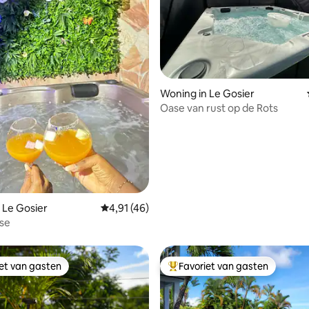
Woning in Le Gosier
Oase van rust op de Rots
g van 4,76 uit 5, 42 recensies
 Le Gosier
Gemiddelde beoordeling van 4,91 uit 5, 46 
4,91 (46)
ise
iet van gasten
Favoriet van gasten
iet van gasten
Topfavoriet van gasten