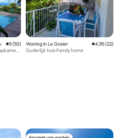
recensies
u
Gemiddelde beoordeling van 5 uit 5, 50 recensies
5 (50)
Woning in Le Gosier
Gemiddelde beoordelin
4,95 (22)
laapkamers
Ouderlijk huis Family home
Favoriet van gasten