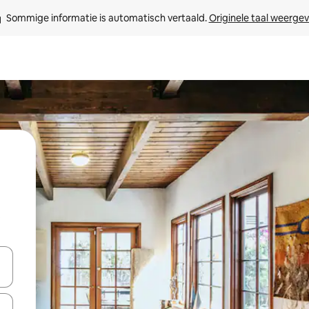
Sommige informatie is automatisch vertaald. 
Originele taal weerge
t
een keuze met je de pijltjestoetsen omhoog en omlaag, óf door te tik