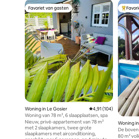
Favoriet van gasten
Favor
Favoriet van gasten
Topfavor
Woning in Le Gosier
Gemiddelde beoordeling
4,91 (104)
Woning van 78 m², 6 slaapplaatsen, spa
Nieuw, privé-appartement van 78 m²
Woning in
met 2 slaapkamers, twee grote
De bovenk
slaapkamers met airconditioning,
80 m² voll