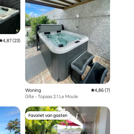
Gemiddelde beoordeling van 4,87 uit 5, 23 recensies
4,87 (23)
recensies
Woning
Gemiddelde beoordeli
4,86 (7)
Gîte - Topaas 2.1 Le Moule
Favoriet van gasten
Favoriet van gasten