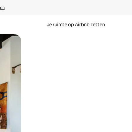
ven
Je ruimte op Airbnb zetten
ken of swipen.