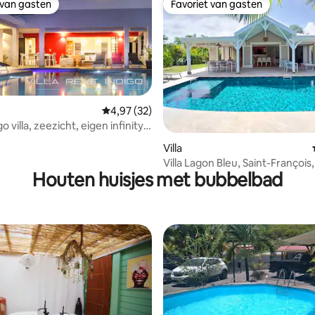
 van gasten
Favoriet van gasten
 van gasten
Favoriet van gasten
Gemiddelde beoordeling van 4,97 uit 5, 32 r
4,97 (32)
o villa, zeezicht, eigen infinity
 van 4,92 uit 5, 66 recensies
Villa
Villa Lagon Bleu, Saint-François,
Houten huisjes met bubbelbad
zwembad en jacuzzi