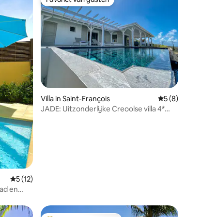
Favoriet van gasten
ecensies
Villa in Saint-François
Gemiddelde beoord
5 (8)
JADE: Uitzonderlijke Creoolse villa 4*
Zwembad met zeezicht
Gemiddelde beoordeling van 5 uit 5, 12 recensies
5 (12)
bad en