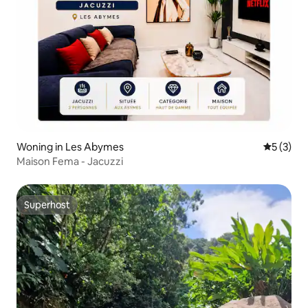
Woning in Les Abymes
Gemiddeld
5 (3)
Maison Fema - Jacuzzi
Superhost
Superhost