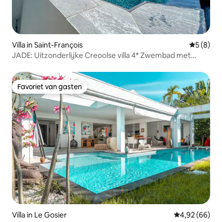
Villa in Saint-François
Gemiddeld
5 (8)
JADE: Uitzonderlijke Creoolse villa 4* Zwembad met
zeezicht
Favoriet van gasten
Favoriet van gasten
Villa in Le Gosier
Gemiddelde be
4,92 (66)