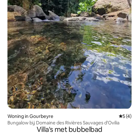
Woning in Gourbeyre
Gemiddeld
5 (4)
Bungalow bij Domaine des Rivières Sauvages d'Ovilia
Villa's met bubbelbad