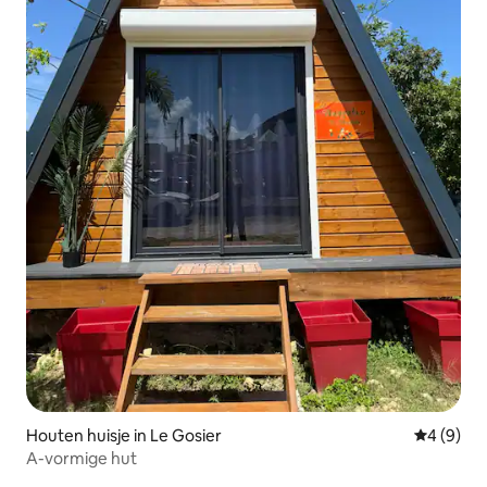
Houten huisje in Le Gosier
Gemiddeld
4 (9)
A-vormige hut