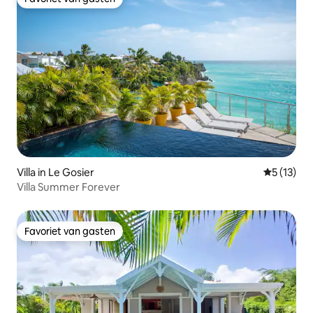
Favoriet van gasten
Villa in Le Gosier
Gemiddelde
5 (13)
Villa Summer Forever
Favoriet van gasten
Favoriet van gasten