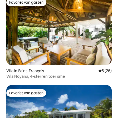
Favoriet van gasten
Favoriet van gasten
Villa in Saint-François
Gemiddelde
5 (26)
Villa Noyana, 4-sterren toerisme
Favoriet van gasten
Favoriet van gasten