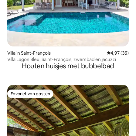
Villa in Saint-François
Gemiddelde be
4,97 (36)
Villa Lagon Bleu, Saint-François, zwembad en jacuzzi
Houten huisjes met bubbelbad
Favoriet van gasten
Favoriet van gasten