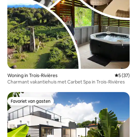
Woning in Trois-Rivières
Gemiddelde
5 (37)
Charmant vakantiehuis met Carbet Spa in Trois-Rivières
Favoriet van gasten
Favoriet van gasten