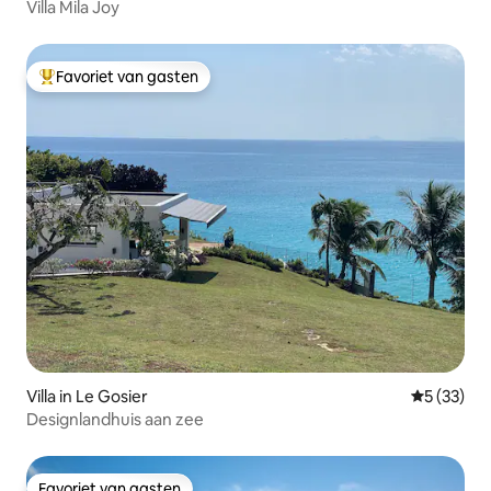
Villa Mila Joy
Favoriet van gasten
Topfavoriet van gasten
Villa in Le Gosier
Gemiddelde
5 (33)
Designlandhuis aan zee
Favoriet van gasten