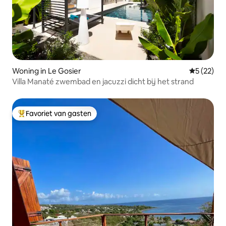
Woning in Le Gosier
Gemiddelde
5 (22)
Villa Manaté zwembad en jacuzzi dicht bij het strand
Favoriet van gasten
Topfavoriet van gasten