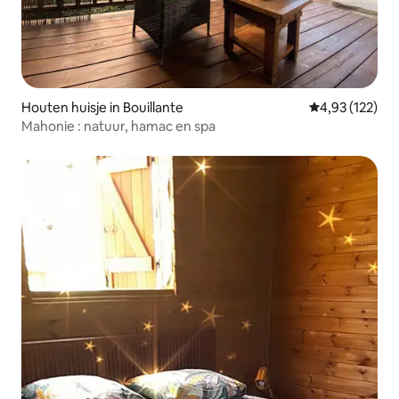
Houten huisje in Bouillante
Gemiddelde beo
4,93 (122)
Mahonie : natuur, hamac en spa