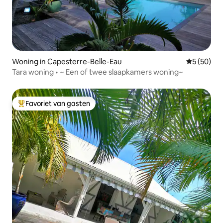
Woning in Capesterre-Belle-Eau
Gemiddelde
5 (50)
Tara woning • ~ Een of twee slaapkamers woning~
Favoriet van gasten
Topfavoriet van gasten