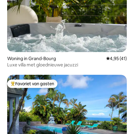
Woning in Grand-Bourg
Gemiddelde be
4,95 (41)
Luxe villa met gloednieuwe jacuzzi
Favoriet van gasten
Topfavoriet van gasten