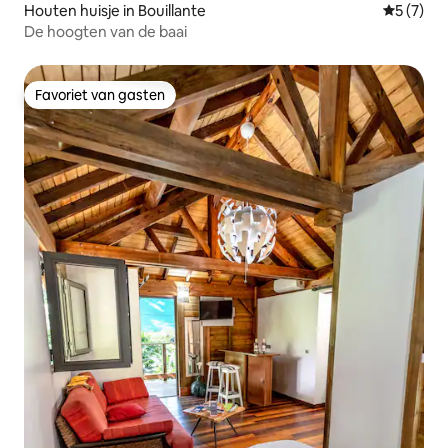
Houten huisje in Bouillante
Gemiddeld
5 (7)
De hoogten van de baai
Favoriet van gasten
Favoriet van gasten