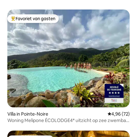
Favoriet van gasten
Topfavoriet van gasten
Villa in Pointe-Noire
Gemiddelde be
4,96 (72)
Woning Melipone ÉCOLODGE4* uitzicht op zee zwembad
spa