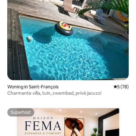
Woning in Saint-François
Gemiddelde
5 (78)
Charmante villa, tuin, zwembad, privé jacuzzi
Superhost
Superhost