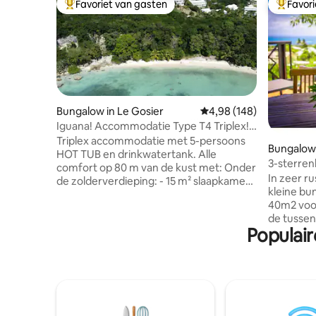
Favoriet van gasten
Favor
Topfavoriet van gasten
Topfavor
Bungalow in Le Gosier
Gemiddelde beoordeling 
4,98 (148)
Iguana! Accommodatie Type T4 Triplex!
SPA en stortbak
Triplex accommodatie met 5-persoons
Bungalow 
HOT TUB en drinkwatertank. Alle
3-sterre
comfort op 80 m van de kust met: Onder
uitzonderl
In zeer 
de zolderverdieping: - 15 m² slaapkamer
kleine bu
met 160 X 190 bed - Kleine slaapkamer
40m2 voo
van 7,5 m² met bed van 90 x 190 Op de
de tussen
begane grond: - 1 slaapkamer van 17 m²
Populai
kinderen)
met een bed van 160 cm x 190 cm + 1
slaapkame
babybedje indien nodig - Badkamer met
queensize bed 1 badkam
toilet en galerij Op tuinniveau: -
keuken + 
Woonkamer, keuken, kelder, toilet, SPA
privézwem
en galerij Direct uitzicht op zee en bos.
wasmachi
Wifi, 2 tv's. Eigen parkeerplaats Drie
magnetron
minuten van de stranden.