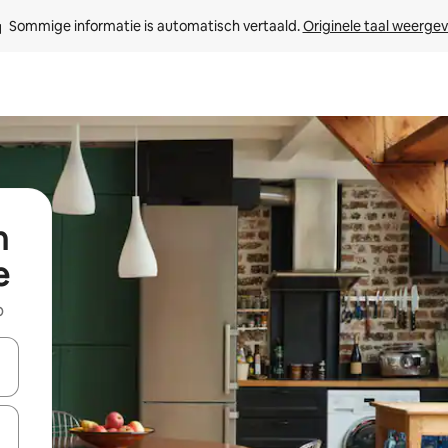
Sommige informatie is automatisch vertaald. 
Originele taal weerge
n
e
b
een keuze met je de pijltjestoetsen omhoog en omlaag, óf door te tik