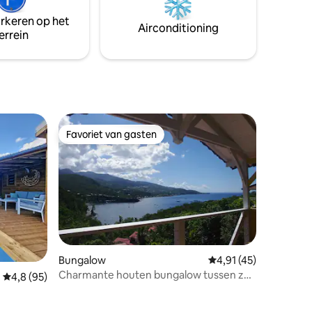
kunt de advertentie "COUNTRY LODGE"
bekijken 😉
arkeren op het
Airconditioning
errein
re
Favoriet van gasten
Favoriet van gasten
Bungalow
Gemiddelde beoordelin
4,91 (45)
Charmante houten bungalow tussen zee
Gemiddelde beoordeling van 4,8 uit 5, 95 recensies
4,8 (95)
en bergen