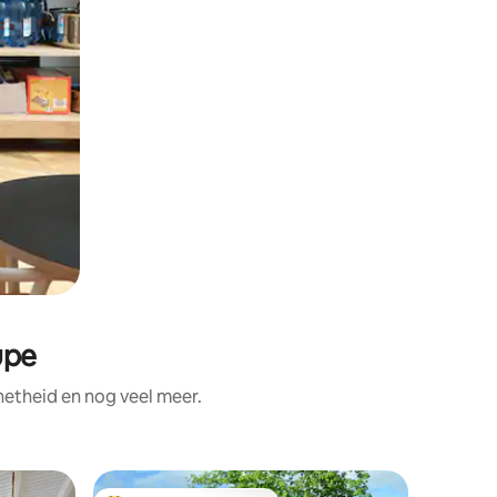
upe
etheid en nog veel meer.
Bungalow