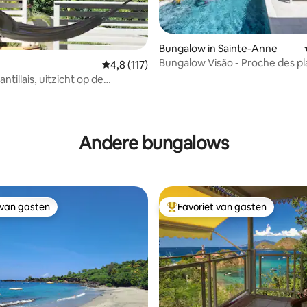
Bungalow in Sainte-Anne
Bungalow Visão - Proche des pl
Gemiddelde beoordeling van 4,8 uit 5, 117 
4,8 (117)
commerces
tillais, uitzicht op de
e Zee
van 4,88 uit 5, 150 recensies
Andere bungalows
 van gasten
Favoriet van gasten
 van gasten
Topfavoriet van gasten