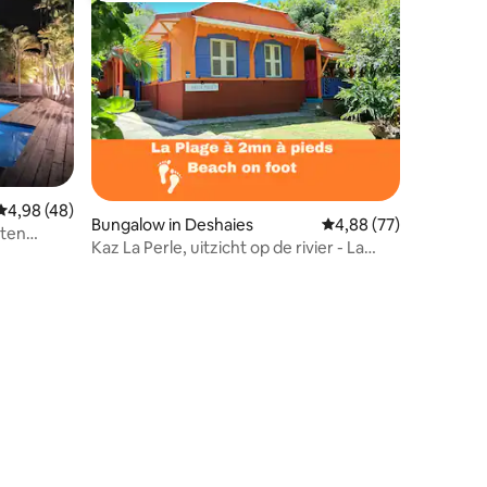
Gemiddelde beoordeling van 4,98 uit 5, 48 recensies
4,98 (48)
Bungalow in Deshaies
Gemiddelde beoordelin
4,88 (77)
ten
Kaz La Perle, uitzicht op de rivier - La
Perle BEACH in de buurt
ecensies