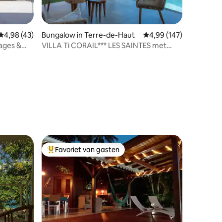
Gemiddelde beoordeling van 4,98 uit 5, 43 recensies
4,98 (43)
Bungalow in Terre-de-Haut
Gemiddelde beoordeling
4,99 (147)
ages &
VILLA Ti CORAIL*** LES SAINTES met
recensies
PRIVÉZWEMBAD
Favoriet van gasten
Topfavoriet van gasten