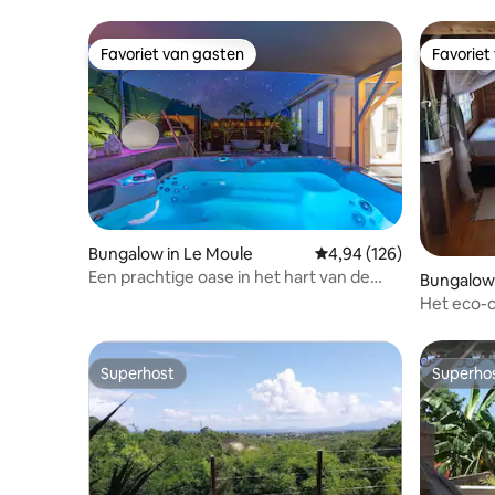
Favoriet van gasten
Favoriet
Favoriet van gasten
Favoriet
Bungalow in Le Moule
Gemiddelde beoordeling 
4,94 (126)
Een prachtige oase in het hart van de
Bungalow 
stranden
Het eco-c
Privézw
Superhost
Superho
Superhost
Superho