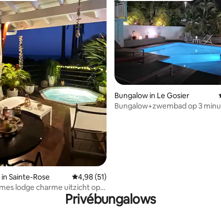
 van 4,86 uit 5, 131 recensies
Bungalow in Le Gosier
Bungalow+zwembad op 3 minu
strand
in Sainte-Rose
Gemiddelde beoordeling van 4,98 uit 5, 51 r
4,98 (51)
e charme uitzicht op
Privébungalows