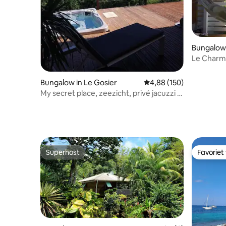
Bungalow
Le Charman
Caribisch
Bungalow in Le Gosier
Gemiddelde beoordeling 
4,88 (150)
My secret place, zeezicht, privé jacuzzi in
Gosier
Superhost
Favoriet
Superhost
Favoriet