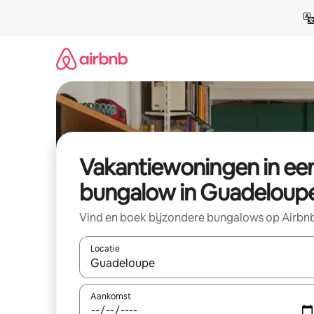
Ga
direct
naar
inhoud
Vakantiewoningen in ee
bungalow in Guadeloup
Vind en boek bijzondere bungalows op Airbn
Locatie
Wanneer er suggesties beschikbaar zijn, maak je 
Aankomst