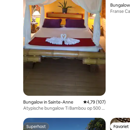
Bungalow 
Franse Ca
prachtig u
Bungalow in Sainte-Anne
Gemiddelde beoordeling
4,79 (107)
Atypische bungalow Ti Bambou op 500 m
van het strand
Superhost
Favoriet
Superhost
Favoriet