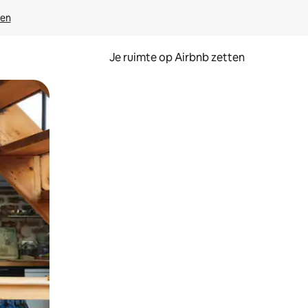
ven
Je ruimte op Airbnb zetten
ken of swipen.