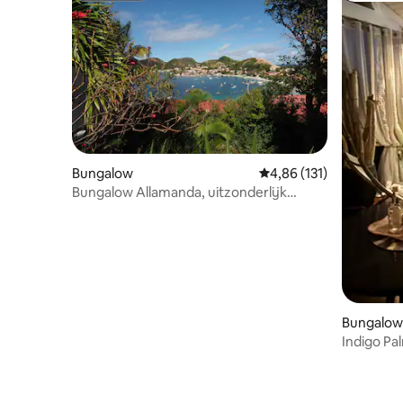
Bungalow
Gemiddelde beoordeling
4,86 (131)
Bungalow Allamanda, uitzonderlijk
uitzicht!
Bungalow 
Indigo Palmes lodg
zee