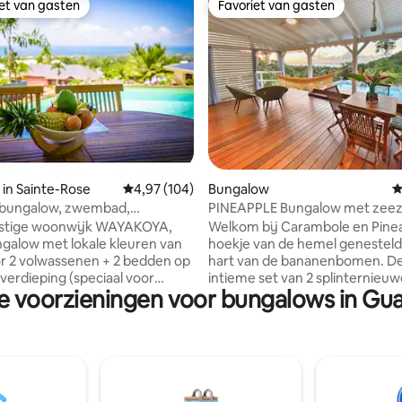
iet van gasten
Favoriet van gasten
iet van gasten
Favoriet van gasten
van 4,98 uit 5, 148 recensies
in Sainte-Rose
Gemiddelde beoordeling van 4,97 uit 5, 104 r
4,97 (104)
Bungalow
G
nbungalow, zwembad,
PINEAPPLE Bungalow met zeez
ijk uitzicht op zee
rustige woonwijk WAYAKOYA,
Welkom bij Carambole en Pinea
ngalow met lokale kleuren van
hoekje van de hemel genesteld 
r 2 volwassenen + 2 bedden op
hart van de bananenbomen. D
verdieping (speciaal voor
intieme set van 2 splinternieu
re voorzieningen voor bungalows in Gu
 + bed en babystoel Eén
bungalows biedt een prachtig u
r met airconditioning en een
de adembenemende Grande An
er + toilet 1
Ideaal gelegen op een privéterr
woonkamer op terras 1
minuten lopen van het strand, 
bad 1 eigen entree wifi
eerste hoogten van Deshaies,
ne en oven borden,
garanderen ze je een verander
 koelkast met vriesvak
omgeving, privacy, rust en stil