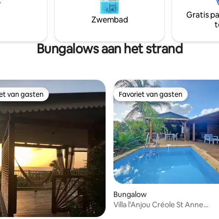
ed, handdoeken en
bewonder de sublieme
Gratis p
nddoeken aanwezig
zonsondergangen vanuit je
Zwembad
t
kel op 5 minuten afstand
privézwembad door een lekke
peritief aangeboden bij
plantenbak te proeven
t
Bungalows aan het strand
iet van gasten
Favoriet van gasten
iet van gasten
Favoriet van gasten
Bungalow
Villa l'Anjou Créole St Anne
Privézwembad / 2 slaapkamers