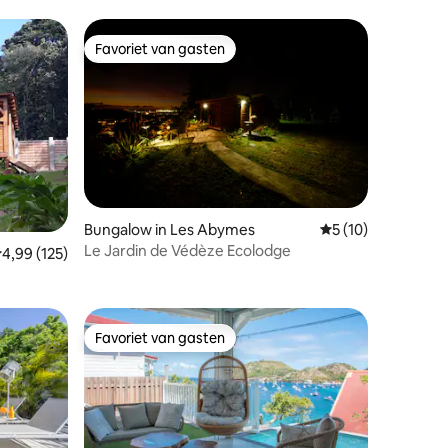
Favoriet van gasten
Favoriet van gasten
Bungalow in Les Abymes
Gemiddelde beoorde
5 (10)
Le Jardin de Védèze Ecolodge
ecensies
emiddelde beoordeling van 4,99 uit 5, 125 recensies
4,99 (125)
Favoriet van gasten
Favoriet van gasten