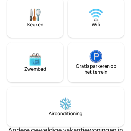
loslaten. Of je nu als koppel komt, met
★Conciërge: recep
familie of vrienden, Jungle Cavern is een
Optionele dienste
speciale, intieme en volledig privé plek.
van skipakketten,
Hier slapen we niet: we hebben een
luchthaven/station,
Keuken
Wifi
ervaring🌴
levering van bood
Gratis parkeren op
Zwembad
het terrein
Airconditioning
Andere geweldige vakantiewoningen in