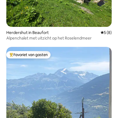
Herdershut in Beaufort
Gemiddeld
5 (8)
Alpenchalet met uitzicht op het Roselendmeer
Favoriet van gasten
Topfavoriet van gasten