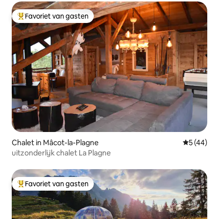
Favoriet van gasten
Topfavoriet van gasten
Chalet in Mâcot-la-Plagne
Gemiddelde
5 (44)
uitzonderlijk chalet La Plagne
Favoriet van gasten
Topfavoriet van gasten