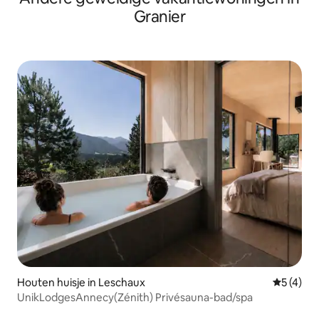
Granier
Houten huisje in Leschaux
Gemiddeld
5 (4)
UnikLodgesAnnecy(Zénith) Privésauna-bad/spa