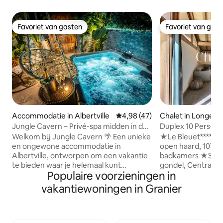
Favoriet van gasten
Favoriet van gas
Favoriet van gasten
Favoriet van gas
Accommodatie in Albertville
Gemiddelde beoordeling van 4,9
4,98 (47)
Chalet in Longefo
Jungle Cavern – Privé-spa midden in de
Duplex 10 Pers- A
jungle
pistes- Plagne Mo
Welkom bij Jungle Cavern 🌴 Een unieke
★Le Bleuet***** -
en ongewone accommodatie in
open haard, 107 m²
Albertville, ontworpen om een vakantie
badkamers ★Ski-in
te bieden waar je helemaal kunt
gondel, Centraal Station ★2
Populaire voorzieningen in
ontspannen! Dompel jezelf onder in een
parkeerplaatsen in
jungle grot, tussen zacht licht,
★Wifi inbegrepen,
vakantiewoningen in Granier
natuurlijke materialen en een
aanwezig, bedden
rustgevende sfeer. De privé spa, op elk
aankomst, schoon
moment toegankelijk, transformeert je
van het verblijf i
verblijf in een echt moment van
babyuitrusting op