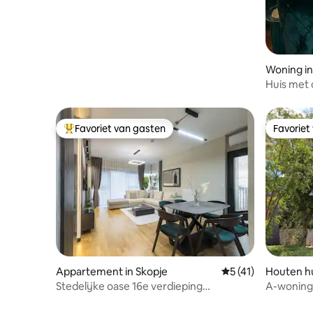
Woning in
Huis met 
Favoriet van gasten
Favoriet
Topfavoriet van gasten
Favoriet
Appartement in Skopje
Gemiddelde beoorde
5 (41)
Houten hu
Stedelijke oase 16e verdieping
A-woning 
Penthouse,Diamond Residence
Uitzicht 