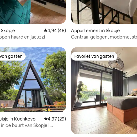
 Skopje
Gemiddelde beoordeling van 4,94 uit 5, 48 
4,94 (48)
Appartement in Skopje
open haard en jacuzzi
Centraal gelegen, moderne, st
woning - parkeren
 van gasten
Favoriet van gasten
 van gasten
Favoriet van gasten
ling van 5 uit 5, 41 recensies
isje in Kuchkovo
Gemiddelde beoordeling van 4,97 uit 5, 29 r
4,97 (29)
in de buurt van Skopje |
op de zonsopgang