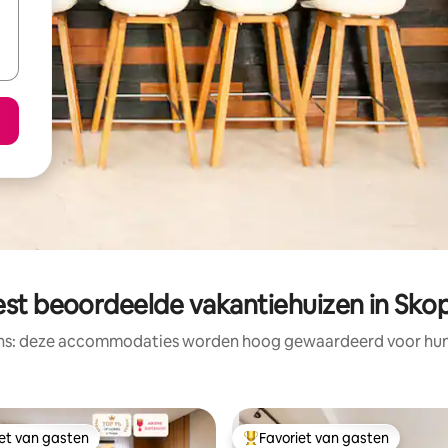
st beoordeelde vakantiehuizen in Sko
ens: deze accommodaties worden hoog gewaardeerd voor hun l
iet van gasten
Favoriet van gasten
iet van gasten
Topfavoriet van gasten