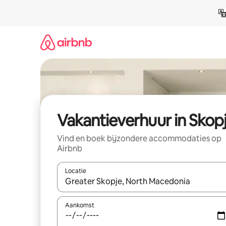
Ga
direct
naar
inhoud
Vakantieverhuur in Skop
Vind en boek bijzondere accommodaties op
Airbnb
Locatie
Wanneer er suggesties beschikbaar zijn, maak je 
Aankomst