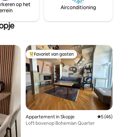
van het Macedoniëplein, het
arkeren op het
m:
Airconditioning
winkelcentrum City en de promenade
errein
tst voor
langs de rivier de Vardar.
wntime -
opje
Favoriet van gasten
Topfavoriet van gasten
Appartement in Skopje
Gemiddelde beoorde
5 (46)
Loft bovenop Bohemian Quarter