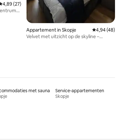
Gemiddelde beoordeling van 4,89 uit 5, 27 recensies
4,89 (27)
centrum
Appartement in Skopje
Gemiddelde beoordelin
4,94 (48)
Velvet met uitzicht op de skyline –
stadscentrum *GRATIS parkeren*
commodaties met sauna
Service-appartementen
opje
Skopje