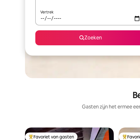
Vertrek
Zoeken
Be
Gasten zijn het ermee e
Favoriet van gasten
Favor
Topfavoriet van gasten
Topfavor