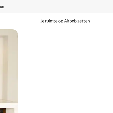
ven
Je ruimte op Airbnb zetten
ken of swipen.