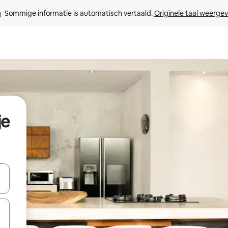
Sommige informatie is automatisch vertaald. 
Originele taal weerge
je
een keuze met je de pijltjestoetsen omhoog en omlaag, óf door te tik