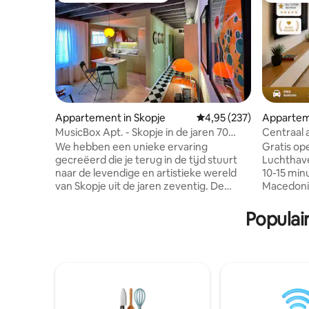
Appartement in Skopje
Gemiddelde beoordeling 
4,95 (237)
Appartem
MusicBox Apt. - Skopje in de jaren 70
Centraal 
/voetgangersgebied
parkeerg
We hebben een unieke ervaring
Gratis op
loopafsta
gecreëerd die je terug in de tijd stuurt
Luchthave
naar de levendige en artistieke wereld
10-15 min
van Skopje uit de jaren zeventig. De
Macedonië
ruimte is een unieke samensmelting van
Skopje. He
eigentijds en modern design uit het
op 900 me
Populai
midden van de eeuw, met zeldzame
apparteme
ruimtetijdenartikelen, Joegoslavische
ontdekken
meubels en een vintage hifi-
Welkomstg
audiosysteem. Ons volledig
Groot bal
gerenoveerde en zorgvuldig ontworpen
wifi AC Q
“Yugo MusicBox appartement” is een
uitgerust
waar juweeltje in het hart van de stad. De
beddengoe