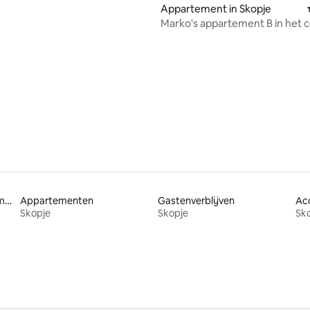
Appartement in Skopje
Marko's appartement B in het 
van Skopje
Huisdiervriendelijke accommodaties
Appartementen
Gastenverblijven
Ac
Skopje
Skopje
Sk