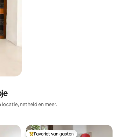
pje
ocatie, netheid en meer.
Appartem
Favoriet van gasten
Favorie
Topfavoriet van gasten
Favorie