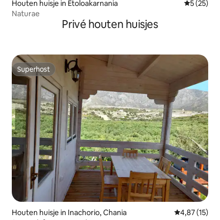
Houten huisje in Etoloakarnania
Gemiddelde
5 (25)
Naturae
Privé houten huisjes
Superhost
Superhost
Houten huisje in Inachorio, Chania
Gemiddelde be
4,87 (15)