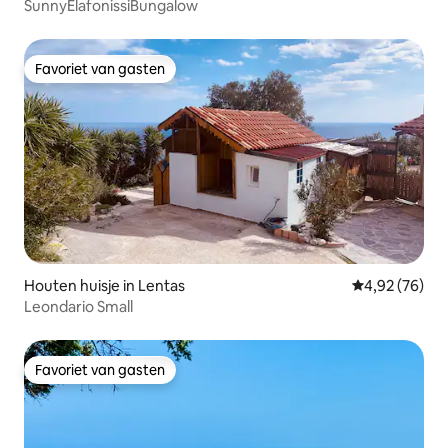
SunnyElafonissiBungalow
Favoriet van gasten
Favoriet van gasten
Houten huisje in Lentas
Gemiddelde be
4,92 (76)
Leondario Small
Favoriet van gasten
Favoriet van gasten