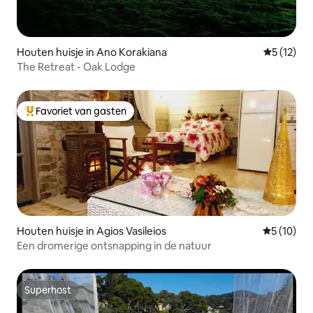
Houten huisje in Ano Korakiana
Gemiddelde
5 (12)
The Retreat - Oak Lodge
Favoriet van gasten
Topfavoriet van gasten
Houten huisje in Agios Vasileios
Gemiddelde
5 (10)
Een dromerige ontsnapping in de natuur
Superhost
Superhost