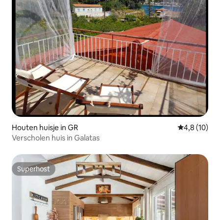
Houten huisje in GR
Gemiddelde b
4,8 (10)
Verscholen huis in Galatas
Superhost
Superhost