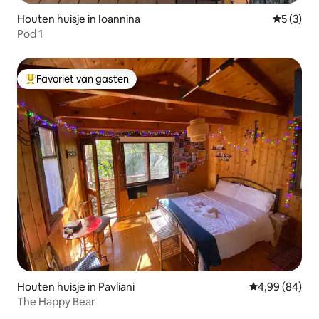
Houten huisje in Ioannina
Gemiddeld
5 (3)
Pod 1
Favoriet van gasten
Topfavoriet van gasten
Houten huisje in Pavliani
Gemiddelde be
4,99 (84)
The Happy Bear