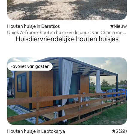
Houten huisje in Daratsos
Nieuwe ac
Nieuw
Uniek A-frame-houten huisje in de buurt van Chania met
Huisdiervriendelijke houten huisjes
jacuzzi
Favoriet van gasten
Favoriet van gasten
Houten huisje in Leptokarya
Gemiddelde
5 (29)