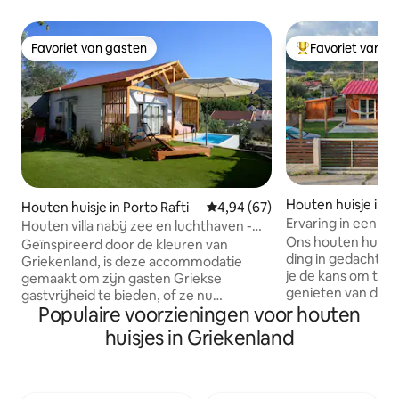
Favoriet van gasten
Favoriet van g
Favoriet van gasten
Topfavoriet van 
Houten huisje in 
Houten huisje in Porto Rafti
Gemiddelde beoordeling van 4,9
4,94 (67)
Ervaring in een h
Houten villa nabij zee en luchthaven -
Ons houten huis 
Gratis ophalen
Geïnspireerd door de kleuren van
ding in gedachten.
Griekenland, is deze accommodatie
je de kans om te 
gemaakt om zijn gasten Griekse
genieten van de natuur. Het 
gastvrijheid te bieden, of ze nu
een volledig uitg
Populaire voorzieningen voor houten
verblijven voor een tussenstop tussen
grote koelkast, o
vluchten of voor vakantie. Gelegen in
huisjes in Griekenland
espressokoffiezeta
Porto Rafti, een van de beste
badkamer is lekke
buitenwijken van Athene, op 15 minuten
regendouche. De 
rijden van de internationale luchthaven
zolder met een e
van Athene en op slechts een kilometer