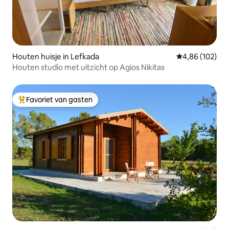
Houten huisje in Lefkada
Gemiddelde beo
4,86 (102)
Houten studio met uitzicht op Agios Nikitas
Favoriet van gasten
Topfavoriet van gasten