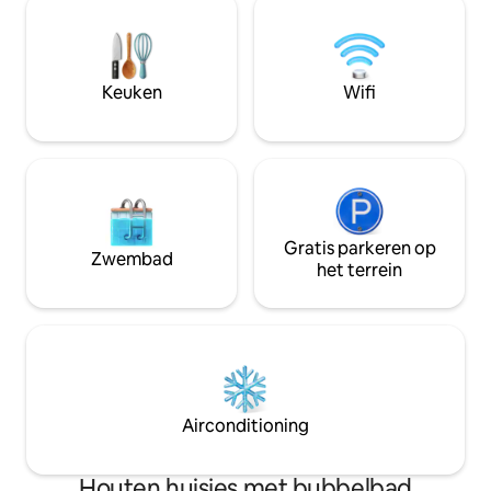
tweepersoonsbed, 
van de Middellandse Zee. Het gebied
bureau. De hoofd
staat bekend om haar ontspannen sfeer,
heeft een comfort
de bars en restaurants met een perfect
zitplaatsen, een t
uitzicht op zee en haar stranden met
Keuken
Wifi
EV-oplader aanwez
kristalhelder water. Welkom in het
paradijs!
Gratis parkeren op
Zwembad
het terrein
Airconditioning
Houten huisjes met bubbelbad