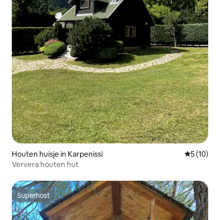
Houten huisje in Karpenissi
Gemiddelde
5 (10)
Ververa houten hut
Superhost
Superhost