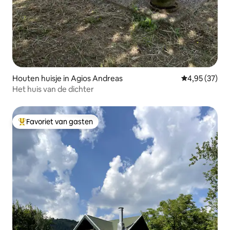
Houten huisje in Agios Andreas
Gemiddelde be
4,95 (37)
Het huis van de dichter
Favoriet van gasten
Topfavoriet van gasten