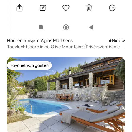
Houten huisje in Agios Mattheos
Nieuwe ac
Nieuw
Toevluchtsoord in de Olive Mountains (Privézwembad en
bubbelbad)
Favoriet van gasten
Favoriet van gasten