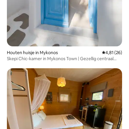
Houten huisje in Mykonos
Gemiddelde be
4,81 (26)
Skepi Chic-kamer in Mykonos Town | Gezellig centraal
verblijf