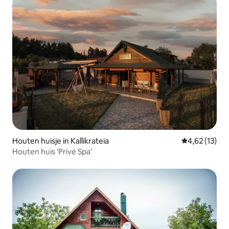
Houten huisje in Kallikrateia
Gemiddelde be
4,62 (13)
Houten huis 'Privé Spa'