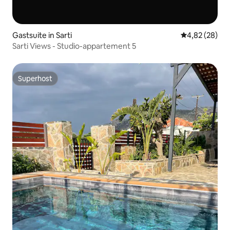
Gastsuite in Sarti
Gemiddelde be
4,82 (28)
Sarti Views - Studio-appartement 5
Superhost
Superhost