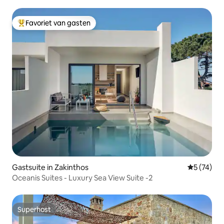
uitzicht op het zwembad
Favoriet van gasten
Topfavoriet van gasten
Gastsuite in Zakinthos
Gemiddelde
5 (74)
Oceanis Suites - Luxury Sea View Suite -2
Superhost
Superhost