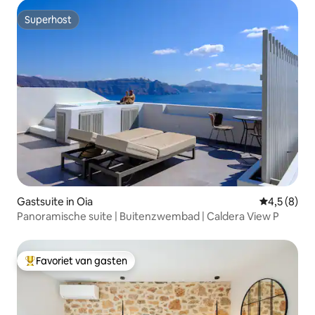
Superhost
Superhost
Gastsuite in Oia
Gemiddelde 
4,5 (8)
Panoramische suite | Buitenzwembad | Caldera View P
Favoriet van gasten
Topfavoriet van gasten