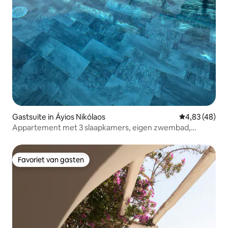
Gastsuite in Áyios Nikólaos
Gemiddelde be
4,83 (48)
Appartement met 3 slaapkamers, eigen zwembad,
jacuzzi, fitnessruimte, barbecue
Favoriet van gasten
Favoriet van gasten