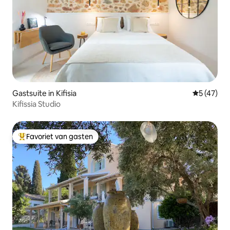
Gastsuite in Kifisia
Gemiddelde
5 (47)
Kifissia Studio
Favoriet van gasten
Topfavoriet van gasten