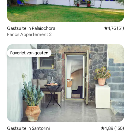
Gastsuite in Palaiochora
Gemiddelde be
4,76 (51)
Panos Appartement 2
Favoriet van gasten
Favoriet van gasten
Gastsuite in Santorini
Gemiddelde beo
4,89 (150)