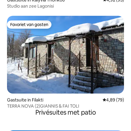
Studio aan zee Lagonisi
Favoriet van gasten
Favoriet van gasten
Gastsuite in Filakti
Gemiddelde be
4,89 (79)
TERRA NOVA (2)GIANNIS & FAI TOLI
Privésuites met patio