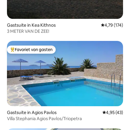
Gastsuite in Kea Kithnos
Gemiddelde beo
4,79 (174)
3 METER VAN DE ZEE!
Favoriet van gasten
Topfavoriet van gasten
Gastsuite in Agios Pavlos
Gemiddelde be
4,95 (43)
Villa Stephania Agios Pavlos/Triopetra