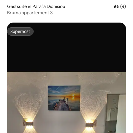
Gastsuite in Paralia Dionisiou
Gemiddeld
5 (9)
Bruma appartement 3
Superhost
Superhost