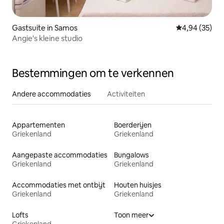
Gastsuite in Samos
Gemiddelde be
4,94 (35)
Angie's kleine studio
Bestemmingen om te verkennen
Andere accommodaties
Activiteiten
Appartementen
Boerderijen
Griekenland
Griekenland
Aangepaste accommodaties
Bungalows
Griekenland
Griekenland
Accommodaties met ontbijt
Houten huisjes
Griekenland
Griekenland
Lofts
Toon meer
Griekenland