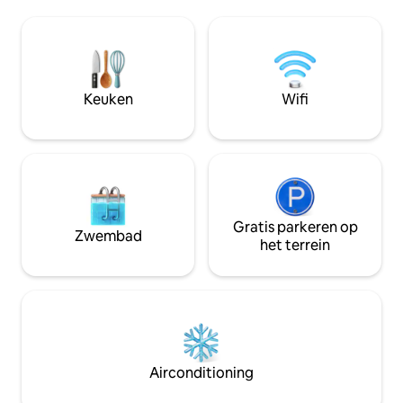
veilige buurt. Een paar minuten naar de
keuken en ruime 
bakker en winkels in de buurt, 15
en buiten. Geniet van gratis
minuten naar de oude binnenstad van
ontbijtbezorging 
Chania. Parkeren kan kosteloos voor
schoonmaak terwijl
deur. Strandtassen, handdoeken en
privézwembad en 
welkomstmand inbegrepen. Elektriciteit
uitzicht op de zo
Keuken
Wifi
met Green Pass-certificering. Al 4 jaar
Superhosts. Zelf inchecken. Vier je iets?
Vertel het ons.
Gratis parkeren op
Zwembad
het terrein
Airconditioning