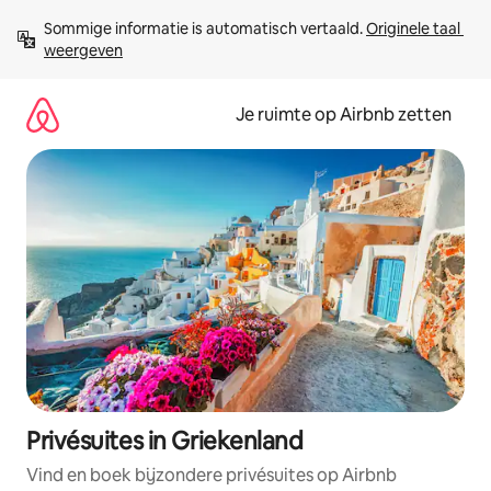
Ga
Sommige informatie is automatisch vertaald. 
Originele taal 
direct
weergeven
naar
inhoud
Je ruimte op Airbnb zetten
Privésuites in Griekenland
Vind en boek bijzondere privésuites op Airbnb