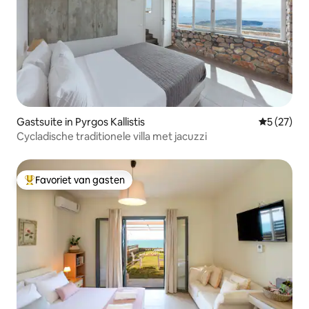
Gastsuite in Pyrgos Kallistis
Gemiddelde
5 (27)
Cycladische traditionele villa met jacuzzi
Favoriet van gasten
Topfavoriet van gasten