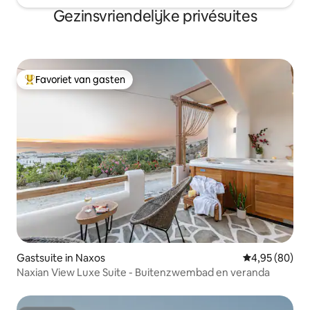
Gezinsvriendelijke privésuites
Favoriet van gasten
Topfavoriet van gasten
Gastsuite in Naxos
Gemiddelde be
4,95 (80)
Naxian View Luxe Suite - Buitenzwembad en veranda