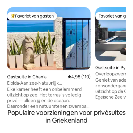
Favoriet van gasten
Favoriet van gas
Topfavoriet van gasten
Favoriet van gas
Gastsuite in Pyrgos
Overloopzwembad • 
Gastsuite in Chania
Gemiddelde beoordeling van 4,98
4,98 (110)
op zee
Geniet van ade
Elpida·Aan zee·Natuurlijk
zonsondergangen
zeezwembad·Onbelemmerd uitzicht
Elke kamer heeft een onbelemmerd
uitzicht op de Cal
uitzicht op zee. Het terras is volledig
Egeïsche Zee van
privé — alleen jij en de oceaan.
terras. Vista Dall Alto is gelegen in
Daaronder een natuurstenen zwembad
Pyrgos en combine
Populaire voorzieningen voor privésuites
uitgehouwen door de zee, met ernaast
en gemakkelijke t
een zoetwaterdouche. Geen drukte,
in Griekenland
van Santorini. De villa beschikt over 2
geen verkopers – de lokale bevolking
comfortabele sla
zwemt hier bij zonsopgang. Rustige,
badkamers, een vo