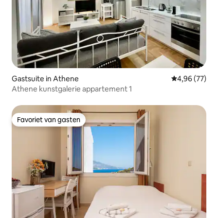
Gastsuite in Athene
Gemiddelde be
4,96 (77)
Athene kunstgalerie appartement 1
Favoriet van gasten
Favoriet van gasten