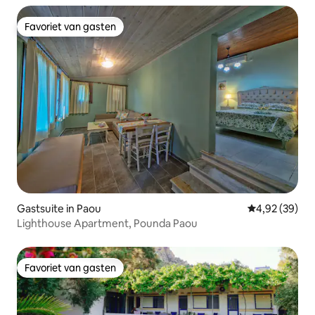
Favoriet van gasten
Favoriet van gasten
Gastsuite in Paou
Gemiddelde be
4,92 (39)
Lighthouse Apartment, Pounda Paou
Favoriet van gasten
Favoriet van gasten