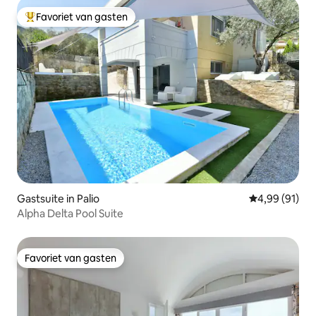
Favoriet van gasten
Topfavoriet van gasten
Gastsuite in Palio
Gemiddelde be
4,99 (91)
Alpha Delta Pool Suite
Favoriet van gasten
Favoriet van gasten