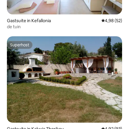
Gastsuite in Kefallonia
Gemiddelde be
4,98 (52)
de tuin
Superhost
Superhost
Gastsuite in Kalyvia Thorikou
Gemiddelde be
4,92 (93)