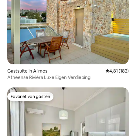
Gastsuite in Alimos
Gemiddelde beo
4,81 (182)
Atheense Rivièra Luxe Eigen Verdieping
Favoriet van gasten
Favoriet van gasten