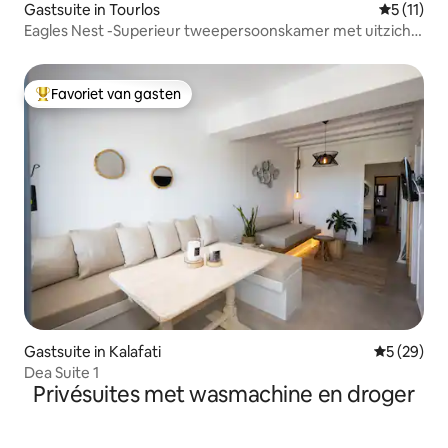
Gastsuite in Tourlos
Gemiddeld
5 (11)
Eagles Nest -Superieur tweepersoonskamer met uitzicht
naar buiten
Favoriet van gasten
Topfavoriet van gasten
Gastsuite in Kalafati
Gemiddelde
5 (29)
Dea Suite 1
Privésuites met wasmachine en droger