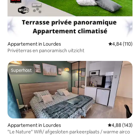
Appartement in Lourdes
Gemiddelde beo
4,84 (110)
Privéterras en panoramisch uitzicht
Superhost
Superhost
Appartement in Lourdes
Gemiddelde beo
4,88 (143)
"Le Nature" Wifi/ afgesloten parkeerplaats / warme airco