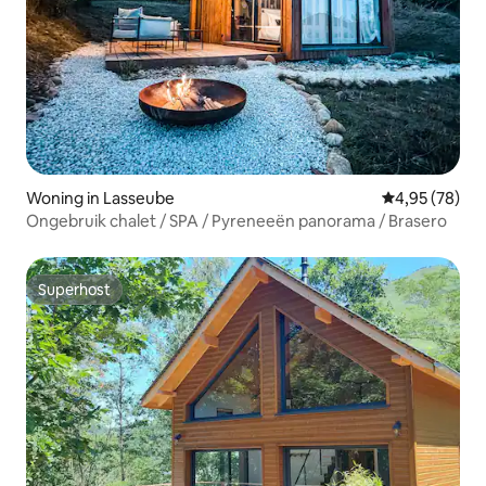
Woning in Lasseube
Gemiddelde be
4,95 (78)
Ongebruik chalet / SPA / Pyreneeën panorama / Brasero
Superhost
Superhost