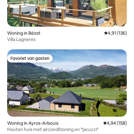
Woning in Béost
Gemiddelde beo
4,91 (136)
Villa Lagneres
Favoriet van gasten
Favoriet van gasten
Woning in Ayros-Arbouix
Gemiddelde beo
4,94 (158)
Houten huis met airconditioning en *jacuzzi*