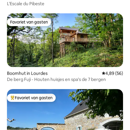
L'Escale du Pibeste
Favoriet van gasten
Favoriet van gasten
Boomhut in Lourdes
Gemiddelde be
4,89 (56)
De berg Fuji - Houten huisjes en spa's de 7 bergen
Favoriet van gasten
Topfavoriet van gasten