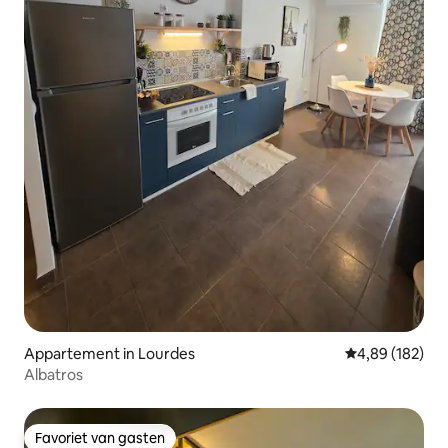
Appartement in Lourdes
Gemiddelde beo
4,89 (182)
Albatros
Favoriet van gasten
Favoriet van gasten