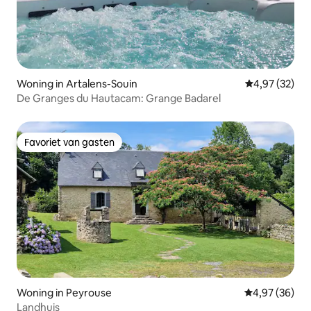
Woning in Artalens-Souin
Gemiddelde be
4,97 (32)
De Granges du Hautacam: Grange Badarel
Favoriet van gasten
Favoriet van gasten
Woning in Peyrouse
Gemiddelde be
4,97 (36)
Landhuis