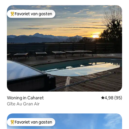
Favoriet van gasten
Topfavoriet van gasten
Woning in Caharet
Gemiddelde be
4,98 (95)
Gîte Au Gran Air
Favoriet van gasten
Topfavoriet van gasten