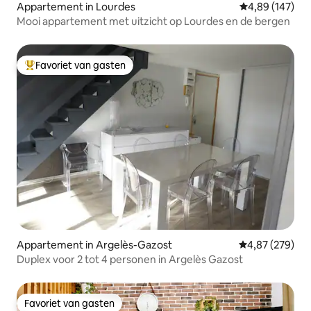
Appartement in Lourdes
Gemiddelde beo
4,89 (147)
Mooi appartement met uitzicht op Lourdes en de bergen
Favoriet van gasten
Topfavoriet van gasten
Appartement in Argelès-Gazost
Gemiddelde beo
4,87 (279)
Duplex voor 2 tot 4 personen in Argelès Gazost
Favoriet van gasten
Favoriet van gasten