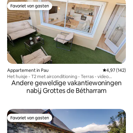
Favoriet van gasten
Favoriet van gasten
Appartement in Pau
Gemiddelde beo
4,97 (142)
Het huisje - T2 met airconditioning - Terras - video
Andere geweldige vakantiewoningen
premium
nabij Grottes de Bétharram
Favoriet van gasten
Favoriet van gasten