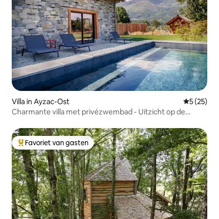
Villa in Ayzac-Ost
Gemiddelde
5 (25)
Charmante villa met privézwembad - Uitzicht op de
Pyreneeën
Favoriet van gasten
Topfavoriet van gasten