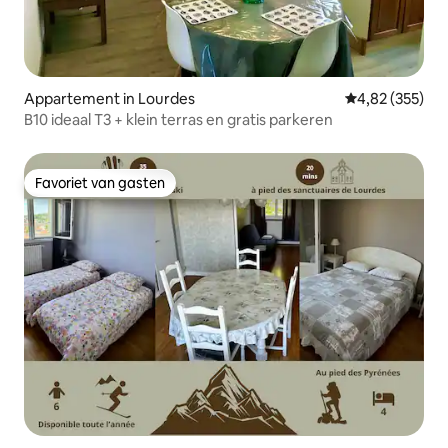
Appartement in Lourdes
Gemiddelde beo
4,82 (355)
B10 ideaal T3 + klein terras en gratis parkeren
Favoriet van gasten
Favoriet van gasten