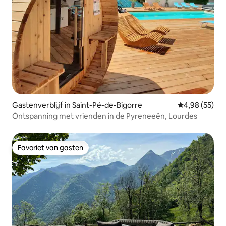
Gastenverblijf in Saint-Pé-de-Bigorre
Gemiddelde be
4,98 (55)
Ontspanning met vrienden in de Pyreneeën, Lourdes
Favoriet van gasten
Favoriet van gasten