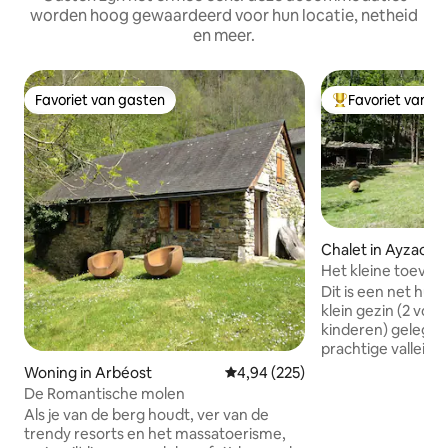
worden hoog gewaardeerd voor hun locatie, netheid
en meer.
Favoriet van gasten
Favoriet van g
Favoriet van gasten
Topfavoriet van 
Chalet in Ayzac-O
Het kleine toevlu
Dit is een net huis
klein gezin (2 vol
kinderen) gelegen 
prachtige vallei v
is een klein huisj
Woning in Arbéost
Gemiddelde beoordeling van 4,94
4,94 (225)
vierkante meter, 
De Romantische molen
parkeerplaats en een 
Als je van de berg houdt, ver van de
meter hoog ligt het
trendy resorts en het massatoerisme,
(minder dan 5 min