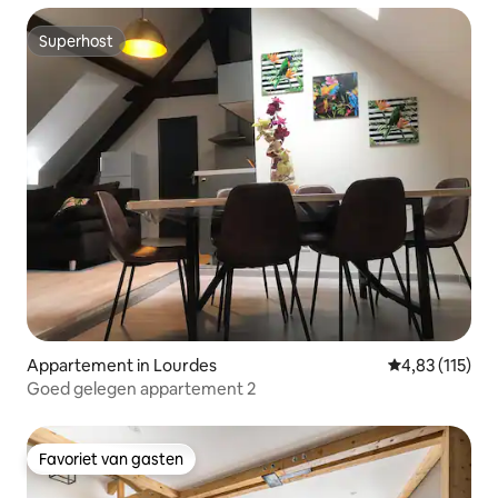
Superhost
Superhost
Appartement in Lourdes
Gemiddelde beo
4,83 (115)
Goed gelegen appartement 2
Favoriet van gasten
Favoriet van gasten