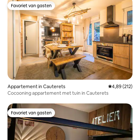
Favoriet van gasten
Favoriet van gasten
Appartement in Cauterets
Gemiddelde beo
4,89 (212)
Cocooning appartement met tuin in Cauterets
Favoriet van gasten
Favoriet van gasten