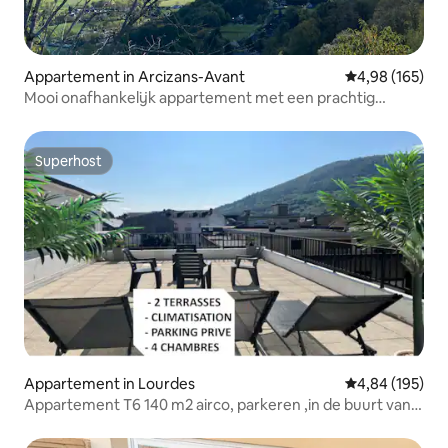
Appartement in Arcizans-Avant
Gemiddelde beo
4,98 (165)
Mooi onafhankelijk appartement met een prachtig
uitzicht!
Superhost
Superhost
Appartement in Lourdes
Gemiddelde beo
4,84 (195)
Appartement T6 140 m2 airco, parkeren ,in de buurt van
Sanctuary