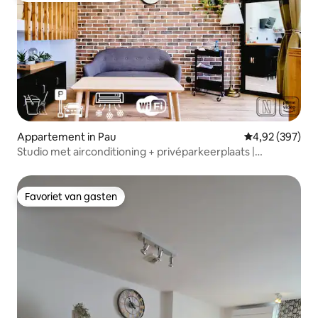
Appartement in Pau
Gemiddelde beo
4,92 (397)
Studio met airconditioning + privéparkeerplaats |
Glasvezel & Netflix
Favoriet van gasten
Favoriet van gasten