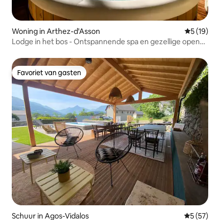
Woning in Arthez-d'Asson
Gemiddelde
5 (19)
Lodge in het bos - Ontspannende spa en gezellige open
haard
Favoriet van gasten
Favoriet van gasten
Schuur in Agos-Vidalos
Gemiddelde
5 (57)