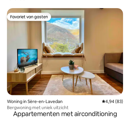
Favoriet van gasten
Favoriet van gasten
Woning in Sère-en-Lavedan
Gemiddelde be
4,94 (83)
Bergwoning met uniek uitzicht
Appartementen met airconditioning