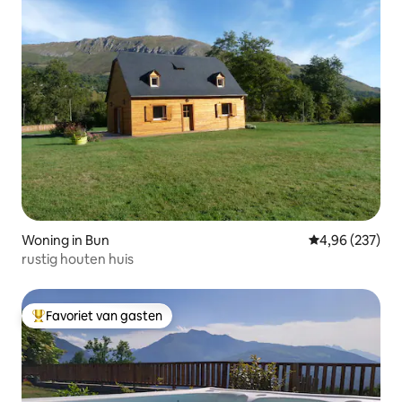
Woning in Bun
Gemiddelde beo
4,96 (237)
rustig houten huis
Favoriet van gasten
Topfavoriet van gasten