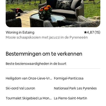
Woning in Estaing
Gemiddelde be
4,87 (15)
Mooie schaapskooien met jacuzzi in de Pyreneeën
Bestemmingen om te verkennen
Beste bezienswaardigheden in de buurt
Heiligdom van Onze-Lieve-Vrouw van Lourdes
Formigal-Panticosa
Ski-oord Val Louron
Nationaal Park Les Pyrenées
Tourmalet Skigebied La Mongie
La Pierre-Saint-Martin