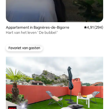
Appartement in Bagnères-de-Bigorre
Gemiddelde beo
4,91 (294)
Hart van het leven ' De bubbel '
Favoriet van gasten
Favoriet van gasten