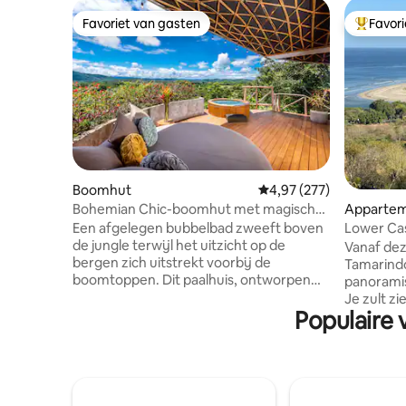
Favoriet van gasten
Favor
Favoriet van gasten
Topfavor
Boomhut
Gemiddelde beoordeling 
4,97 (277)
Bohemian Chic-boomhut met magisch
Appartem
uitzicht en bubbelbad
Een afgelegen bubbelbad zweeft boven
Lower Cas
de jungle terwijl het uitzicht op de
privézw
Vanaf dez
bergen zich uitstrekt voorbij de
Tamarindo
boomtoppen. Dit paalhuis, ontworpen
panoramisc
door Gaia Studio Costa Rica, maakt van
Je zult zi
modern tropisch design een ervaring op
Populaire 
bent! De Casita biedt een kingsize bed
zich. Binnen zijn er een slaapkamer met
en een ui
kingsize bed en een slaapbank voor
volledig 
maximaal 4 gasten. Een open leefruimte
badkamer,
omringt een volledig uitgeruste keuken.
met uitzi
Snelle wifi en airco zijn inbegrepen.
voor het 