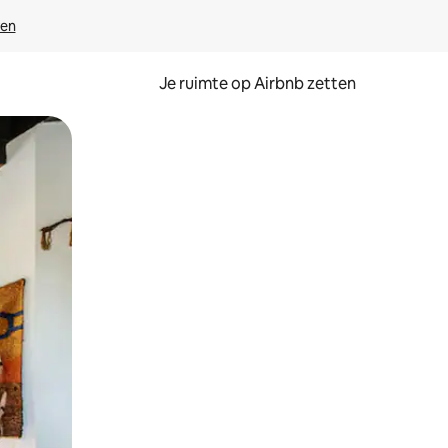
ven
Je ruimte op Airbnb zetten
ken of swipen.