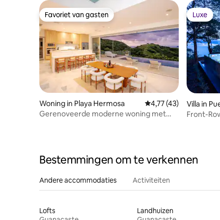
Favoriet van gasten
Luxe
Favoriet van gasten
Luxe
Woning in Playa Hermosa
Gemiddelde beoordelin
4,77 (43)
Villa in Pu
Gerenoveerde moderne woning met
Front-Row 
prachtig uitzicht
Pool
Bestemmingen om te verkennen
Andere accommodaties
Activiteiten
Lofts
Landhuizen
Guanacaste
Guanacaste