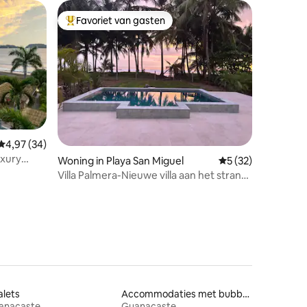
Favoriet van gasten
Topfavoriet van gasten
Gemiddelde beoordeling van 4,97 uit 5, 34 recensies
4,97 (34)
ecensies
uxury
Woning in Playa San Miguel
Gemiddelde beoorde
5 (32)
Villa Palmera-Nieuwe villa aan het strand
privézwembad
alets
Accommodaties met bubbelbad
anacaste
Guanacaste