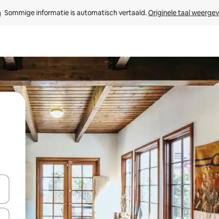
Sommige informatie is automatisch vertaald. 
Originele taal weerge
een keuze met je de pijltjestoetsen omhoog en omlaag, óf door te tik