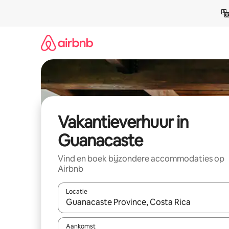
Ga
direct
naar
inhoud
Vakantieverhuur in
Guanacaste
Vind en boek bijzondere accommodaties op
Airbnb
Locatie
Wanneer er suggesties beschikbaar zijn, maak je 
Aankomst