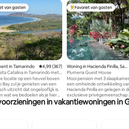
iet van gasten
Favoriet van gasten
iet van gasten
Topfavoriet van gasten
van 4,97 uit 5, 277 recensies
ent in Tamarindo
Gemiddelde beoordeling van 4,99 uit 5, 367 r
4,99 (367)
Woning in Hacienda Pinilla, Sant
a Cruz
ita Catalina in Tamarindo met
Plumeria Guest House
embad
e locatie op een heuvel boven
Mooi pension met 3 slaapkame
 Bay zul je genieten van een
een omheinde ontwikkeling va
h uitzicht dat ongelooflijk is.
Hacienda Pinilla en gelegen in 
en wat we bedoelen als je hier
exclusieve privégemeenschap 
voorzieningen in vakantiewoningen in
strand van Avellanas, op slecht
tschuifbaar queensize bed,
steenworp afstand van het str
uitgerust met een eigen
Avellanas. Rustig, kalm en op sl
 keuken en een klein balkon
minuten van het strand van Ta
cht op de oceaan en perfect
Plumeria Guest house is een hu
kijken naar apen in de
twee verdiepingen en drie sla