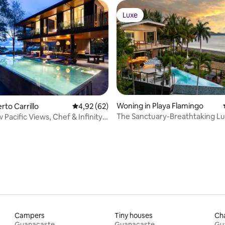
Luxe
Luxe
g van 4,77 uit 5, 43 recensies
Woning in Playa Flamingo
erto Carrillo
Gemiddelde beoordeling van 4,92 uit 5, 62 r
4,92 (62)
The Sanctuary-Breathtaking L
Pacific Views, Chef & Infinity
Beachfront Villa
Campers
Tiny houses
Ch
Guanacaste
Guanacaste
Gu