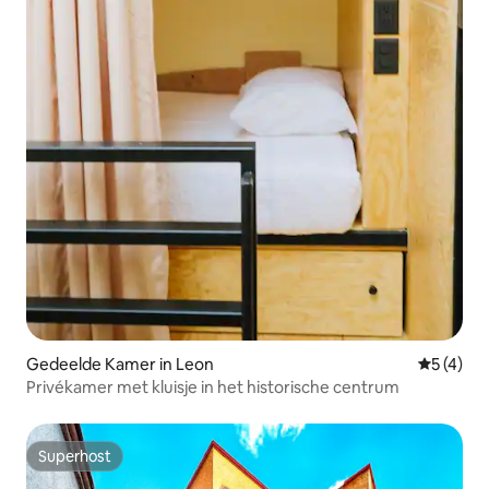
Gedeelde Kamer in Leon
Gemiddeld
5 (4)
Privékamer met kluisje in het historische centrum
Superhost
Superhost