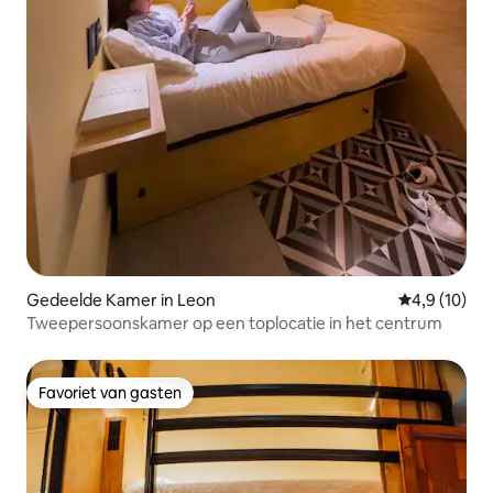
Gedeelde Kamer in Leon
Gemiddelde b
4,9 (10)
Tweepersoonskamer op een toplocatie in het centrum
Favoriet van gasten
Favoriet van gasten