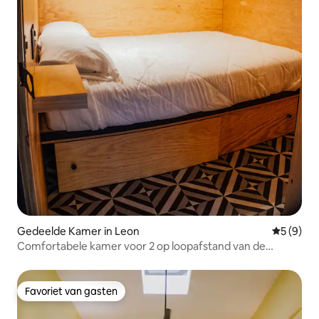
Gedeelde Kamer in Leon
Gemiddeld
5 (9)
Comfortabele kamer voor 2 op loopafstand van de
kathedraal!
Favoriet van gasten
Favoriet van gasten