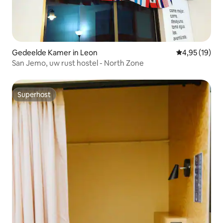
Gedeelde Kamer in Leon
Gemiddelde be
4,95 (19)
San Jemo, uw rust hostel - North Zone
Superhost
Superhost