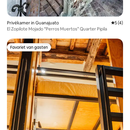
Privékamer in Guanajuato
Gemiddeld
5 (4)
El Zopilote Mojado “Perros Muertos” Quarter Pipila
Favoriet van gasten
Favoriet van gasten