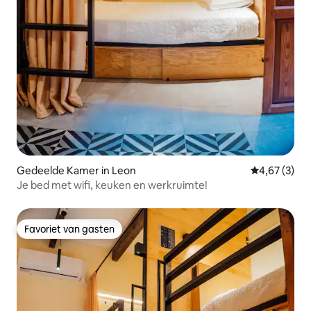
Gedeelde Kamer in Leon
Gemiddelde b
4,67 (3)
Je bed met wifi, keuken en werkruimte!
Favoriet van gasten
Favoriet van gasten