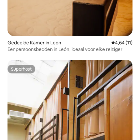
Gedeelde Kamer in Leon
Gemiddelde be
4,64 (11)
Eenpersoonsbedden in León, ideaal voor elke reiziger
Superhost
Superhost