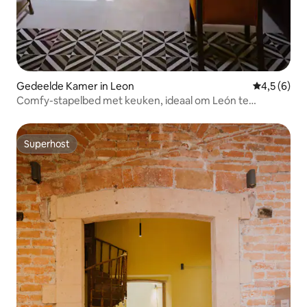
Gedeelde Kamer in Leon
Gemiddelde 
4,5 (6)
Comfy-stapelbed met keuken, ideaal om León te
verkennen!
Superhost
Superhost