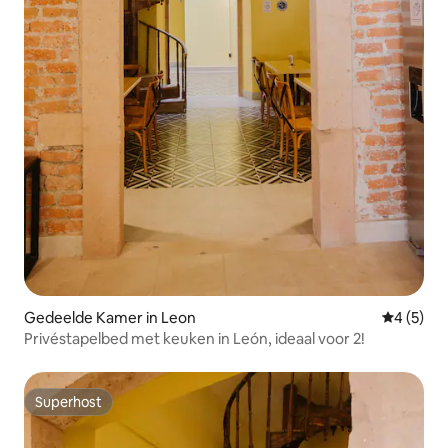
Gedeelde Kamer in Leon
Gemiddeld
4 (5)
Privéstapelbed met keuken in León, ideaal voor 2!
Superhost
Superhost