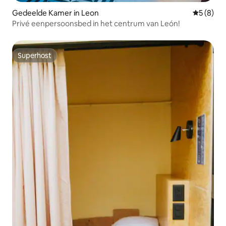
Gedeelde Kamer in Leon
Gemiddeld
5 (8)
Privé eenpersoonsbed in het centrum van León!
Superhost
Superhost