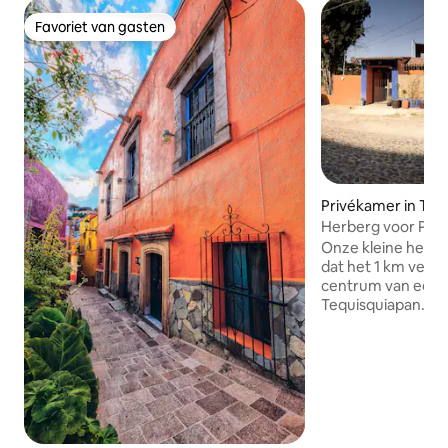
Favoriet van gasten
Favoriet van gasten
Privékamer in Teq
Herberg voor Pere
Onze kleine herbe
dat het 1 km verwi
centrum van een 
Tequisquiapan. Wa
oude brug van de r
Tequisquiapan ove
prachtig landschap
Parroquia de la As
meter van de ouds
de wijk Magdalena.
ons in staat om ron