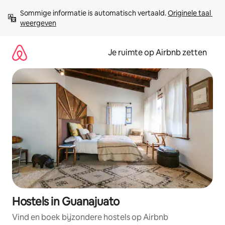
Ga
Sommige informatie is automatisch vertaald. 
Originele taal 
direct
weergeven
naar
inhoud
Je ruimte op Airbnb zetten
Hostels in Guanajuato
Vind en boek bijzondere hostels op Airbnb