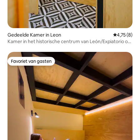
Gedeelde Kamer in Leon
Gemiddelde b
4,75 (8)
Kamer in het historische centrum van León/Expiatorio op
loopafstand!
Favoriet van gasten
Favoriet van gasten