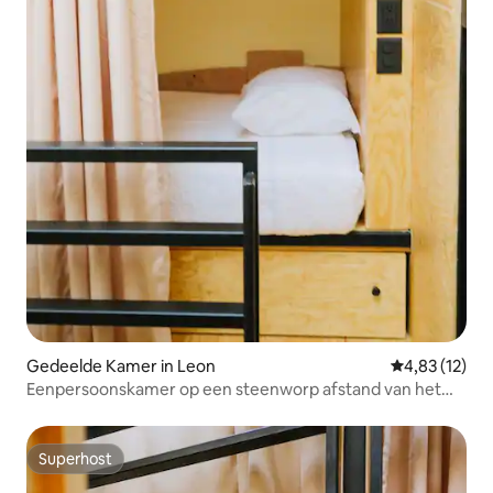
Gedeelde Kamer in Leon
Gemiddelde be
4,83 (12)
Eenpersoonskamer op een steenworp afstand van het
Expiatorio
Superhost
Superhost