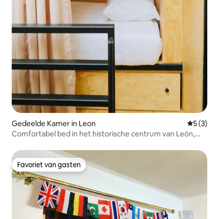
Gedeelde Kamer in Leon
Gemiddeld
5 (3)
Comfortabel bed in het historische centrum van León,
Gto!
Favoriet van gasten
Favoriet van gasten