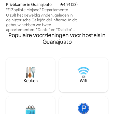
zonder het lawaai 
Privékamer in Guanajuato
Gemiddelde beoordeling van 4,9
4,91 (23)
festiviteiten 's na
“El Zopilote Mojado” Departamento
naast een prachti
Dante
U zult het geweldig vinden, gelegen in
zwembad.
de historische Callejón del Infierno: In dit
gebouw hebben we twee
appartementen. "Dante" en "Diablito"
Populaire voorzieningen voor hostels in
zijn gelegen in de Callejón del Infierno
een paar stappen van het café, het
Guanajuato
oversteken van de Plaza Mexíamora. Elk
appartement heeft een slaapkamer met
een queensize bed, een woonkamer,
een keuken voorzien van alle
basisvoorzieningen en een complete
badkamer. Er is gratis draadloos internet
beschikbaar. Gasten wordt vriendelijk
verzocht niet te roken in de
Keuken
Wifi
appartementen of bezoekers te
ontvangen.