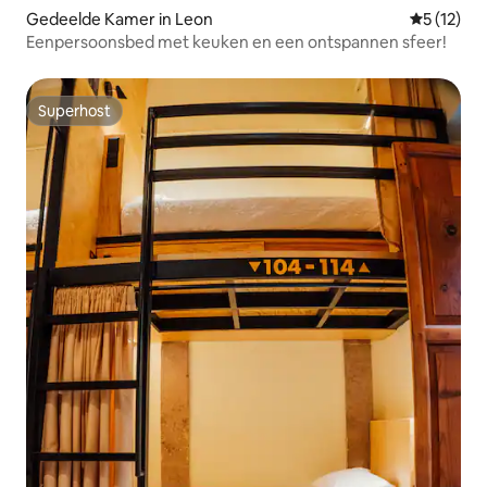
Gedeelde Kamer in Leon
Gemiddelde
5 (12)
Eenpersoonsbed met keuken en een ontspannen sfeer!
Superhost
Superhost