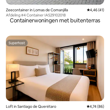
Zeecontainer in Lomas de Comanjilla
Gemiddelde be
4,46 (41)
Afdeling #4 Container IAS29102018
Containerwoningen met buitenterras
Superhost
Superhost
Loft in Santiago de Querétaro
Gemiddelde be
4,74 (86)