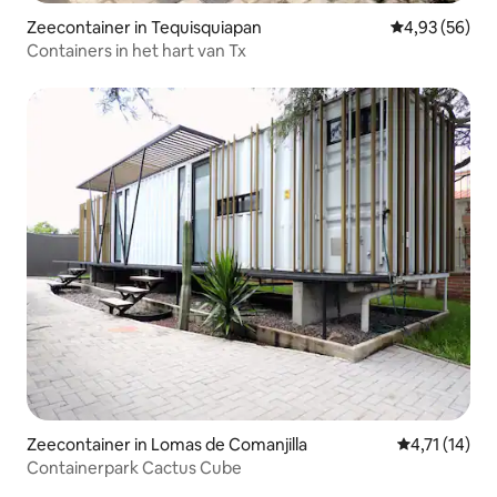
Zeecontainer in Tequisquiapan
Gemiddelde be
4,93 (56)
Containers in het hart van Tx
Zeecontainer in Lomas de Comanjilla
Gemiddelde b
4,71 (14)
Containerpark Cactus Cube