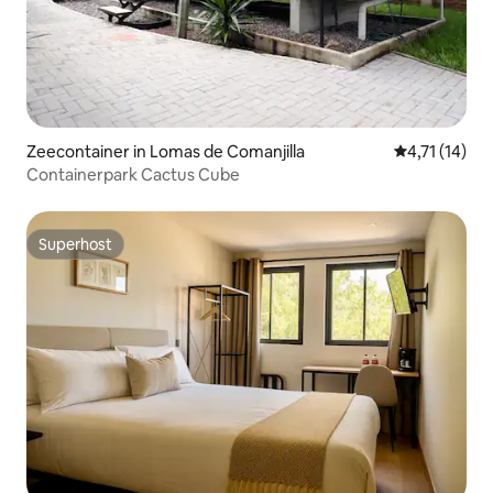
Zeecontainer in Lomas de Comanjilla
Gemiddelde b
4,71 (14)
Containerpark Cactus Cube
Superhost
Superhost