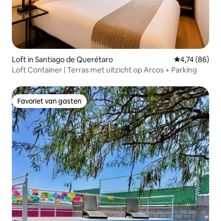
Loft in Santiago de Querétaro
Gemiddelde be
4,74 (86)
Loft Container | Terras met uitzicht op Arcos + Parking
Favoriet van gasten
Favoriet van gasten