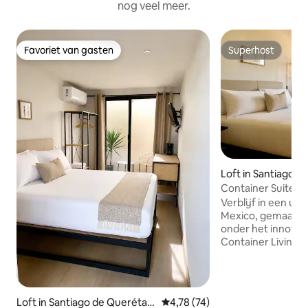
nog veel meer.
Favoriet van gasten
Superhost
Favoriet van gasten
Superhost
Loft in Santiago d
o
Container Suite. U
toegang
Verblijf in een uni
Mexico, gemaakt 
onder het innovat
Container Living. 
verfijnd voorstel
architectuur comb
voorzieningen die 
Airconditioning v
Loft in Santiago de Querétar
Gemiddelde beoordeling van 4,7
4,78 (74)
parkeerplaats zon