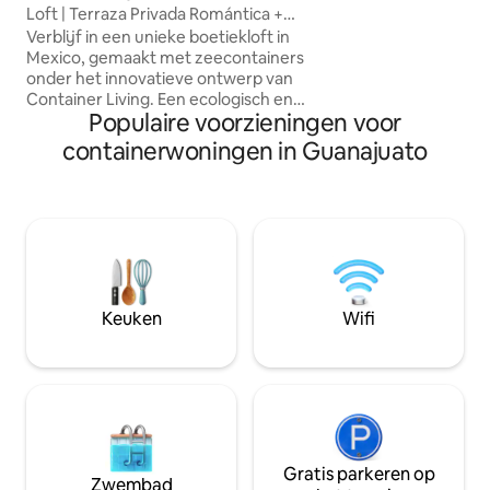
o
Loft | Terraza Privada Romántica +
de stad Verbindin
Parking
Verblijf in een unieke boetiekloft in
straten van Quere
Mexico, gemaakt met zeecontainers
op zoek is naar een
onder het innovatieve ontwerp van
een authentieke r
Container Living. Een ecologisch en
comfort samenk
Populaire voorzieningen voor
verfijnd voorstel dat moderne
architectuur combineert met alle
containerwoningen in Guanajuato
voorzieningen die je verdient:
Airconditioning voor jouw comfort Eigen
parkeerplaats zonder kosten uitzicht op
de stad Verbinding met de belangrijkste
straten van Queretaro Ideaal voor wie
op zoek is naar een exclusief verblijf in
een authentieke ruimte, waar design en
comfort samenkomen.
Keuken
Wifi
Gratis parkeren op
Zwembad