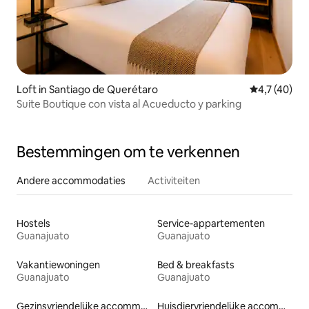
Loft in Santiago de Querétaro
Gemiddelde b
4,7 (40)
Suite Boutique con vista al Acueducto y parking
Bestemmingen om te verkennen
Andere accommodaties
Activiteiten
Hostels
Service-appartementen
Guanajuato
Guanajuato
Vakantiewoningen
Bed & breakfasts
Guanajuato
Guanajuato
Gezinsvriendelijke accommodaties
Huisdiervriendelijke accommodaties