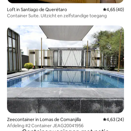
Loft in Santiago de Querétaro
Gemiddelde be
4,65 (40)
Container Suite. Uitzicht en zelfstandige toegang
Zeecontainer in Lomas de Comanjilla
Gemiddelde be
4,63 (24)
Afdeling #2 Container JEAG20041956