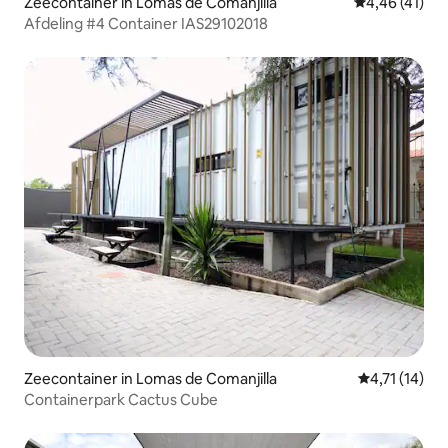
Zeecontainer in Lomas de Comanjilla
Gemiddelde be
4,46 (41)
Afdeling #4 Container IAS29102018
Zeecontainer in Lomas de Comanjilla
Gemiddelde b
4,71 (14)
Containerpark Cactus Cube