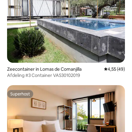
Zeecontainer in Lomas de Comanjilla
Gemiddelde be
4,55 (49)
Afdeling #3 Container VAS30102019
Superhost
Superhost