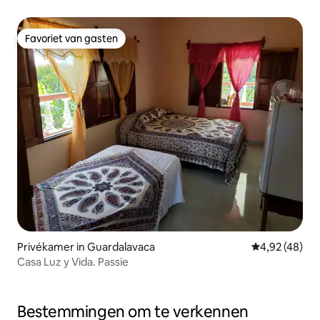
Favoriet van gasten
Favoriet van gasten
Privékamer in Guardalavaca
Gemiddelde be
4,92 (48)
Casa Luz y Vida. Passie
Bestemmingen om te verkennen