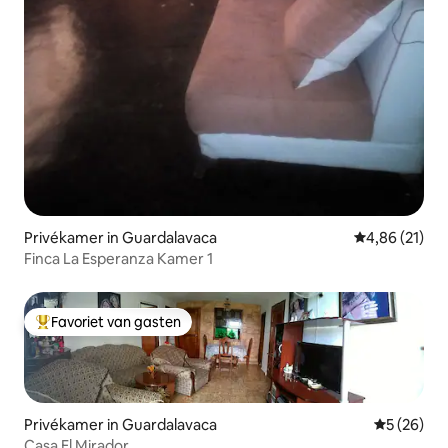
Privékamer in Guardalavaca
Gemiddelde be
4,86 (21)
Finca La Esperanza Kamer 1
Favoriet van gasten
Topfavoriet van gasten
Privékamer in Guardalavaca
Gemiddelde
5 (26)
Casa El Mirador