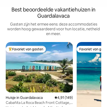
Best beoordeelde vakantiehuizen in
Guardalavaca
Gasten zijn het ermee eens: deze accommodaties
worden hoog gewaardeerd voor hun locatie, netheid
en meer.
Favoriet van gasten
Favoriet van gas
Topfavoriet van gasten
Favoriet van gas
Huisje in Guardalavaca
Gemiddelde beoordeling van 4,91
4,91 (149)
Cabañita La Roca Beach Front Cottage,