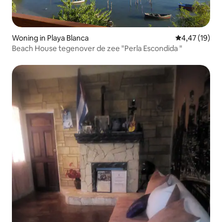
Woning in Playa Blanca
Gemiddelde be
4,47 (19)
Beach House tegenover de zee "Perla Escondida "