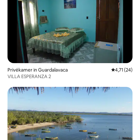
Privékamer in Guardalavaca
Gemiddelde be
4,71 (24)
VILLA ESPERANZA 2