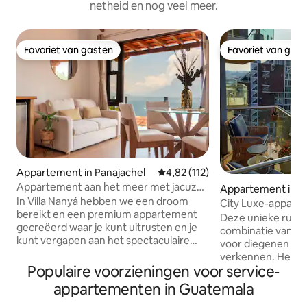
netheid en nog veel meer.
Favoriet van gasten
Favoriet van gas
Favoriet van gasten
Favoriet van gas
Appartement in Panajachel
Gemiddelde beoordeling van 4,82
4,82 (112)
Appartement aan het meer met jacuzzi
Appartement in 
en uitzicht op de vulkaan
In Villa Nanyá hebben we een droom
City
City Luxe-appart
bereikt en een premium appartement
Deze unieke ruimt
gecreëerd waar je kunt uitrusten en je
combinatie van com
kunt vergapen aan het spectaculaire
voor diegenen die 
Atitlánmeer. Wakker worden met een
verkennen. Het in
zonsopgang op 's werelds mooiste
Populaire voorzieningen voor service-
appartement weer
meer, of genieten van een middag in de
en gezellig ontwe
appartementen in Guatemala
jacuzzi terwijl je naar de zonsondergang
waardoor je je je t
kijkt. Elke hoek van het appartement is