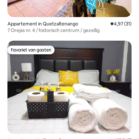
Appartement in Quetzaltenango
Gemiddelde be
4,97 (31)
7 Orejas nr. 4 / historisch centrum / gezellig
Favoriet van gasten
Favoriet van gasten