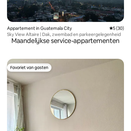
Appartement in Guatemala City
Gemiddelde
5 (30)
Sky View Altaire | Dak, zwembad en parkeergelegenheid
Maandelijkse service-appartementen
Favoriet van gasten
Favoriet van gasten