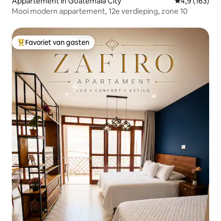
Appartement in Guatemala City
Gemiddelde be
4,9 (163)
Mooi modern appartement, 12e verdieping, zone 10
Favoriet van gasten
Topfavoriet van gasten