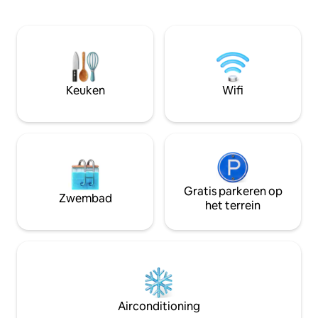
balkon is de perfe
ontworpen voor jouw comfort, met
koffie of een glas 
behulp van hoogwaardige materialen en
je geniet van het p
natuurlijke texturen, waardoor een
heeft een strategi
unieke sfeer ontstaat. Ontdek onze
loopafstand van re
ruimte en beleef onvergetelijke
culturele plaatsen.
ervaringen!
Keuken
Wifi
Gratis parkeren op
Zwembad
het terrein
Airconditioning