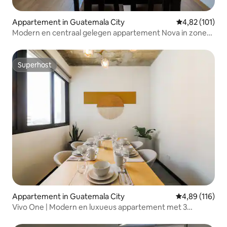
Appartement in Guatemala City
Gemiddelde beo
4,82 (101)
Modern en centraal gelegen appartement Nova in zone
10
Superhost
Superhost
Appartement in Guatemala City
Gemiddelde beo
4,89 (116)
Vivo One | Modern en luxueus appartement met 3
slaapkamers | Z.1