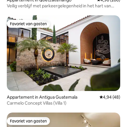
Veilig verblijf met parkeergelegenheid in het hart van
Xela
Favoriet van gasten
Favoriet van gasten
Appartement in Antigua Guatemala
Gemiddelde be
4,94 (48)
Carmelo Concept Villas (Villa 1)
Favoriet van gasten
Favoriet van gasten