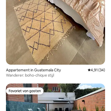
Appartement in Guatemala City
Gemiddelde be
4,91 (34)
Wanderer: boho-chique stijl
Favoriet van gasten
Favoriet van gasten