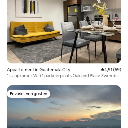
Appartement in Guatemala City
Gemiddelde be
4,91 (69)
1 slaapkamer Wifi 1 parkeerplaats Oakland Place Zwembad
Fitnessruimte
Favoriet van gasten
Favoriet van gasten