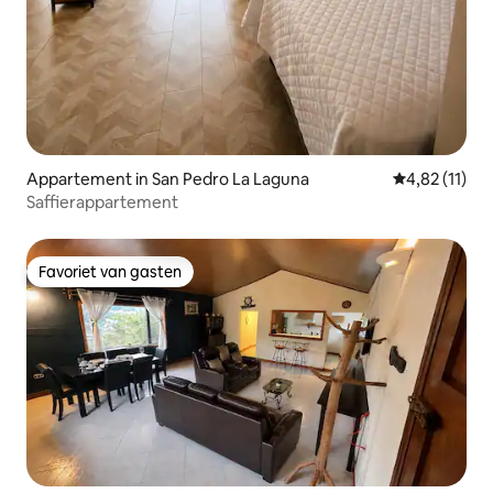
Appartement in San Pedro La Laguna
Gemiddelde be
4,82 (11)
Saffierappartement
Favoriet van gasten
Favoriet van gasten