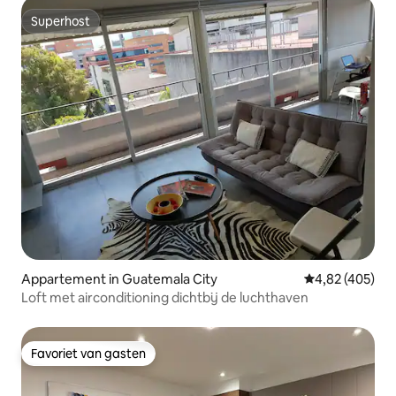
Superhost
Superhost
Appartement in Guatemala City
Gemiddelde beo
4,82 (405)
Loft met airconditioning dichtbij de luchthaven
Favoriet van gasten
Favoriet van gasten