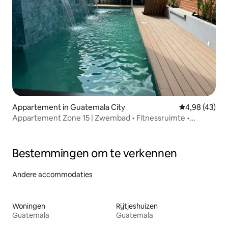
Appartement in Guatemala City
Gemiddelde be
4,98 (43)
Appartement Zone 15 | Zwembad • Fitnessruimte •
Coworking
Bestemmingen om te verkennen
Andere accommodaties
Woningen
Rijtjeshuizen
Guatemala
Guatemala