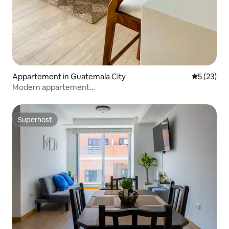
Appartement in Guatemala City
Gemiddelde
5 (23)
Modern appartement
z.10+Jacuzzi+Lavandería+AC+Gym@GTCity
Superhost
Superhost