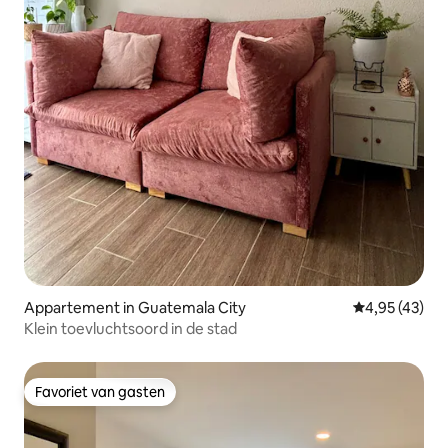
Appartement in Guatemala City
Gemiddelde be
4,95 (43)
Klein toevluchtsoord in de stad
Favoriet van gasten
Favoriet van gasten