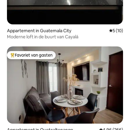
Appartement in Guatemala City
Gemiddelde
5 (10)
Moderne loft in de buurt van Cayalá
Favoriet van gasten
Topfavoriet van gasten
Appartement in Quetzaltenango
Gemiddelde beo
4,96 (266)