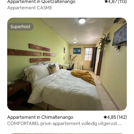
Appartement in Quetzaltenango
Gemiddelde beo
4,87 (113)
Appartement CASME
Superhost
Superhost
Appartement in Chimaltenango
Gemiddelde beo
4,85 (142)
COMFORTABEL privé-appartement volledig uitgerust.
Netflix, enz.