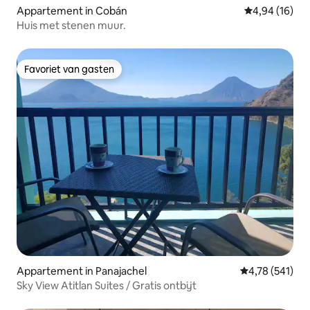
Appartement in Cobán
Gemiddelde be
4,94 (16)
Huis met stenen muur.
Favoriet van gasten
Favoriet van gasten
Appartement in Panajachel
Gemiddelde beo
4,78 (541)
Sky View Atitlan Suites / Gratis ontbijt