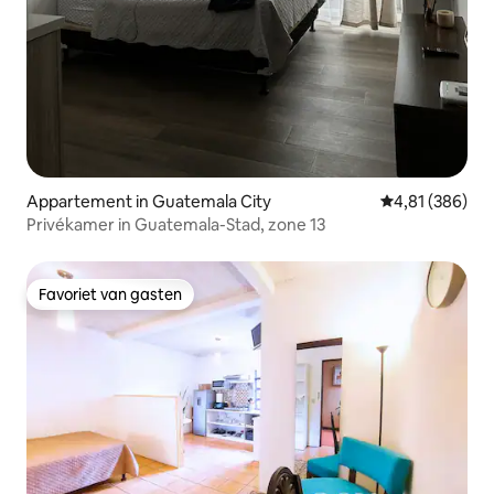
Appartement in Guatemala City
Gemiddelde beo
4,81 (386)
Privékamer in Guatemala-Stad, zone 13
Favoriet van gasten
Favoriet van gasten