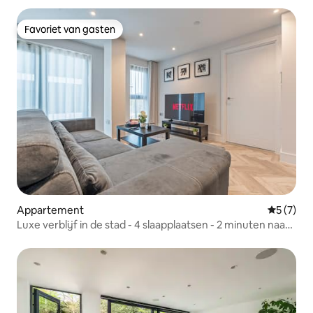
Favoriet van gasten
Favoriet van gasten
Appartement
Gemiddeld
5 (7)
Luxe verblijf in de stad - 4 slaapplaatsen - 2 minuten naar
de metro