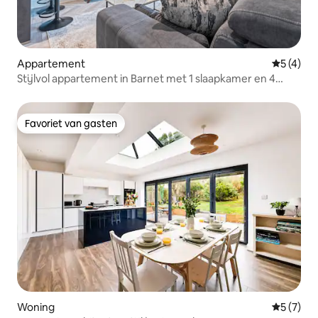
Appartement
Gemiddeld
5 (4)
Stijlvol appartement in Barnet met 1 slaapkamer en 4
slaapplaatsen, Piccadilly Line
Favoriet van gasten
Favoriet van gasten
Woning
Gemiddeld
5 (7)