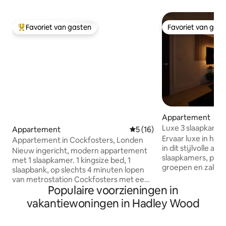
Favoriet van gasten
Favoriet van gas
Topfavoriet van gasten
Favoriet van gas
Appartement
Luxe 3 slaapkame
Appartement
Gemiddelde beoordeling van 
5 (16)
bubbelbad, fitness
Ervaar luxe in het
Appartement in Cockfosters, Londen
slaapplaatsen
in dit stijlvolle a
Nieuw ingericht, modern appartement
slaapkamers, perf
met 1 slaapkamer. 1 kingsize bed, 1
groepen en zakelij
slaapbank, op slechts 4 minuten lopen
eigen hot tub, to
van metrostation Cockfosters met een
fitnessruimte, ee
Populaire voorzieningen in
snelle, directe verbinding naar het
volledig uitgeruste
centrum van Londen. - Privépatio
vakantiewoningen in Hadley Wood
comfortabele sla
buiten. - gratis privéparkeergelegenheid
maximaal 10 gaste
- Supersnelle wifi van 1 Gbps met Virgin
enkele minuten v