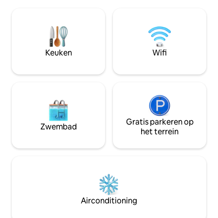
Fibre Internet. -55 inch Smart-tv met
Wembley Arena, wi
Netflix - Volledig uitgeruste keuken -
uitstekende vervo
privé-ingang De flat ligt op een rustige
het centrum van 
locatie. Tal van stijlvolle restaurants en
ruimte, comfort e
cafés op slechts 4 minuten loopafstand
voorzieningen voo
Er zijn mooie parken in de buurt om te
Keuken
Wifi
verblijf.
verkennen. Geen huisdieren
toegestaan, sorry
Gratis parkeren op
Zwembad
het terrein
Airconditioning