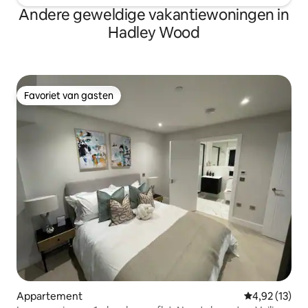
Andere geweldige vakantiewoningen in
Hadley Wood
Favoriet van gasten
Favoriet van gasten
Appartement
Gemiddelde be
4,92 (13)