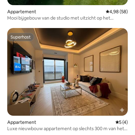
Appartement
Gemiddelde be
4,98 (58)
Mooi bijgebouw van de studio met uitzicht op het
platteland
Superhost
Superhost
Appartement
Gemiddeld
5 (4)
Luxe nieuwbouw appartement op slechts 300 m van het
metrostation