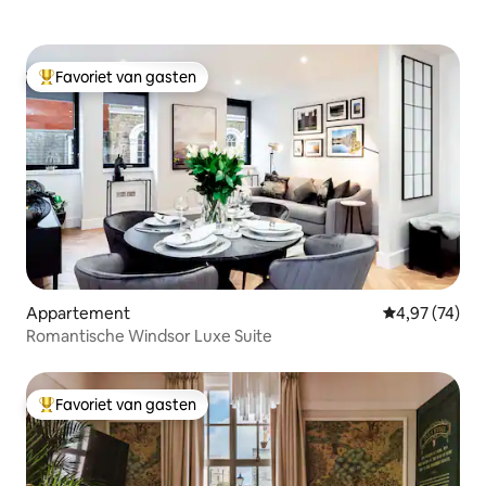
Favoriet van gasten
Topfavoriet van gasten
Appartement
Gemiddelde be
4,97 (74)
Romantische Windsor Luxe Suite
Favoriet van gasten
Topfavoriet van gasten