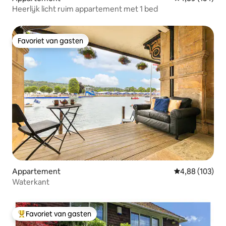
Heerlijk licht ruim appartement met 1 bed
Favoriet van gasten
Favoriet van gasten
Appartement
Gemiddelde beo
4,88 (103)
Waterkant
Favoriet van gasten
Topfavoriet van gasten