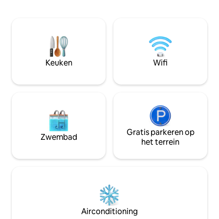
gezinnen, groepen
uitzicht op het kasteel (in de winter!) en
Met winkels, resta
een patio. Het grenst aan een klein park
topattracties van 
met een kinderspeelplaats en
een steenworp afs
ontspannende schaduwrijke
beste van Windsor 
zitplaatsen. Het is een unieke
Uitstekende verv
accommodatie om je vakantie speciaal
Londen en Berkshi
Keuken
Wifi
en onvergetelijk te maken.
perfecte uitvalsb
Gratis parkeren op
Zwembad
het terrein
Airconditioning