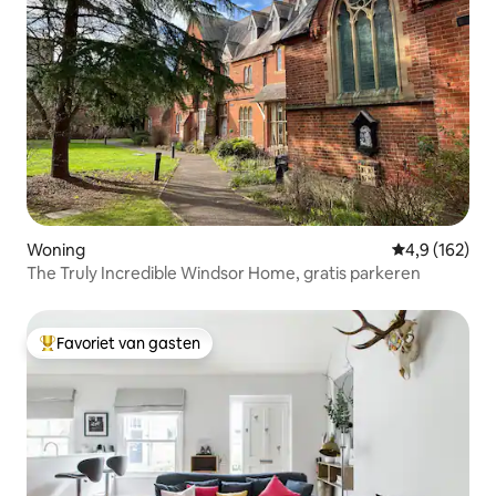
Woning
Gemiddelde be
4,9 (162)
The Truly Incredible Windsor Home, gratis parkeren
Favoriet van gasten
Topfavoriet van gasten