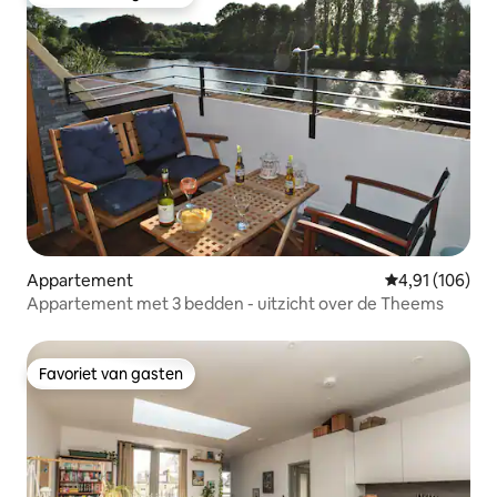
Favoriet van gasten
Appartement
Gemiddelde beo
4,91 (106)
Appartement met 3 bedden - uitzicht over de Theems
Favoriet van gasten
Favoriet van gasten