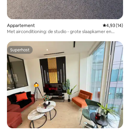
Appartement
Gemiddelde be
4,93 (14)
Met airconditioning: de studio - grote slaapkamer en
keuken
Superhost
Superhost