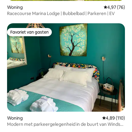
Woning
Gemiddelde be
4,97 (76)
Racecourse Marina Lodge | Bubbelbad | Parkeren | EV
Favoriet van gasten
Favoriet van gasten
Woning
Gemiddelde beo
4,89 (110)
Modern met parkeergelegenheid in de buurt van Windsor
Castle en Legoland