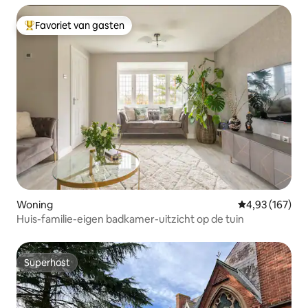
Favoriet van gasten
Topfavoriet van gasten
Woning
Gemiddelde beo
4,93 (167)
Huis-familie-eigen badkamer-uitzicht op de tuin
Superhost
Superhost