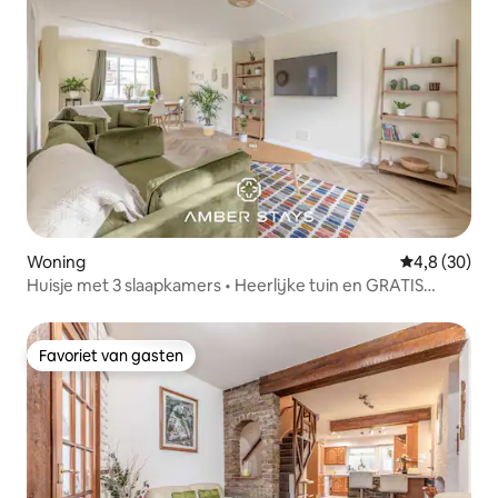
Woning
Gemiddelde b
4,8 (30)
Huisje met 3 slaapkamers • Heerlijke tuin en GRATIS
parkeren
Favoriet van gasten
Favoriet van gasten