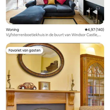
Woning
Gemiddelde beo
4,97 (140)
Vijfsterrenboetiekhuis in de buurt van Windsor Castle,
Ascot en Londen
Favoriet van gasten
Favoriet van gasten