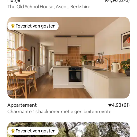
Huisje
Gemiddelde beo
4,96 (870)
The Old School House, Ascot, Berkshire
Favoriet van gasten
Topfavoriet van gasten
Appartement
Gemiddelde be
4,93 (61)
Charmante 1 slaapkamer met eigen buitenruimte
Favoriet van gasten
Topfavoriet van gasten