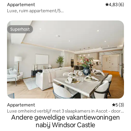
Appartement
Gemiddelde b
4,83 (6)
Luxe, ruim appartement/5
slaapplaatsen/parkeerplaats/fitnessruimte/werkplek
Superhost
Superhost
Appartement
Gemiddeld
5 (3)
Luxe omheind verblijf met 3 slaapkamers in Ascot - door
Andere geweldige vakantiewoningen
Tempstay
nabij Windsor Castle