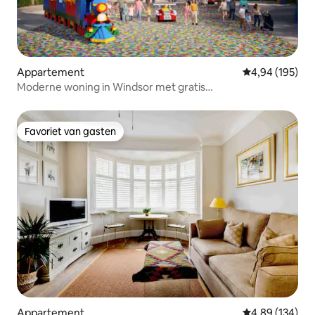
Appartement
Gemiddelde beo
4,94 (195)
Moderne woning in Windsor met gratis
parkeergelegenheid op straat
Favoriet van gasten
Favoriet van gasten
Appartement
Gemiddelde beo
4,89 (134)