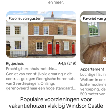
en meer.
Favoriet van gasten
Favoriet van gas
Favoriet van gasten
Favoriet van gas
Rijtjeshuis
Gemiddelde beoordeling van 4,8
4,8 (249)
Prachtig herenhuis met drie
Appartement
slaapkamers en uitzicht op het kasteel
Geniet van een stijlvolle ervaring in dit
Luchtige flat in W
van Windsor
centraal gelegen Georgische herenhuis
het kasteel +park
Welkom in onze o
van 3 verdiepingen. Onlangs
lichte moderne fla
gerenoveerd naar een hoge standaard
verdieping, ideaal
met een moderne twist. Dit bedrieglijk
500 meter van Win
ruime huis met 3 slaapkamers is
Populaire voorzieningen voor
huis ligt dicht bij
verdeeld over 3 verdiepingen. Het komt
stijlvol interieur e
vakantiehuizen vlak bij Windsor Castle
met de bonus van Off Street, privé,
parkeergelegenhei
beveiligde PARKEERGELEGENHEID en