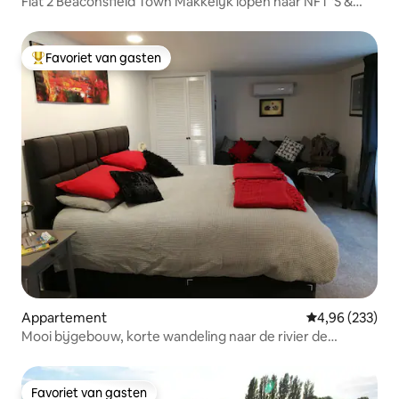
Flat 2 Beaconsfield Town Makkelijk lopen naar NFT 'S &
Train
Favoriet van gasten
Topfavoriet van gasten
Appartement
Gemiddelde beo
4,96 (233)
Mooi bijgebouw, korte wandeling naar de rivier de
Theems, Sunbury
Favoriet van gasten