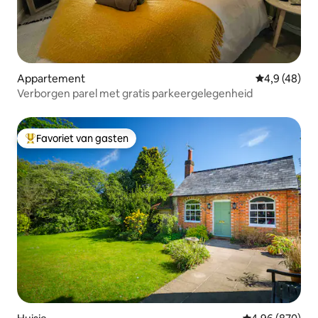
Appartement
Gemiddelde b
4,9 (48)
Verborgen parel met gratis parkeergelegenheid
Favoriet van gasten
Topfavoriet van gasten