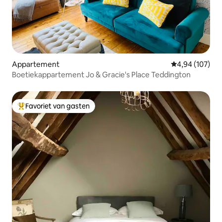
Appartement
Gemiddelde beo
4,94 (107)
Boetiekappartement Jo & Gracie's Place Teddington
Favoriet van gasten
Topfavoriet van gasten