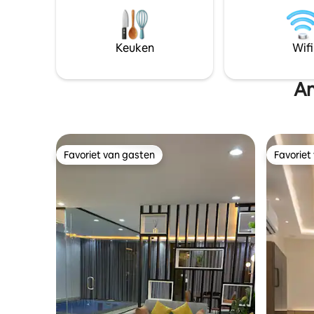
appartement is uitgerust met alles wat je
nodig hebt.
Keuken
Wifi
An
Favoriet van gasten
Favoriet
Favoriet van gasten
Favoriet