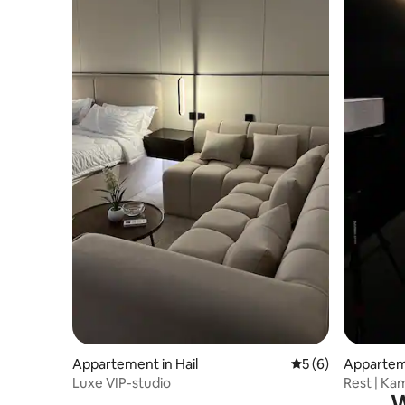
Appartement in Hail
Gemiddelde beoord
5 (6)
Apparteme
Luxe VIP-studio
Rest | Ka
W