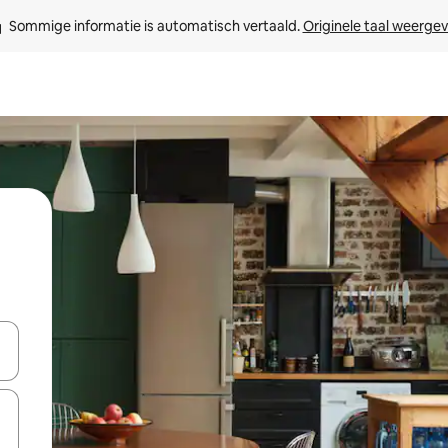
Sommige informatie is automatisch vertaald. 
Originele taal weerge
een keuze met je de pijltjestoetsen omhoog en omlaag, óf door te tik