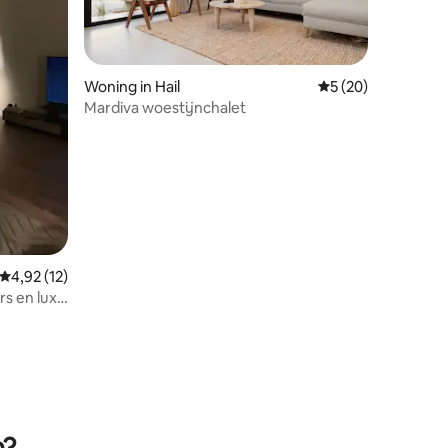
Woning in Hail
Gemiddelde beoorde
5 (20)
Mardiva woestijnchalet
Gemiddelde beoordeling van 4,92 uit 5, 12 recensies
4,92 (12)
s en luxe
ecensies
n?