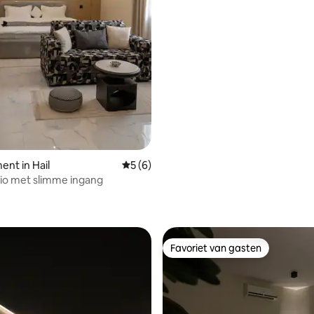
nt in Hail
Gemiddelde beoordeling van 5 uit 5, 6 r
5 (6)
io met slimme ingang
eling van 5 uit 5, 7 recensies
Favoriet van gasten
Favoriet van gasten