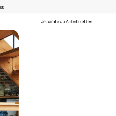
ven
Je ruimte op Airbnb zetten
ken of swipen.