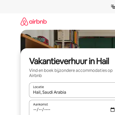
Ga
direct
naar
inhoud
Vakantieverhuur in Hail
Vind en boek bijzondere accommodaties op
Airbnb
Locatie
Wanneer er suggesties beschikbaar zijn, maak je 
Aankomst