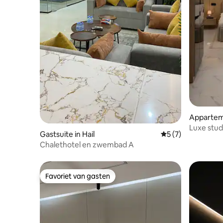
Apparteme
Luxe stud
Gastsuite in Hail
Gemiddelde beoord
5 (7)
Chalethotel en zwembad A
Favoriet van gasten
Favoriet van gasten