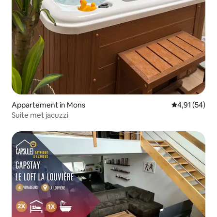
Appartement in Mons
Gemiddelde be
4,91 (54)
Suite met jacuzzi