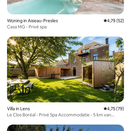
Woning in Aiseau-Presles
Gemiddelde be
4,79 (52)
Casa MG - Privé spa
Villa in Lens
Gemiddelde be
4,75 (79)
Le Clos Boréal - Privé Spa Accommodatie - 5 km van
PairiDaiza