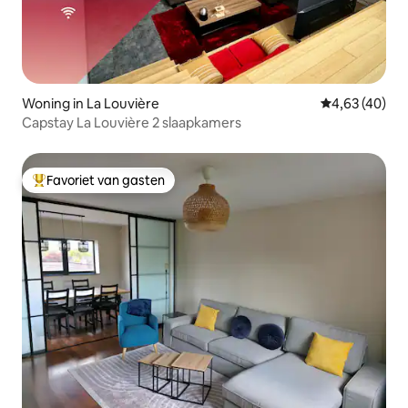
Woning in La Louvière
Gemiddelde be
4,63 (40)
Capstay La Louvière 2 slaapkamers
Favoriet van gasten
Topfavoriet van gasten