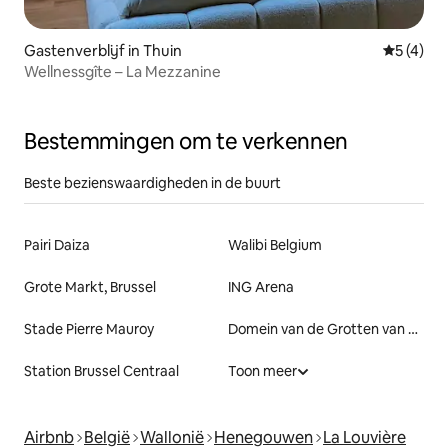
Gastenverblijf in Thuin
Gemiddeld
5 (4)
Wellnessgîte – La Mezzanine
Bestemmingen om te verkennen
Beste bezienswaardigheden in de buurt
Pairi Daiza
Walibi Belgium
Grote Markt, Brussel
ING Arena
Stade Pierre Mauroy
Domein van de Grotten van Han
Station Brussel Centraal
Toon meer
Airbnb
België
Wallonië
Henegouwen
La Louvière