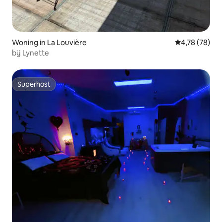
Woning in La Louvière
Gemiddelde be
4,78 (78)
bij Lynette
Superhost
Superhost