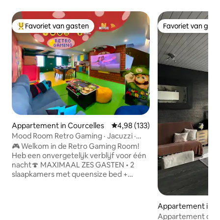
Favoriet van gasten
Favoriet van gas
Topfavoriet van gasten
Favoriet van gas
Appartement in Courcelles
Gemiddelde beoordeling van 4,98
4,98 (133)
Mood Room Retro Gaming · Jacuzzi ·
Speelhal · Sauna
🎮 Welkom in de Retro Gaming Room!
Heb een onvergetelijk verblijf voor één
nacht🍄 MAXIMAAL ZES GASTEN • 2
slaapkamers met queensize bed +
slaapbank • Sauna en bubbelbad voor
totale ontspanning • Biljarttafel,
Nintendo Switch en meer dan 100 gratis
Appartement in La
arcadegames • Hangende netten om te
Appartement cos