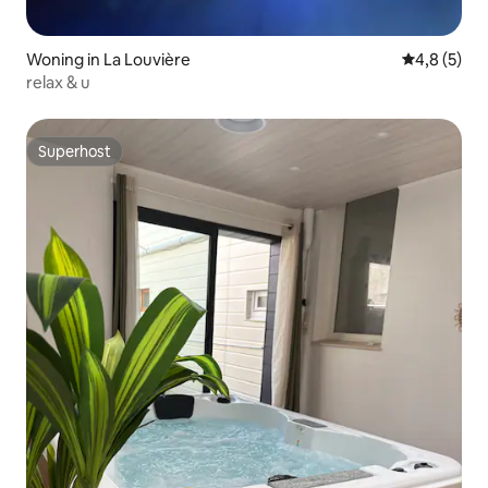
Woning in La Louvière
Gemiddelde 
4,8 (5)
relax & u
Superhost
Superhost