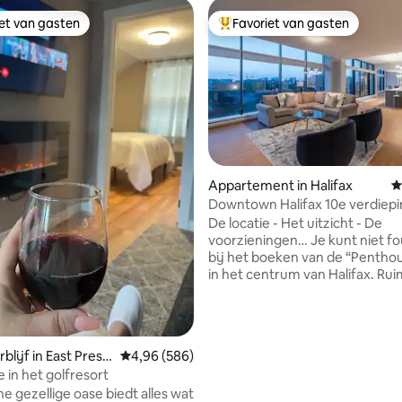
iet van gasten
Favoriet van gasten
iet van gasten
Topfavoriet van gasten
 van 4,94 uit 5, 90 recensies
Appartement in Halifax
G
Downtown Halifax 10e verdiep
Penthouse met parkeerplaats
De locatie - Het uitzicht - De
voorzieningen… Je kunt niet fo
bij het boeken van de “Penthou
in het centrum van Halifax. Ruime, lichte,
moderne en stijlvolle ruimte. 
balkon. Gratis parkeren op het 
volledige toegang tot de fitne
met uitzicht. ** LET OP - DEZE AIRBNB IS
lijf in East Prest
Gemiddelde beoordeling van 4,96 uit 5, 586 r
4,96 (586)
NIET GESCHIKT VOOR FEESTEN
 in het golfresort
GROTERE BIJEENKOMSTEN ** Parkeren;
e gezellige oase biedt alles wat
Er is parkeergelegenheid voor