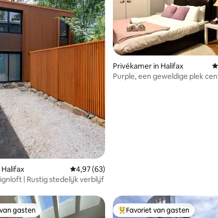
ling van 5 uit 5, 14 recensies
Privékamer in Halifax
G
Purple, een geweldige plek cent
binnenstad
 Halifax
Gemiddelde beoordeling van 4,97 uit 5, 63 r
4,97 (63)
gnloft | Rustig stedelijk verblijf
 van gasten
Favoriet van gasten
 van gasten
Topfavoriet van gasten