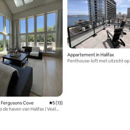
eling van 5 uit 5, 4 recensies
Appartement in Halifax
Penthouse-loft met uitzicht o
| Hot tub
n Fergusons Cove
Gemiddelde beoordeling van 5 uit 5, 13 
5 (13)
p de haven van Halifax | Veel
n luxe + zwembad