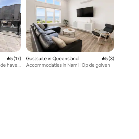
Gemiddelde beoordeling van 5 uit 5, 17 recensies
5 (17)
Gastsuite in Queensland
Gemiddelde beoord
5 (3)
p de haven
Accommodaties in Nami | Op de golven
recensies