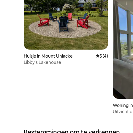
Huisje in Mount Uniacke
Gemiddelde beoord
5 (4)
Libby's Lakehouse
Woning i
Uitzicht o
ruimte e
Bestemmingen om te verkennen