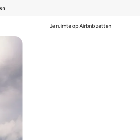
ven
Je ruimte op Airbnb zetten
ken of swipen.