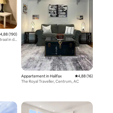
emiddelde beoordeling van 4,88 uit 5, 190 recensies
4,88 (190)
raal in de
Appartement in Halifax
Gemiddelde beoordelin
4,88 (16)
The Royal Traveller, Centrum, AC
ecensies