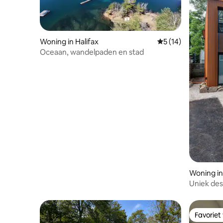
Woning in Halifax
Gemiddelde beoorde
5 (14)
Oceaan, wandelpaden en stad
Woning in
Uniek desi
Favoriet
Favoriet