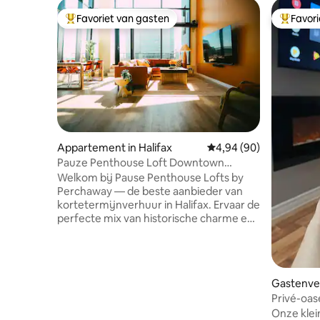
Favoriet van gasten
Favor
Topfavoriet van gasten
Topfavor
Appartement in Halifax
Gemiddelde beoordeling
4,94 (90)
Pauze Penthouse Loft Downtown
*Gratis parkeren*
Welkom bij Pause Penthouse Lofts by
Perchaway — de beste aanbieder van
kortetermijnverhuur in Halifax. Ervaar de
perfecte mix van historische charme en
moderne luxe in het hart van het
centrum van Halifax. Dit stijlvolle
penthouse-loft met twee verdiepingen
biedt een adembenemend uitzicht op de
Gastenverb
stad en de haven, twee kingsize bedden,
on
Privé-oase
twee badkamers en een volledig
Onze klein
uitgeruste keuken! Ben je een