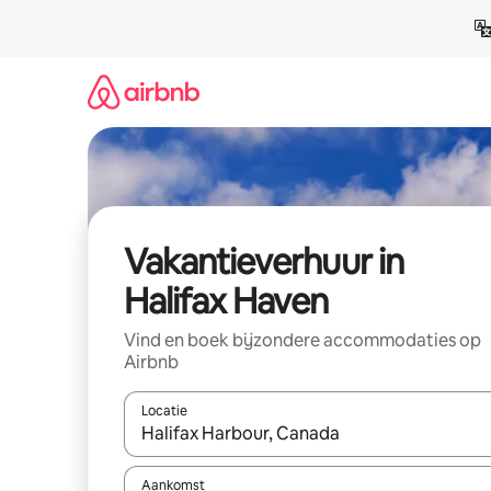
Ga
direct
naar
inhoud
Vakantieverhuur in
Halifax Haven
Vind en boek bijzondere accommodaties op
Airbnb
Locatie
Wanneer er suggesties beschikbaar zijn, maak je 
Aankomst