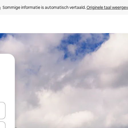
Sommige informatie is automatisch vertaald. 
Originele taal weerge
een keuze met je de pijltjestoetsen omhoog en omlaag, óf door te tik