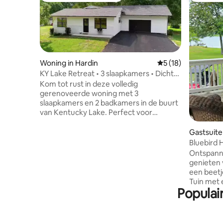
Woning in Hardin
Gemiddelde beoorde
5 (18)
KY Lake Retreat • 3 slaapkamers • Dicht
bij jachthaven + vissen
Kom tot rust in deze volledig
gerenoveerde woning met 3
slaapkamers en 2 badkamers in de buurt
van Kentucky Lake. Perfect voor
vistochten of gezinsuitjes, met
bootvriendelijke parkeergelegenheid en
Gastsuite
gemakkelijke toegang tot hellingen en
Bluebird H
jachthavens. Geniet van een schone,
vuurplaat
Ontspann
comfortabele ruimte, een volledig
genieten 
uitgeruste keuken en een rustige buurt.
een beetje
Ontspan na een dag op het water of
Tuin met e
ontdek de nabijgelegen
Populai
meer. We 
eetgelegenheden en buitenactiviteiten.
geven je v
Ideaal voor vissers, gezinnen en
ontmoete
weekenduitstapjes. Voorheen een
zeggen e