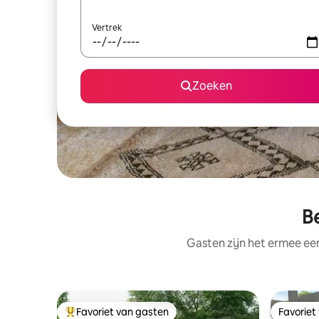
Vertrek
Zoeken
B
Gasten zijn het ermee e
Favoriet van gasten
Favoriet
Topfavoriet van gasten
Favoriet