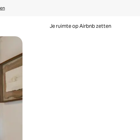
ven
Je ruimte op Airbnb zetten
ken of swipen.