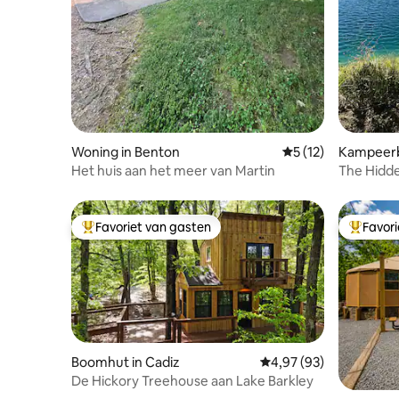
Woning in Benton
Gemiddelde beoorde
5 (12)
Kampeerb
Het huis aan het meer van Martin
The Hidde
Favoriet van gasten
Favor
Topfavoriet van gasten
Topfavor
Boomhut in Cadiz
Gemiddelde beoordeling
4,97 (93)
De Hickory Treehouse aan Lake Barkley