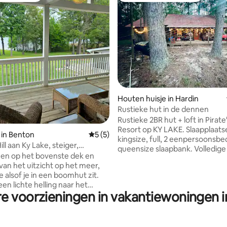
ling van 5 uit 5, 18 recensies
Houten huisje in Hardin
Rustieke hut in de dennen
Rustieke 2BR hut + loft in Pirat
Resort op KY LAKE. Slaapplaat
 in Benton
Gemiddelde beoordeling van 5 uit 5, 5 r
5 (5)
kingsize, full, 2 eenpersoonsb
ill aan Ky Lake, steiger,
queensize slaapbank. Volledige
s,
en op het bovenste dek en
bad, buitendouche, binnenbar,
van het uitzicht op het meer,
buitendiner, hangmatten, 2 vu
 alsof je in een boomhut zit.
gasgrill, roker. Inclusief bubbel
en lichte helling naar het
fietsen, waterfiets, 2 kinderkaja
re voorzieningen in vakantiewoningen i
wonen op de 1e verdieping, we
voor volwassenen. Minder dan 1
olledige privacy, we
de boothelling. Toegang tot het
n graag nieuwe gasten,
de boothelling, meer dan 1,6 km
ven gedag en beantwoorden
Extra optie: verhuur van golfka