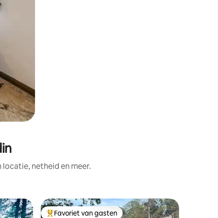
in
ocatie, netheid en meer.
Woning i
Favoriet van gasten
Favorie
Topfavoriet van gasten
Favorie