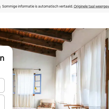
Sommige informatie is automatisch vertaald. 
Originele taal weerge
in
een keuze met je de pijltjestoetsen omhoog en omlaag, óf door te tik