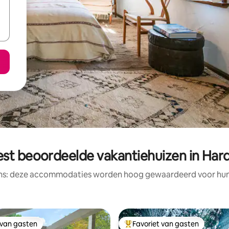
est beoordeelde vakantiehuizen in Hard
ens: deze accommodaties worden hoog gewaardeerd voor hun l
 van gasten
Favoriet van gasten
 van gasten
Topfavoriet van gasten