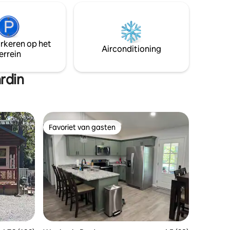
 met
overdekte patio, vuurplaats en
LBL en 15
bubbelbad. - Op korte rijafstand van het
y.
meer. - Parkeergelegenheid voor
bassboots beschikbaar (maximaal 3
arkeren op het
overdekte plaatsen)
Airconditioning
errein
rdin
Favoriet van gasten
Favoriet van gasten