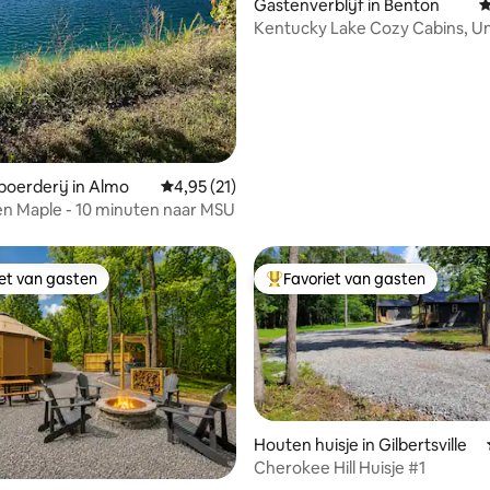
Gastenverblijf in Benton
G
Kentucky Lake Cozy Cabins, Un
ling van 5 uit 5, 12 recensies
oerderij in Almo
Gemiddelde beoordeling van 4,95 uit 5, 21 r
4,95 (21)
n Maple - 10 minuten naar MSU
iet van gasten
Favoriet van gasten
iet van gasten
Topfavoriet van gasten
 van 4,97 uit 5, 93 recensies
Houten huisje in Gilbertsville
Cherokee Hill Huisje #1