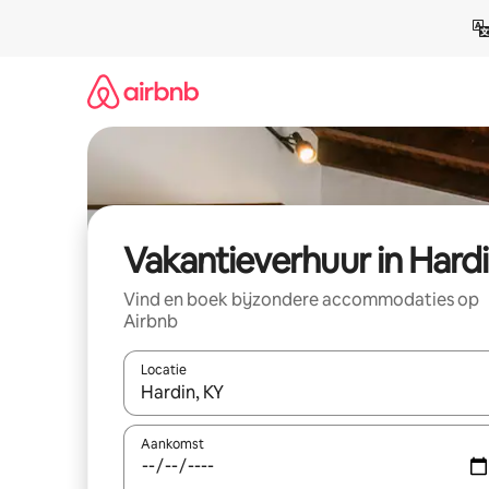
Ga
direct
naar
inhoud
Vakantieverhuur in Hard
Vind en boek bijzondere accommodaties op
Airbnb
Locatie
Wanneer er suggesties beschikbaar zijn, maak je 
Aankomst