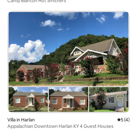
Camp Blanton Hut Smithers
Villa in Harlan
Gemiddeld
5 (4)
Appalachian Downtown Harlan KY 4 Guest Houses