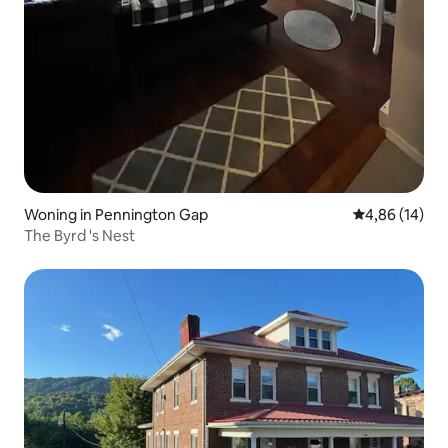
Woning in Pennington Gap
Gemiddelde be
4,86 (14)
The Byrd 's Nest