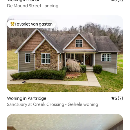
De Mound Street Landing
Favoriet van gasten
Topfavoriet van gasten
Woning in Partridge
Gemiddeld
5 (7)
Sanctuary at Creek Crossing - Gehele woning