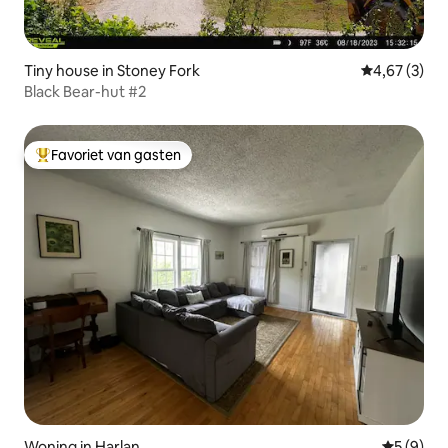
Tiny house in Stoney Fork
Gemiddelde b
4,67 (3)
Black Bear-hut #2
Favoriet van gasten
Topfavoriet van gasten
Woning in Harlan
Gemiddeld
5 (9)