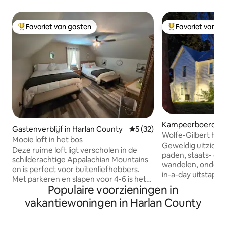
Favoriet van gasten
Favoriet van g
Topfavoriet van gasten
Topfavoriet van 
Kampeerboerderij
Gastenverblijf in Harlan County
Gemiddelde beoordeling van 
5 (32)
n
Wolfe-Gilbert Hou
Mooie loft in het bos
boerderij
Geweldig uitzicht
Deze ruime loft ligt verscholen in de
paden, staats- en 
schilderachtige Appalachian Mountains
wandelen, ondergron
en is perfect voor buitenliefhebbers.
in-a-day uitstapje
Met parkeren en slapen voor 4-6 is het
mijn plek vanweg
Populaire voorzieningen in
een ideale uitvalsbasis om nabijgelegen
bedden, de hoge pl
meren, outlaw-paden of een paar
vakantiewoningen in Harlan County
de brede open ruim
kilometer naar Black Mountain
ruimte is goed voo
Adventure Park te verkennen. Geniet
groepen en harige 