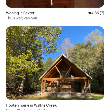
Woning in Baxter
Gemiddelde b
4,86 (7)
Thuis weg van huis
Houten huisje in Wallins Creek