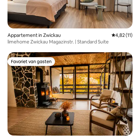
Appartement in Zwickau
Gemiddelde be
4,82 (11)
limehome Zwickau Magazinstr. | Standard Suite
Favoriet van gasten
Favoriet van gasten