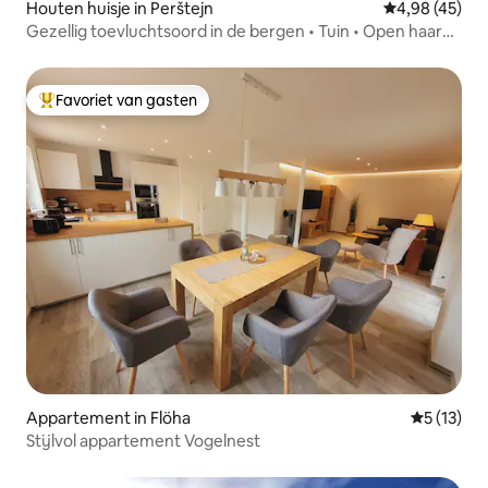
Houten huisje in Perštejn
Gemiddelde be
4,98 (45)
Gezellig toevluchtsoord in de bergen • Tuin • Open haard •
Zwembad
Favoriet van gasten
Topfavoriet van gasten
Appartement in Flöha
Gemiddelde
5 (13)
Stijlvol appartement Vogelnest