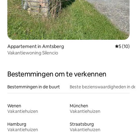
Appartement in Amtsberg
Gemiddelde
5 (10)
Vakantiewoning Silencio
Bestemmingen om te verkennen
Bestemmingen in de buurt
Beste bezienswaardigheden in de
Wenen
München
Vakantiehuizen
Vakantiehuizen
Hamburg
Straatsburg
Vakantiehuizen
Vakantiehuizen