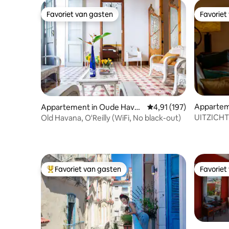
Favoriet van gasten
Favoriet
Favoriet van gasten
Favoriet
Appartem
Appartement in Oude Havan
Gemiddelde beoordeling
4,91 (197)
ana
a
UITZICHT
Old Havana, O'Reilly (WiFi, No black-out)
LOCATIE
Favoriet van gasten
Favoriet
Topfavoriet van gasten
Favoriet