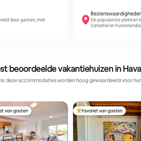
Bezienswaardigheden 
eld door gasten, met
De populairste plekken i
Catedral en Fusterlandia
st beoordeelde vakantiehuizen in Hav
ens: deze accommodaties worden hoog gewaardeerd voor hun l
iet van gasten
Favoriet van gasten
iet van gasten
Topfavoriet van gasten