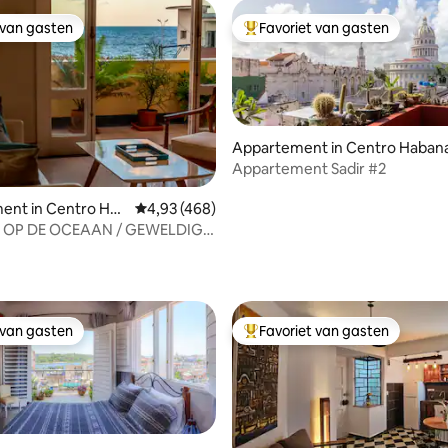
 van gasten
Favoriet van gasten
 van gasten
Topfavoriet van gasten
Appartement in Centro Haban
Appartement Sadir #2
ent in Centro Hab
Gemiddelde beoordeling van 4,93 uit 5, 468 
4,93 (468)
 van 4,91 uit 5, 197 recensies
 OP DE OCEAAN / GEWELDIGE
 van gasten
Favoriet van gasten
 van gasten
Topfavoriet van gasten