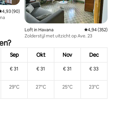
ecensies
Gemiddelde beoordeling van 4,93 uit 5, 90 recensies
4,93 (90)
ana
Loft in Havana
Gemiddelde beoordeling
4,94 (352)
Zolderstijl met uitzicht op Ave. 23
ken?
Sep
Okt
Nov
Dec
€ 31
€ 31
€ 31
€ 33
29°C
27°C
25°C
23°C