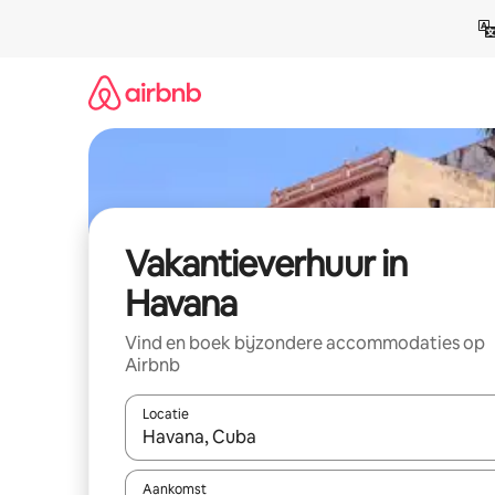
Ga
direct
naar
inhoud
Vakantieverhuur in
Havana
Vind en boek bijzondere accommodaties op
Airbnb
Locatie
Wanneer er suggesties beschikbaar zijn, maak je 
Aankomst