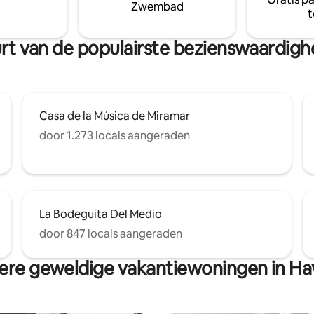
bars, nachtclubs, minuten van P
Zwembad
t
Revolución, Malecón, Hotel Nac
ongeveer 30 minuten van de l
Wifi 24/7
uurt van de populairste bezienswaardi
Casa de la Música de Miramar
door 1.273 locals aangeraden
La Bodeguita Del Medio
door 847 locals aangeraden
re geweldige vakantiewoningen in H