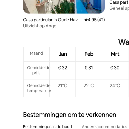
Casa part
Geheel a
uitzicht
Casa particular in Oude Hava
Gemiddelde beoordelin
4,95 (42)
na
Uitzicht op Angel
Square/reservevoeding/gratis wifi/terras
Wat
Maand
Jan
Feb
Mrt
€ 32
€ 31
€ 30
Gemiddelde
prijs
21°C
22°C
24°C
Gemiddelde
temperatuur
Bestemmingen om te verkennen
Bestemmingen in de buurt
Andere accommodaties