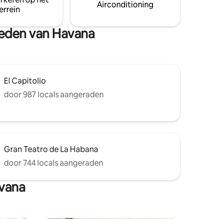
laza de la
Airconditioning
errein
ional en
uchthaven.
gheden van Havana
El Capitolio
door 987 locals aangeraden
Gran Teatro de La Habana
door 744 locals aangeraden
avana