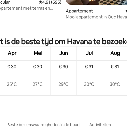
icular
Gemiddelde beoordeling van 4,91 uit 5, 695 r
4,91 (695)
ppartement met terras en
Appartement
Mooi appartement in Oud Hav
g van 4,95 uit 5, 42 recensies
 is de beste tijd om Havana te bezoe
Apr
Mei
Jun
Jul
Aug
€ 30
€ 30
€ 30
€ 31
€ 31
25°C
27°C
29°C
30°C
30°C
Beste bezienswaardigheden in de buurt
Activiteiten