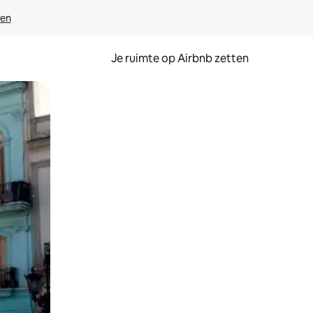
ven
Je ruimte op Airbnb zetten
ken of swipen.