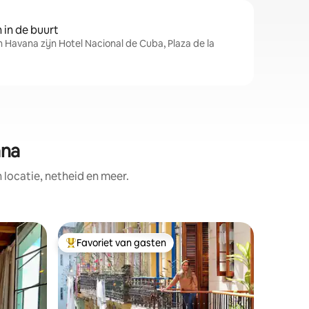
in de buurt
n Havana zijn Hotel Nacional de Cuba, Plaza de la
ana
ocatie, netheid en meer.
Appartem
Favoriet van gasten
Superho
Topfavoriet van gasten
Superho
ana
Havana P
upstroom
- PENTH
GRADENU
Noodstro
aircondi