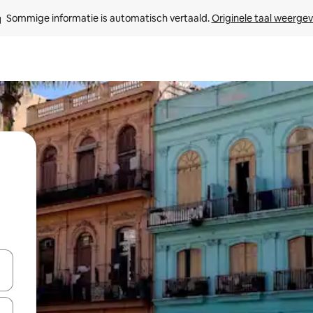
Sommige informatie is automatisch vertaald. 
Originele taal weerge
een keuze met je de pijltjestoetsen omhoog en omlaag, óf door te tik