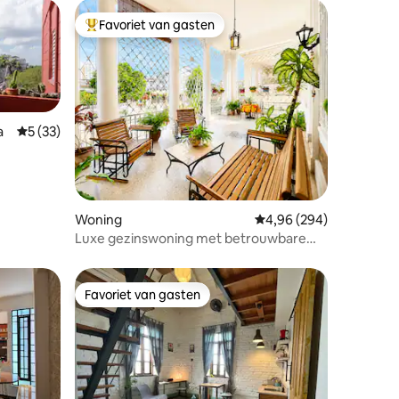
Favoriet van gasten
Topfavoriet van gasten
a
Gemiddelde beoordeling van 5 uit 5, 33 recensies
5 (33)
recensies
Woning
Gemiddelde beoordeling
4,96 (294)
Luxe gezinswoning met betrouwbare
elektriciteit
Favoriet van gasten
Favoriet van gasten