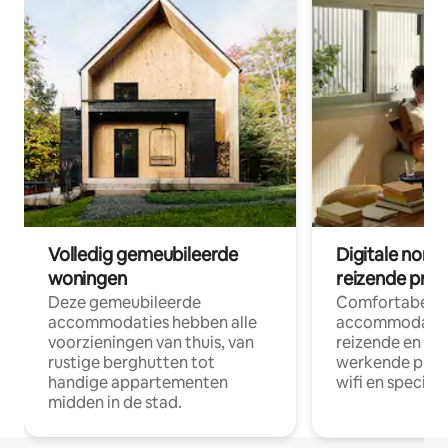
Volledig gemeubileerde
Digitale nom
woningen
reizende prof
Deze gemeubileerde
Comfortabele
accommodaties hebben alle
accommodatie
voorzieningen van thuis, van
reizende en op
rustige berghutten tot
werkende profe
handige appartementen
wifi en special
midden in de stad.