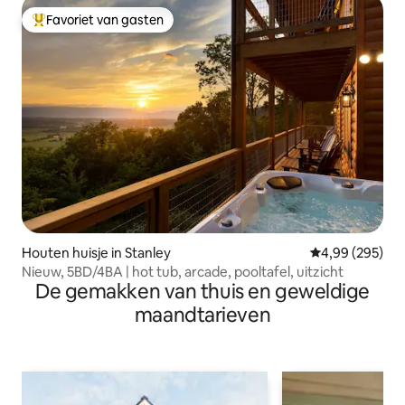
Favoriet van gasten
Topfavoriet van gasten
Houten huisje in Stanley
Gemiddelde beo
4,99 (295)
Nieuw, 5BD/4BA | hot tub, arcade, pooltafel, uitzicht
De gemakken van thuis en geweldige
maandtarieven