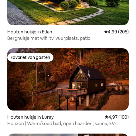
Houten huisje in Etlan
Gemiddelde beo
4,99 (205)
Berghuisje met wifi, tv, vuurplaats, patio
Favoriet van gasten
Favoriet van gasten
Houten huisje in Luray
Gemiddelde beo
4,97 (100)
Horizon | Warm/koud bad, open haarden, sauna, EV-
stekker