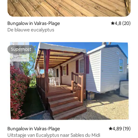
Bungalow in Valras-Plage
Gemiddelde b
4,8 (20)
De blauwe eucalyptus
Superhost
Superhost
Bungalow in Valras-Plage
Gemiddelde be
4,89 (19)
Uitstapje van Eucalyptus naar Sables du Midi