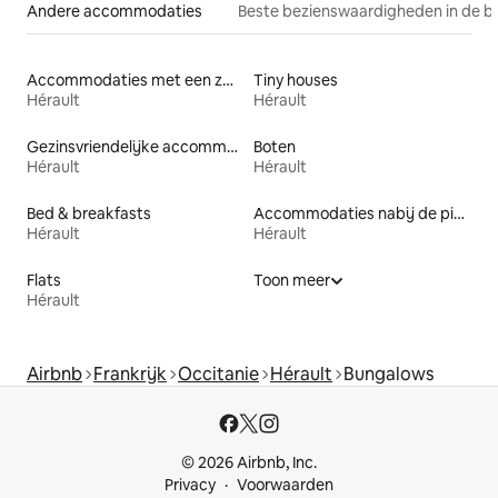
Andere accommodaties
Beste bezienswaardigheden in de b
Accommodaties met een zwembad
Tiny houses
Hérault
Hérault
Gezinsvriendelijke accommodaties
Boten
Hérault
Hérault
Bed & breakfasts
Accommodaties nabij de piste
Hérault
Hérault
Flats
Toon meer
Hérault
Airbnb
Frankrijk
Occitanie
Hérault
Bungalows
© 2026 Airbnb, Inc.
Privacy
Voorwaarden