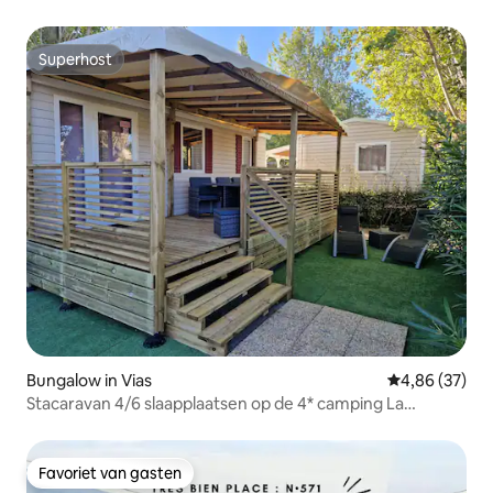
Superhost
Superhost
Bungalow in Vias
Gemiddelde be
4,86 (37)
Stacaravan 4/6 slaapplaatsen op de 4* camping La
Carabasse
Favoriet van gasten
Favoriet van gasten