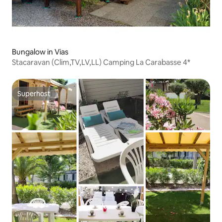
Bungalow in Vias
Stacaravan (Clim,TV,LV,LL) Camping La Carabasse 4*
Superhost
Superhost