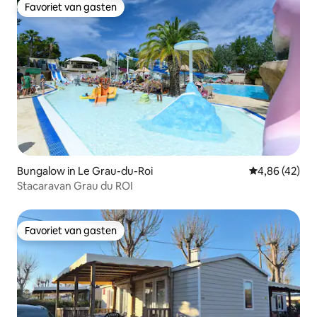
Favoriet van gasten
Favoriet van gasten
Bungalow in Le Grau-du-Roi
Gemiddelde be
4,86 (42)
Stacaravan Grau du ROI
Favoriet van gasten
Favoriet van gasten