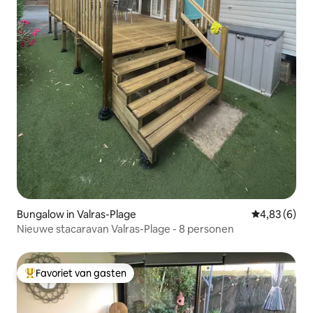
Bungalow in Valras-Plage
Gemiddelde b
4,83 (6)
Nieuwe stacaravan Valras-Plage - 8 personen
Favoriet van gasten
Topfavoriet van gasten