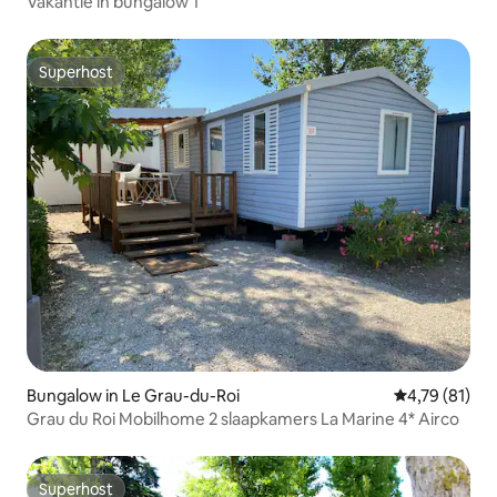
Vakantie in bungalow 1
Superhost
Superhost
Bungalow in Le Grau-du-Roi
Gemiddelde be
4,79 (81)
Grau du Roi Mobilhome 2 slaapkamers La Marine 4* Airco
Superhost