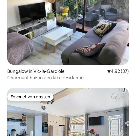
Bungalow in Vic-la-Gardiole
Gemiddelde be
4,92 (37)
Charmant huis in een luxe residentie
Favoriet van gasten
Favoriet van gasten