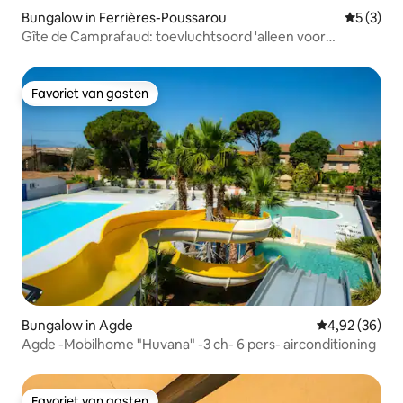
Bungalow in Ferrières-Poussarou
Gemiddeld
5 (3)
Gîte de Camprafaud: toevluchtsoord 'alleen voor
volwassenen'
Favoriet van gasten
Favoriet van gasten
Bungalow in Agde
Gemiddelde be
4,92 (36)
Agde -Mobilhome "Huvana" -3 ch- 6 pers- airconditioning
Favoriet van gasten