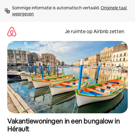
Ga
Sommige informatie is automatisch vertaald. 
Originele taal 
direct
weergeven
naar
inhoud
Je ruimte op Airbnb zetten
Vakantiewoningen in een bungalow in
Hérault