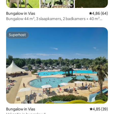
Bungalow in Vias
Gemiddelde be
4,86 (64)
Bungalow 44 m², 3 slaapkamers, 2 badkamers + 40 m²
terras op de begane grond
Superhost
Superhost
Bungalow in Vias
Gemiddelde be
4,85 (39)