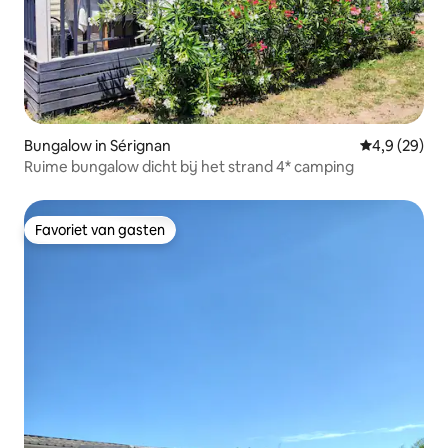
Bungalow in Sérignan
Gemiddelde b
4,9 (29)
Ruime bungalow dicht bij het strand 4* camping
Favoriet van gasten
Favoriet van gasten