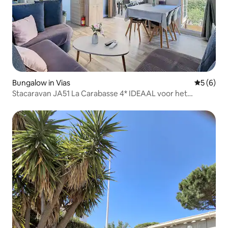
Bungalow in Vias
Gemiddeld
5 (6)
Stacaravan JA51 La Carabasse 4* IDEAAL voor het
tussenseizoen