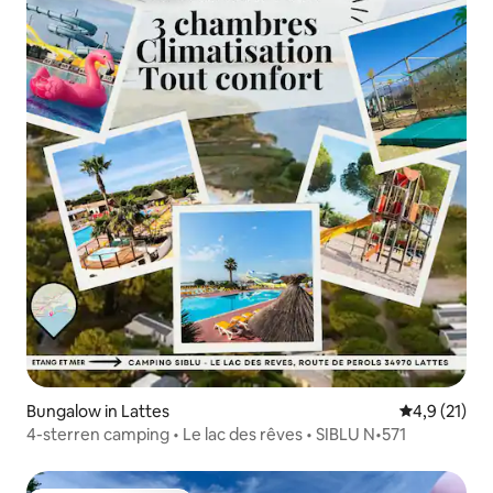
Bungalow in Lattes
Gemiddelde b
4,9 (21)
4-sterren camping • Le lac des rêves • SIBLU N•571