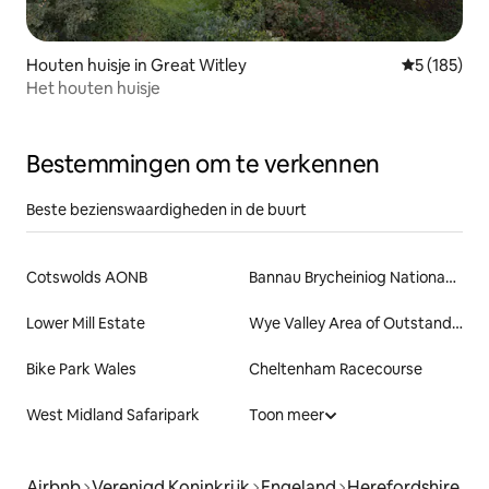
Houten huisje in Great Witley
Gemiddelde 
5 (185)
Het houten huisje
Bestemmingen om te verkennen
Beste bezienswaardigheden in de buurt
Cotswolds AONB
Bannau Brycheiniog Nationaal Park
Lower Mill Estate
Wye Valley Area of Outstanding Natural Beauty
Bike Park Wales
Cheltenham Racecourse
West Midland Safaripark
Toon meer
Airbnb
Verenigd Koninkrijk
Engeland
Herefordshire