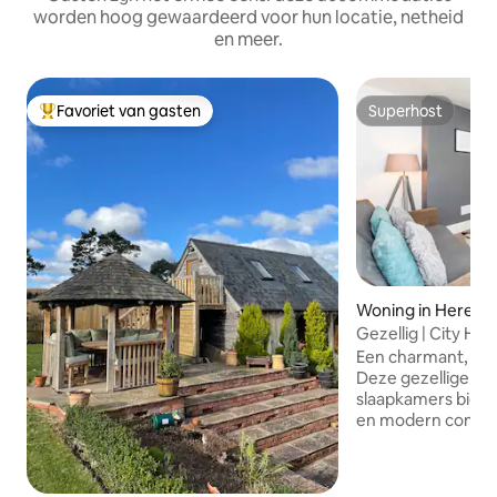
worden hoog gewaardeerd voor hun locatie, netheid
en meer.
Favoriet van gasten
Superhost
Topfavoriet van gasten
Superhost
Woning in Herefor
Gezellig | City Hom
parkeren | 4 slaap
Een charmant, Vict
Deze gezellige wo
slaapkamers biedt
en modern comfort
korte wandeling v
Of je hier nu ben
weg, zakenreis of