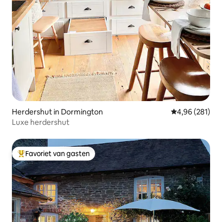
Herdershut in Dormington
Gemiddelde beo
4,96 (281)
Luxe herdershut
Favoriet van gasten
Topfavoriet van gasten