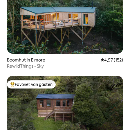
Boomhut in Elmore
Gemiddelde beo
4,97 (152)
RewildThings - Sky
Favoriet van gasten
Topfavoriet van gasten