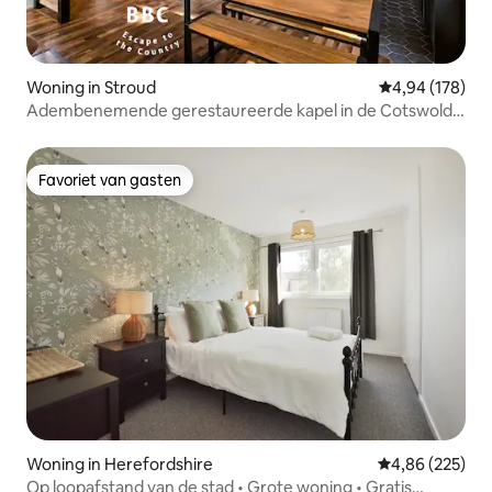
Woning in Stroud
Gemiddelde beo
4,94 (178)
Adembenemende gerestaureerde kapel in de Cotswolds
met uitzicht op de vallei
Favoriet van gasten
Favoriet van gasten
Woning in Herefordshire
Gemiddelde beo
4,86 (225)
Op loopafstand van de stad • Grote woning • Gratis