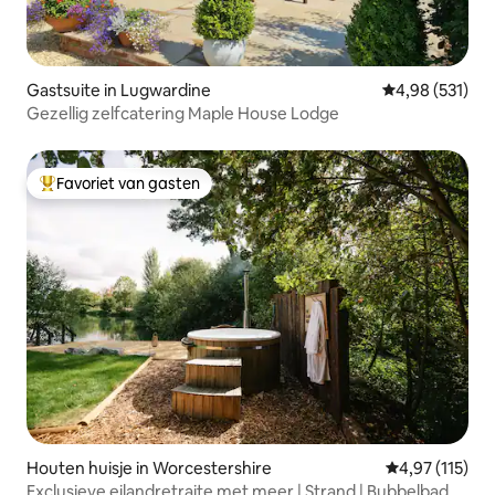
Gastsuite in Lugwardine
Gemiddelde beo
4,98 (531)
Gezellig zelfcatering Maple House Lodge
Favoriet van gasten
Topfavoriet van gasten
Houten huisje in Worcestershire
Gemiddelde beo
4,97 (115)
Exclusieve eilandretraite met meer | Strand | Bubbelbad