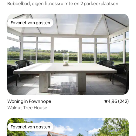
Bubbelbad, eigen fitnessruimte en 2 parkeerplaatsen
Favoriet van gasten
Favoriet van gasten
Woning in Fownhope
Gemiddelde beo
4,96 (242)
Walnut Tree House
Favoriet van gasten
Favoriet van gasten