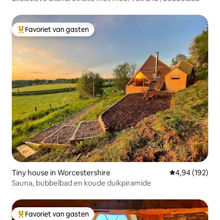
Favoriet van gasten
Topfavoriet van gasten
Tiny house in Worcestershire
Gemiddelde beo
4,94 (192)
Sauna, bubbelbad en koude duikpiramide
Favoriet van gasten
Topfavoriet van gasten