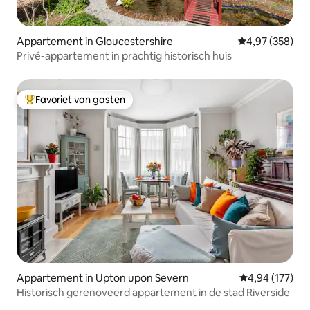
Appartement in Gloucestershire
Gemiddelde beo
4,97 (358)
Privé-appartement in prachtig historisch huis
Favoriet van gasten
Topfavoriet van gasten
Appartement in Upton upon Severn
Gemiddelde beo
4,94 (177)
Historisch gerenoveerd appartement in de stad Riverside