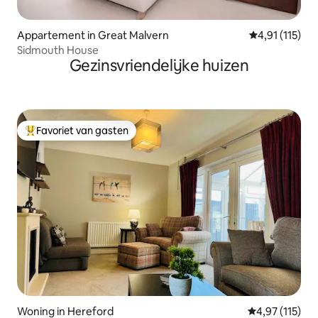
Appartement in Great Malvern
Gemiddelde be
4,91 (115)
Sidmouth House
Gezinsvriendelijke huizen
Favoriet van gasten
Topfavoriet van gasten
Woning in Hereford
Gemiddelde beo
4,97 (115)