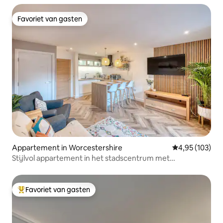
Favoriet van gasten
Favoriet van gasten
Appartement in Worcestershire
Gemiddelde beo
4,95 (103)
Stijlvol appartement in het stadscentrum met
gemakkelijk parkeren.
Favoriet van gasten
Topfavoriet van gasten