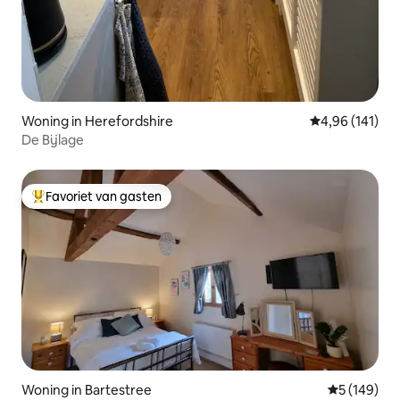
Woning in Herefordshire
Gemiddelde beo
4,96 (141)
De Bijlage
Favoriet van gasten
Topfavoriet van gasten
Woning in Bartestree
Gemiddelde 
5 (149)