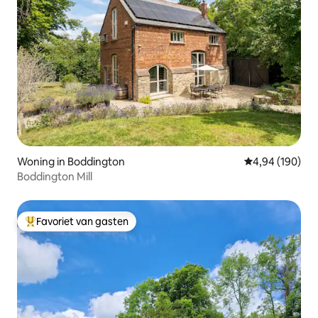
Woning in Boddington
Gemiddelde beo
4,94 (190)
Boddington Mill
Favoriet van gasten
Topfavoriet van gasten