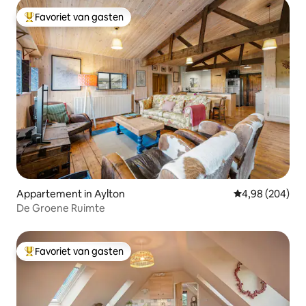
Favoriet van gasten
Topfavoriet van gasten
Appartement in Aylton
Gemiddelde beo
4,98 (204)
De Groene Ruimte
Favoriet van gasten
Topfavoriet van gasten