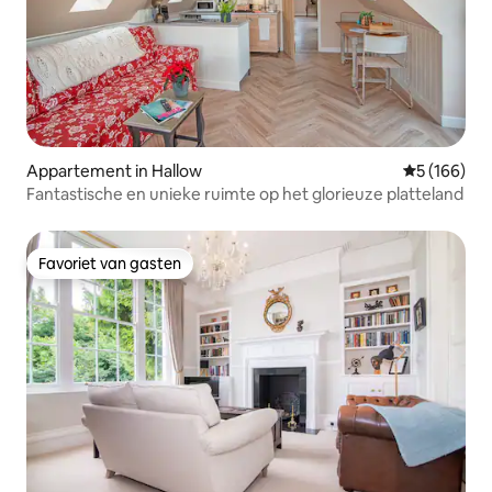
Appartement in Hallow
Gemiddelde 
5 (166)
Fantastische en unieke ruimte op het glorieuze platteland
Favoriet van gasten
Favoriet van gasten